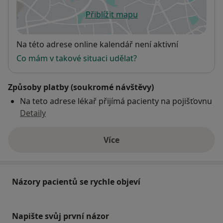
Přiblížit mapu
se otevře v nové záložce
Dostupnost
Na této adrese online kalendář není aktivní
Co mám v takové situaci udělat?
Způsoby platby (soukromé návštěvy)
Na teto adrese lékař přijímá pacienty na pojišťovnu
Detaily
Více
o adrese
Názory pacientů se rychle objeví
Napište svůj první názor