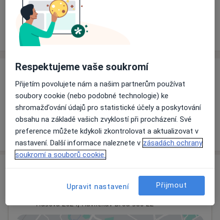
Rezervovat termín
Ceník
Adresy
Názory pacientů
Respektujeme vaše soukromí
Ceník
Přijetím povolujete nám a našim partnerům používat
Informace o službách a cenách nejsou k dispozici
soubory cookie (nebo podobné technologie) ke
Tento specialista ještě nepřidával žádné informace o
shromažďování údajů pro statistické účely a poskytování
svých službách.
obsahu na základě vašich zvyklostí při procházení. Své
preference můžete kdykoli zkontrolovat a aktualizovat v
nastavení. Další informace naleznete v
zásadách ochrany
soukromí a souborů cookie.
Adresa
Přijmout
Upravit nastavení
Nemocnice Havlíčkův Brod
Husova 2624,
Havlíčkův Brod
580 22