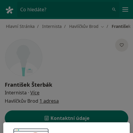
Hla
Co hledáte?
Hlavní Stránka
Internista
Havlíčkův Brod
František
Změna města
František Šterbák
o specializacích
Internista
·
Více
Havlíčkův Brod
1 adresa
Kontaktní údaje