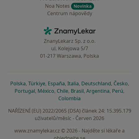
Noa Notes
Novinka
Centrum nápovědy
Kontakt
ZnamyLekar - Hlavní stránka
ZnanyLekarz Sp. z o.o.
ul. Kolejowa 5/7
01-217 Warszawa, Polska
se otevře v nové záložce
se otevře v nové záložce
se otevře v nové záložce
se otevře v nové záložce
se otevře v 
se o
Polska
,
Türkiye
,
España
,
Italia
,
Deutschland
,
Česko
,
se otevře v nové záložce
se otevře v nové záložce
se otevře v nové záložce
se otevře v nové záložc
se otevře v 
se ote
Portugal
,
México
,
Chile
,
Brasil
,
Argentina
,
Perú
,
se otevře v nové záložce
Colombia
NAŘÍZENÍ (EU) 2022/2065 (DSA) článek 24: 15.395.179
uživatelů/měsíc - Červen 2026
www.znamylekar.cz © 2026 - Najděte si lékaře a
objednejte se