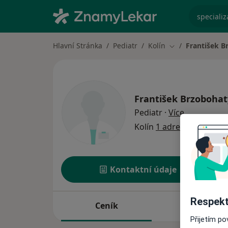
specializ
Hlavní Stránka
Pediatr
Kolín
František B
Změna města
František Brzobohat
o specializ
Pediatr
·
Více
Kolín
1 adresa
Kontaktní údaje
Respekt
Ceník
Adresy
Přijetím p