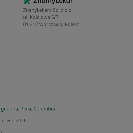
Kontakt
ZnanyLekarz Sp. z o.o.
ul. Kolejowa 5/7
01-217 Warszawa, Polska
e
é záložce
 v nové záložce
otevře v nové záložce
se otevře v nové záložce
se otevře v nové záložce
se otevře v nové záložce
rgentina
,
Perú
,
Colombia
 Červen 2026
e