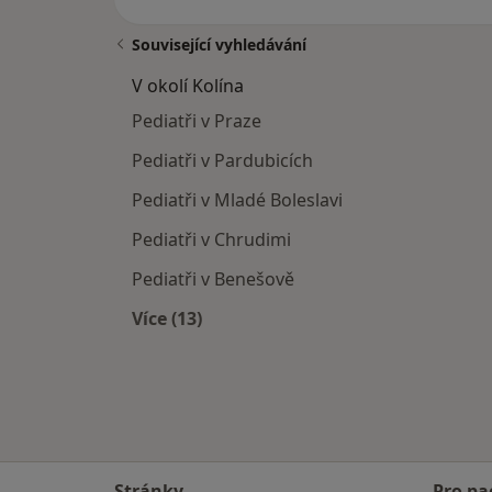
Související vyhledávání
V okolí Kolína
Pediatři v Praze
Pediatři v Pardubicích
Pediatři v Mladé Boleslavi
Pediatři v Chrudimi
Pediatři v Benešově
Více (13)
Více v kategorii: V okolí Kolína
Stránky
Pro pa