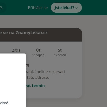
Přihlásit se
Jste lékař?
e se na ZnamyLekar.cz
Zítra
Út
St
Čt
Pá
10 Srpen
11 Srpen
12 Srpen
13 Srpen
14 Srp
specialista nenabízí online rezervaci
termínu na této adrese.
Rezervovat termín
dobné