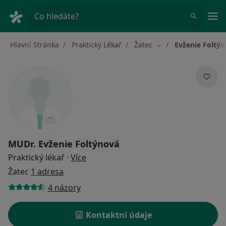
Hla
Co hledáte?
Hlavní Stránka
Praktický Lékař
Žatec
Evženie Foltý
Změna města
MUDr.
Evženie Foltýnová
o specializacích
Praktický lékař
·
Více
Žatec
1 adresa
4 názory
Kontaktní údaje