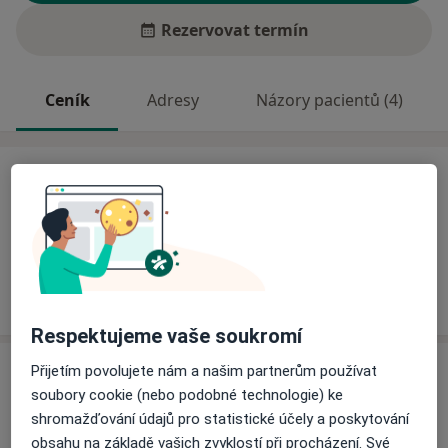
Rezervovat termín
Ceník
Adresy
Názory pacientů (4)
Ceník
Informace o službách a cenách nejsou k dispozici
Tento specialista ještě nepřidával žádné informace o
svých službách.
Respektujeme vaše soukromí
Adresa
Přijetím povolujete nám a našim partnerům používat
soubory cookie (nebo podobné technologie) ke
NEMOCNICE ŽATEC, o.p.s.
shromažďování údajů pro statistické účely a poskytování
Husova 2796,
Žatec
438 01
obsahu na základě vašich zvyklostí při procházení. Své