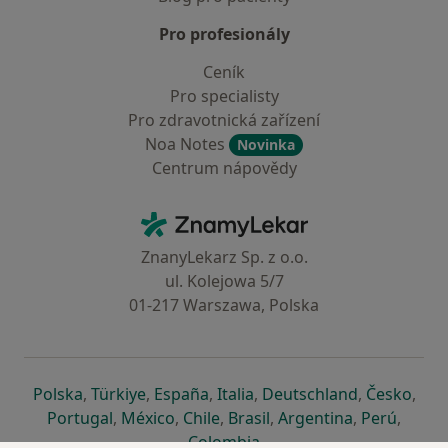
Pro profesionály
Ceník
Pro specialisty
Pro zdravotnická zařízení
Noa Notes
Novinka
Centrum nápovědy
Kontakt
ZnamyLekar - Hlavní stránka
ZnanyLekarz Sp. z o.o.
ul. Kolejowa 5/7
01-217 Warszawa, Polska
se otevře v nové záložce
se otevře v nové záložce
se otevře v nové záložce
se otevře v nové záložce
se otevře v 
se o
Polska
,
Türkiye
,
España
,
Italia
,
Deutschland
,
Česko
,
se otevře v nové záložce
se otevře v nové záložce
se otevře v nové záložce
se otevře v nové záložc
se otevře v 
se ote
Portugal
,
México
,
Chile
,
Brasil
,
Argentina
,
Perú
,
se otevře v nové záložce
Colombia