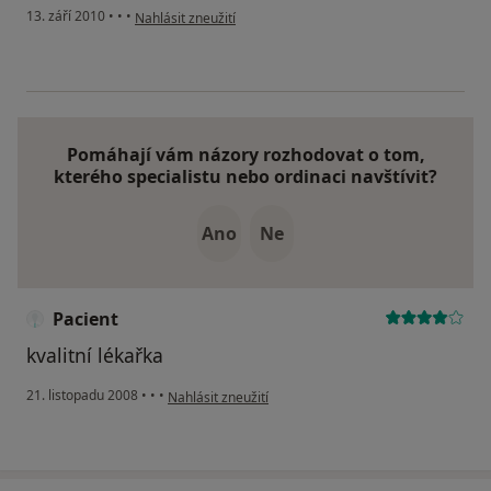
podle názoru uživatele Váš účet byl odstraněn
13. září 2010
•
•
•
Nahlásit zneužití
Pomáhají vám názory rozhodovat o tom,
kterého specialistu nebo ordinaci navštívit?
Ano
Ne
Pacient
kvalitní lékařka
podle názoru uživatele Pacient
21. listopadu 2008
•
•
•
Nahlásit zneužití