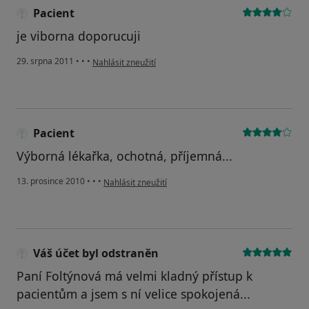
Pacient
je viborna doporucuji
podle názoru uživatele Pacient
29. srpna 2011
•
•
•
Nahlásit zneužití
Pacient
Výborná lékařka, ochotná, příjemná...
podle názoru uživatele Pacient
13. prosince 2010
•
•
•
Nahlásit zneužití
Váš účet byl odstraněn
Paní Foltýnová má velmi kladný přístup k
pacientům a jsem s ní velice spokojená...