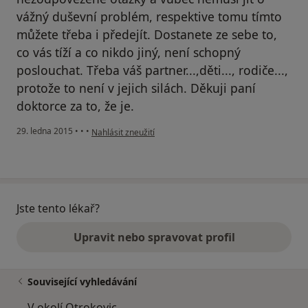
vážný duševní problém, respektive tomu tímto
můžete třeba i předejít. Dostanete ze sebe to,
co vás tíží a co nikdo jiný, není schopný
poslouchat. Třeba váš partner...,děti..., rodiče...,
protože to není v jejich silách. Děkuji paní
doktorce za to, že je.
podle názoru uživatele Váš účet byl odstraněn
29. ledna 2015
•
•
•
Nahlásit zneužití
Jste tento lékař?
Upravit nebo spravovat profil
Související vyhledávání
V okolí Otrokovic