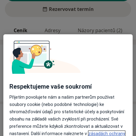
Rezervovat termín
Ceník
Adresy
Názory pacientů (2)
Ceník
Informace o službách a cenách nejsou k dispozici
Tento specialista ještě nepřidával žádné informace o
svých službách.
Respektujeme vaše soukromí
Přijetím povolujete nám a našim partnerům používat
soubory cookie (nebo podobné technologie) ke
Adresa
shromažďování údajů pro statistické účely a poskytování
obsahu na základě vašich zvyklostí při procházení. Své
preference můžete kdykoli zkontrolovat a aktualizovat v
Klinická psychologie
nastavení. Další informace naleznete v
zásadách ochrany
Třída Osvobození 1388,
Otrokovice