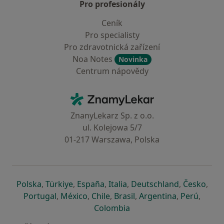
Pro profesionály
Ceník
Pro specialisty
Pro zdravotnická zařízení
Noa Notes
Novinka
Centrum nápovědy
Kontakt
ZnamyLekar - Hlavní stránka
ZnanyLekarz Sp. z o.o.
ul. Kolejowa 5/7
01-217 Warszawa, Polska
se otevře v nové záložce
se otevře v nové záložce
se otevře v nové záložce
se otevře v nové záložce
se otevře v 
se o
Polska
,
Türkiye
,
España
,
Italia
,
Deutschland
,
Česko
,
se otevře v nové záložce
se otevře v nové záložce
se otevře v nové záložce
se otevře v nové záložc
se otevře v 
se ote
Portugal
,
México
,
Chile
,
Brasil
,
Argentina
,
Perú
,
se otevře v nové záložce
Colombia