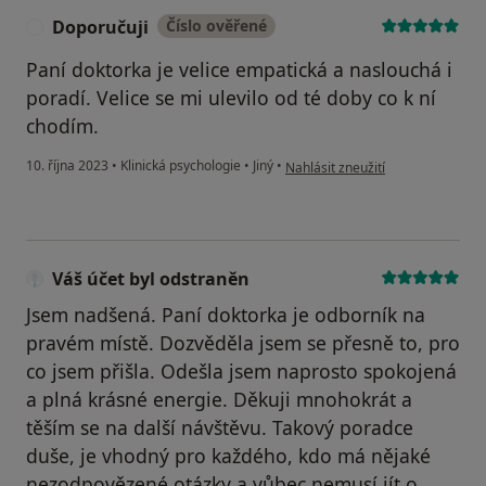
Doporučuji
Číslo ověřené
D
Paní doktorka je velice empatická a naslouchá i
poradí. Velice se mi ulevilo od té doby co k ní
chodím.
podle názoru uživatele Doporučuj
10. října 2023
•
Klinická psychologie
•
Jiný
•
Nahlásit zneužití
Váš účet byl odstraněn
Jsem nadšená. Paní doktorka je odborník na
pravém místě. Dozvěděla jsem se přesně to, pro
co jsem přišla. Odešla jsem naprosto spokojená
a plná krásné energie. Děkuji mnohokrát a
těším se na další návštěvu. Takový poradce
duše, je vhodný pro každého, kdo má nějaké
nezodpovězené otázky a vůbec nemusí jít o