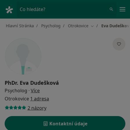
Hla
Co hledáte?
Hlavní Stránka
Psycholog
Otrokovice
Eva Dudeškov
Změna města
PhDr.
Eva Dudešková
o specializacích
Psycholog
·
Více
Otrokovice
1 adresa
2 názory
Kontaktní údaje