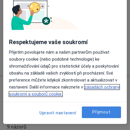
Přiblížit mapu
se otevře v nové záložce
Dostupnost
Na této adrese online kalendář není aktivní
Respektujeme vaše soukromí
Co mám v takové situaci udělat?
Přijetím povolujete nám a našim partnerům používat
soubory cookie (nebo podobné technologie) ke
Více
o adrese
shromažďování údajů pro statistické účely a poskytování
obsahu na základě vašich zvyklostí při procházení. Své
preference můžete kdykoli zkontrolovat a aktualizovat v
Názory
nastavení. Další informace naleznete v
zásadách ochrany
soukromí a souborů cookie.
Přidejte svůj názor
Přijmout
Upravit nastavení
9 názorů