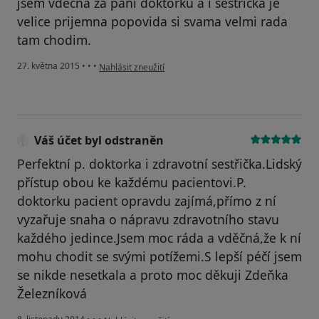
jsem vdecna za pani doktorku a i sestricka je
velice prijemna popovida si svama velmi rada
tam chodim.
podle názoru uživatele Váš účet byl odstraněn
27. května 2015
•
•
•
Nahlásit zneužití
Váš účet byl odstraněn
Perfektní p. doktorka i zdravotní sestřička.Lidský
přístup obou ke každému pacientovi.P.
doktorku pacient opravdu zajímá,přímo z ní
vyzařuje snaha o nápravu zdravotního stavu
každého jedince.Jsem moc ráda a vděčná,že k ní
mohu chodit se svými potížemi.S lepší péčí jsem
se nikde nesetkala a proto moc děkuji Zdeňka
Železníková
podle názoru uživatele Váš účet byl odstraněn