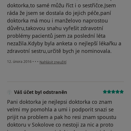
doktorka,to samé můžu říct i o sestřičce.Jsem
ráda že jsem se dostala do jejich péče,paní
doktorka má mou i manželovo naprostou
důvěru,takovou snahu vyřešit zdravotní
problémy pacientů jsem za poslední léta
nezažila.Kdyby byla anketa o nejlepší lékařku a
zdravotní sestru,určitě bych je nominovala.
podle názoru uživatele Váš účet byl odstraněn
12. února 2016
•
•
•
Nahlásit zneužití
Váš účet byl odstraněn
Pani doktorka je nejlepsi doktorka co znam
velmi my pomohla a umi i podporit snazi se
prijit na problem a pak ho resi znam spoustu
doktoru v Sokolove co nestoji za nic a proto