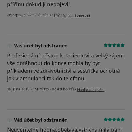
příčinu dokud jí neobjeví!
podle názoru uživatele Petra Knotová
26. srpna 2022
•
jiné místo
•
Jiný
•
Nahlásit zneužití
Váš účet byl odstraněn
Profesionální přístup k pacientovi a velký zájem
vše dotáhnout do konce mohla by být
příkladem ve zdravotnictví a sestřička ochotná
jak v ambulanci tak do telefonu.
podle názoru uživatele Váš účet b
29. října 2018
•
jiné místo
•
Bolest kloubů
•
Nahlásit zneužití
Váš účet byl odstraněn
Neuvěřitelně hodná,obětavá,vstřícná,milá paní