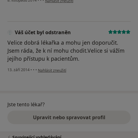
8. listopadu 2014
•
•
•
Nahlásit zneužití
Váš účet byl odstraněn
Velice dobrá lékařka a mohu jen doporučit.
Jsem ráda, že k ní mohu chodit.Velice si vážím
jejího přístupu k pacientům.
podle názoru uživatele Váš účet byl odstraněn
13. září 2014
•
•
•
Nahlásit zneužití
Jste tento lékař?
Upravit nebo spravovat profil
Související vyhledávání