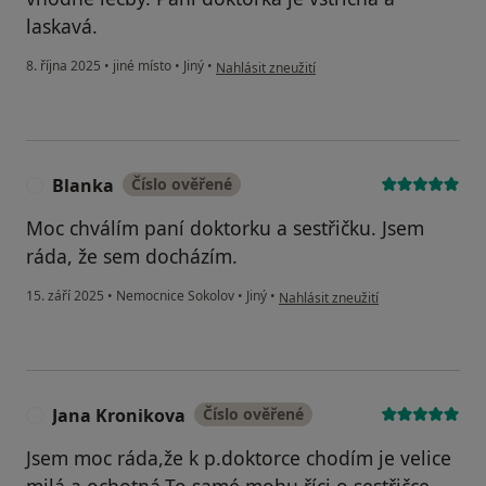
laskavá.
podle názoru uživatele Helena Činčerová
8. října 2025
•
jiné místo
•
Jiný
•
Nahlásit zneužití
Blanka
Číslo ověřené
B
Moc chválím paní doktorku a sestřičku. Jsem
ráda, že sem docházím.
podle názoru uživatele Blanka
15. září 2025
•
Nemocnice Sokolov
•
Jiný
•
Nahlásit zneužití
Jana Kronikova
Číslo ověřené
J
Jsem moc ráda,že k p.doktorce chodím je velice