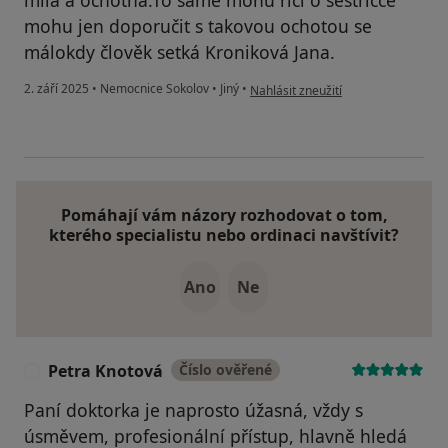
milá a ochotná.To samé mohu říci o sestřičce
mohu jen doporučit s takovou ochotou se
málokdy člověk setká Kroniková Jana.
podle názoru uživatele Jana Kronik
2. září 2025
•
Nemocnice Sokolov
•
Jiný
•
Nahlásit zneužití
Pomáhají vám názory rozhodovat o tom,
kterého specialistu nebo ordinaci navštívit?
Ano
Ne
Petra Knotová
Číslo ověřené
P
Paní doktorka je naprosto úžasná, vždy s
úsměvem, profesionální přístup, hlavně hledá