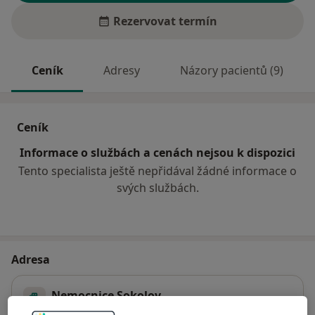
Rezervovat termín
Ceník
Adresy
Názory pacientů (9)
Ceník
Informace o službách a cenách nejsou k dispozici
Tento specialista ještě nepřidával žádné informace o
svých službách.
Adresa
Nemocnice Sokolov
Slovenská 545,
Sokolov
356 01