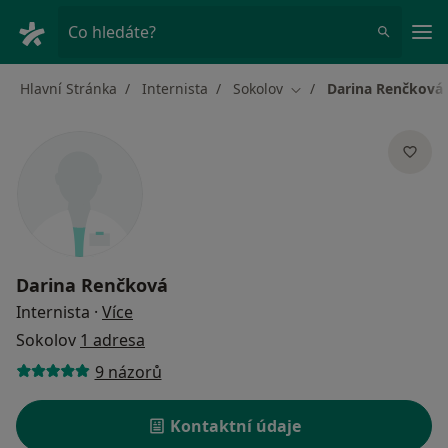
Hla
Co hledáte?
Hlavní Stránka
Internista
Sokolov
Darina Renčková
Změna města
Darina Renčková
o specializacích
Internista
·
Více
Sokolov
1 adresa
9 názorů
Kontaktní údaje