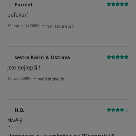
Pacient
pefektní
podle názoru uživatele Pacient
15. listopadu 2009
•
•
•
Nahlásit zneužití
sestra Karin V. Ostrava
S
Jste nejlepší!!
podle názoru uživatele sestra Karin V. Ostrava
12. září 2009
•
•
•
Nahlásit zneužití
H.O.
H
skvělý
```