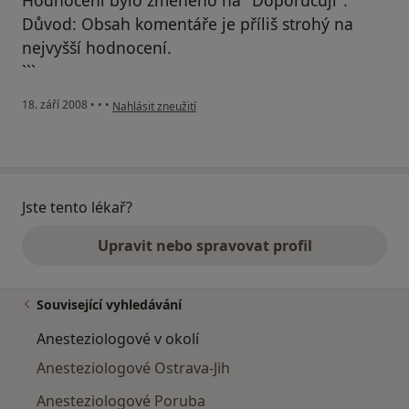
Hodnocení bylo změněno na "Doporučuji".
Důvod: Obsah komentáře je příliš strohý na
nejvyšší hodnocení.
```
podle názoru uživatele H.O.
18. září 2008
•
•
•
Nahlásit zneužití
Jste tento lékař?
Upravit nebo spravovat profil
Související vyhledávání
Anesteziologové v okolí
Anesteziologové Ostrava-Jih
Anesteziologové Poruba