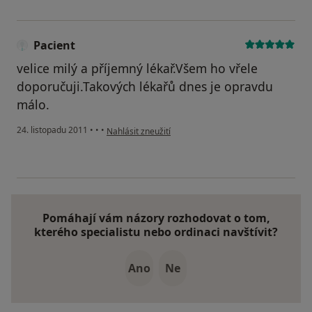
Pacient
velice milý a příjemný lékař.Všem ho vřele
doporučuji.Takových lékařů dnes je opravdu
málo.
podle názoru uživatele Pacient
24. listopadu 2011
•
•
•
Nahlásit zneužití
Pomáhají vám názory rozhodovat o tom,
kterého specialistu nebo ordinaci navštívit?
Ano
Ne