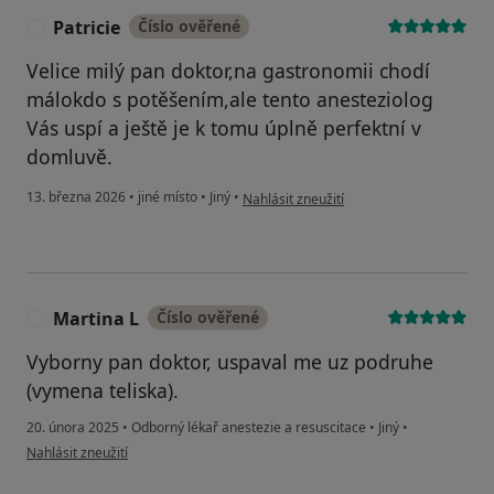
Patricie
Číslo ověřené
P
Velice milý pan doktor,na gastronomii chodí
málokdo s potěšením,ale tento anesteziolog
Vás uspí a ještě je k tomu úplně perfektní v
domluvě.
podle názoru uživatele Patricie
13. března 2026
•
jiné místo
•
Jiný
•
Nahlásit zneužití
Martina L
Číslo ověřené
M
Vyborny pan doktor, uspaval me uz podruhe
(vymena teliska).
20. února 2025
•
Odborný lékař anestezie a resuscitace
•
Jiný
•
podle názoru uživatele Martina L
Nahlásit zneužití