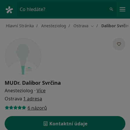
Hla
Co hledáte?
Hlavní Stránka
Anesteziolog
Ostrava
Dalibor Svrčin
Změna města
MUDr.
Dalibor Svrčina
o specializacích
Anesteziolog
·
Více
Ostrava
1 adresa
6 názorů
Kontaktní údaje