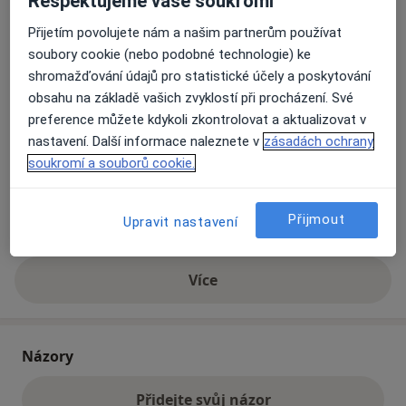
Respektujeme vaše soukromí
Přijetím povolujete nám a našim partnerům používat
Přiblížit mapu
soubory cookie (nebo podobné technologie) ke
se otevře v nové záložce
shromažďování údajů pro statistické účely a poskytování
obsahu na základě vašich zvyklostí při procházení. Své
Dostupnost
Na této adrese online kalendář není aktivní
preference můžete kdykoli zkontrolovat a aktualizovat v
Co mám v takové situaci udělat?
nastavení. Další informace naleznete v
zásadách ochrany
soukromí a souborů cookie.
Způsoby platby (soukromé návštěvy)
Na teto adrese lékař přijímá pacienty na pojišťovnu
Přijmout
Upravit nastavení
Detaily
Více
o adrese
Názory
Přidejte svůj názor