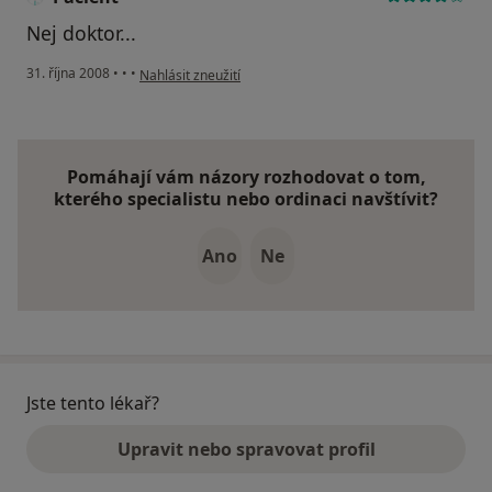
Nej doktor...
podle názoru uživatele Pacient
31. října 2008
•
•
•
Nahlásit zneužití
Pomáhají vám názory rozhodovat o tom,
kterého specialistu nebo ordinaci navštívit?
Ano
Ne
Jste tento lékař?
Upravit nebo spravovat profil