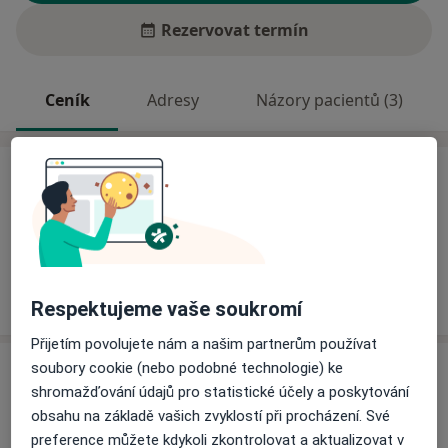
Rezervovat termín
Ceník
Adresy
Názory pacientů (3)
Ceník
Informace o službách a cenách nejsou k dispozici
Tento specialista ještě nepřidával žádné informace o
svých službách.
Respektujeme vaše soukromí
Přijetím povolujete nám a našim partnerům používat
Adresa
soubory cookie (nebo podobné technologie) ke
shromažďování údajů pro statistické účely a poskytování
obsahu na základě vašich zvyklostí při procházení. Své
Praktický lékař pro dospělé
preference můžete kdykoli zkontrolovat a aktualizovat v
Školní 635,
Velešín
38232