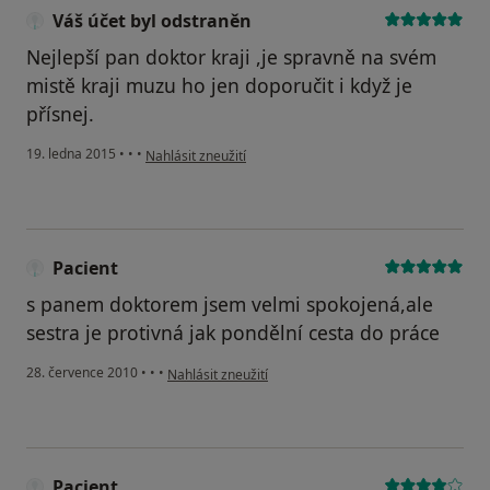
Váš účet byl odstraněn
Nejlepší pan doktor kraji ,je spravně na svém
mistě kraji muzu ho jen doporučit i když je
přísnej.
podle názoru uživatele Váš účet byl odstraněn
19. ledna 2015
•
•
•
Nahlásit zneužití
Pacient
s panem doktorem jsem velmi spokojená,ale
sestra je protivná jak pondělní cesta do práce
podle názoru uživatele Pacient
28. července 2010
•
•
•
Nahlásit zneužití
Pacient