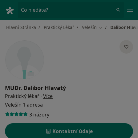
Hla
Co hledáte?
Hlavní Stránka
Praktický Lékař
Velešín
Dalibor Hlav
Změna města
MUDr.
Dalibor Hlavatý
o specializacích
Praktický lékař
·
Více
Velešín
1 adresa
3 názory
Kontaktní údaje