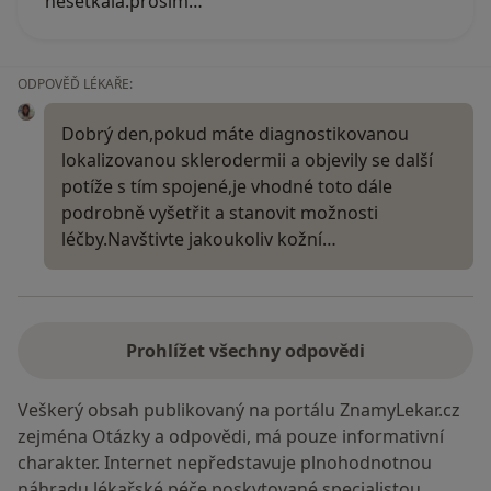
nesetkala.prosim…
ODPOVĚĎ LÉKAŘE:
Dobrý den,pokud máte diagnostikovanou
lokalizovanou sklerodermii a objevily se další
potíže s tím spojené,je vhodné toto dále
podrobně vyšetřit a stanovit možnosti
léčby.Navštivte jakoukoliv kožní…
Prohlížet všechny odpovědi
Veškerý obsah publikovaný na portálu ZnamyLekar.cz
zejména Otázky a odpovědi, má pouze informativní
charakter. Internet nepředstavuje plnohodnotnou
náhradu lékařské péče poskytované specialistou.