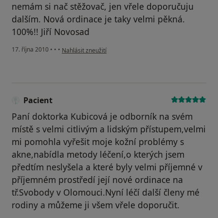
nemám si nač stěžovač, jen vřele doporučuju
dalším. Nová ordinace je taky velmi pěkná.
100%!! Jiří Novosad
podle názoru uživatele Pacient
17. října 2010
•
•
•
Nahlásit zneužití
Pacient
Paní doktorka Kubicová je odborník na svém
místě s velmi citlivým a lidským přístupem,velmi
mi pomohla vyřešit moje kožní problémy s
akne,nabídla metody léčení,o kterých jsem
předtím neslyšela a které byly velmi příjemné v
příjemném prostředí její nové ordinace na
tř.Svobody v Olomouci.Nyní léčí další členy mé
rodiny a můžeme ji všem vřele doporučit.