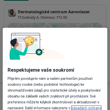
Dermatologické centrum Aaronlaser
Tř.Svobody 6,
Olomouc
772 00
Přiblížit mapu
se otevře v nové záložce
Dostupnost
Na této adrese online kalendář není aktivní
Co mám v takové situaci udělat?
Respektujeme vaše soukromí
Více
o adrese
Přijetím povolujete nám a našim partnerům používat
soubory cookie (nebo podobné technologie) ke
shromažďování údajů pro statistické účely a poskytování
Názory
obsahu na základě vašich zvyklostí při procházení. Své
preference můžete kdykoli zkontrolovat a aktualizovat v
Přidejte svůj názor
nastavení. Další informace naleznete v
zásadách ochrany