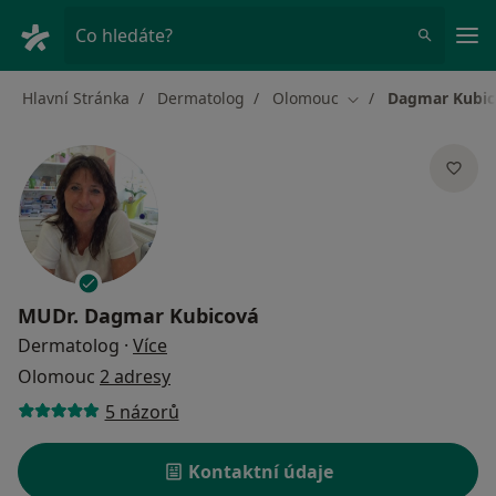
Hla
Co hledáte?
Hlavní Stránka
Dermatolog
Olomouc
Dagmar Kubic
Změna města
MUDr.
Dagmar Kubicová
o specializacích
Dermatolog
·
Více
Olomouc
2 adresy
5 názorů
Kontaktní údaje