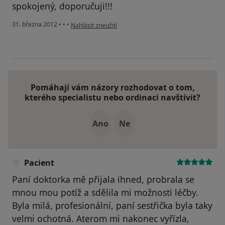
spokojený, doporučuji!!!
podle názoru uživatele Váš účet byl odstraněn
31. března 2012
•
•
•
Nahlásit zneužití
Pomáhají vám názory rozhodovat o tom,
kterého specialistu nebo ordinaci navštívit?
Ano
Ne
Pacient
Paní doktorka mě přijala ihned, probrala se
mnou mou potíž a sdělila mi možnosti léčby.
Byla milá, profesionální, paní sestřička byla taky
velmi ochotná. Aterom mi nakonec vyřízla,