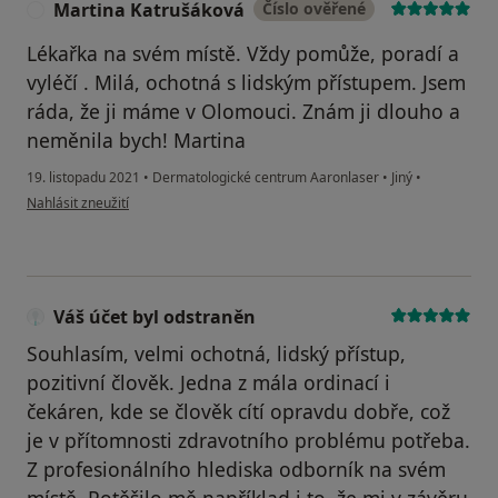
Martina Katrušáková
Číslo ověřené
M
Lékařka na svém místě. Vždy pomůže, poradí a
vyléčí . Milá, ochotná s lidským přístupem. Jsem
ráda, že ji máme v Olomouci. Znám ji dlouho a
neměnila bych! Martina
19. listopadu 2021
•
Dermatologické centrum Aaronlaser
•
Jiný
•
podle názoru uživatele Martina Katrušáková
Nahlásit zneužití
Váš účet byl odstraněn
Souhlasím, velmi ochotná, lidský přístup,
pozitivní člověk. Jedna z mála ordinací i
čekáren, kde se člověk cítí opravdu dobře, což
je v přítomnosti zdravotního problému potřeba.
Z profesionálního hlediska odborník na svém
místě. Potěšilo mě například i to, že mi v závěru