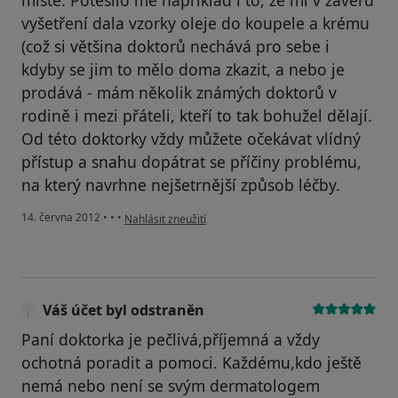
vyšetření dala vzorky oleje do koupele a krému
(což si většina doktorů nechává pro sebe i
kdyby se jim to mělo doma zkazit, a nebo je
prodává - mám několik známých doktorů v
rodině i mezi přáteli, kteří to tak bohužel dělají.
Od této doktorky vždy můžete očekávat vlídný
přístup a snahu dopátrat se příčiny problému,
na který navrhne nejšetrnější způsob léčby.
podle názoru uživatele Váš účet byl odstraněn
14. června 2012
•
•
•
Nahlásit zneužití
Váš účet byl odstraněn
Paní doktorka je pečlivá,příjemná a vždy
ochotná poradit a pomoci. Každému,kdo ještě
nemá nebo není se svým dermatologem