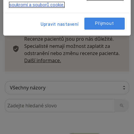
soukromí a souborů cookie.
5 názorů
Přijmout
Upravit nastavení
Recenze pacientů jsou pro nás důležité.
Specialisté nemají možnost zaplatit za
odstranění nebo změnu recenze pacienta.
Další informace o názorech
Další informace.
Hledejte v názorech