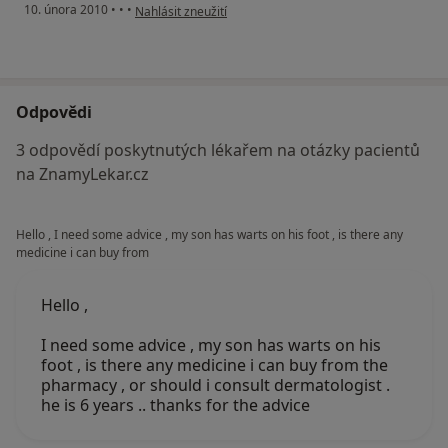
podle názoru uživatele Pacient
10. února 2010
•
•
•
Nahlásit zneužití
Odpovědi
3 odpovědí poskytnutých lékařem na otázky pacientů
na ZnamyLekar.cz
Hello , I need some advice , my son has warts on his foot , is there any
medicine i can buy from
Hello ,
I need some advice , my son has warts on his
foot , is there any medicine i can buy from the
pharmacy , or should i consult dermatologist .
he is 6 years .. thanks for the advice