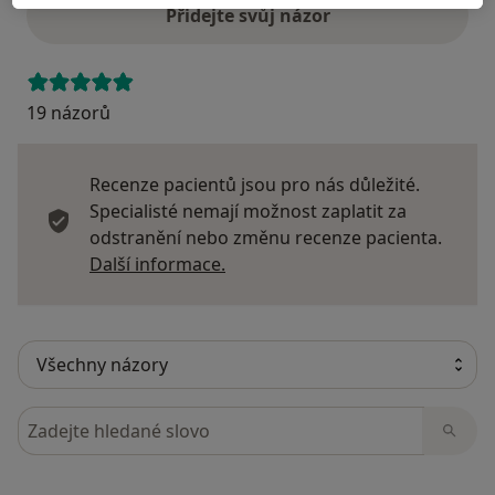
Přidejte svůj názor
19 názorů
Recenze pacientů jsou pro nás důležité.
Specialisté nemají možnost zaplatit za
odstranění nebo změnu recenze pacienta.
Další informace o názorech
Další informace.
Hledejte v názorech