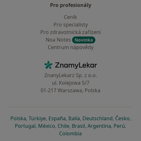
Pro profesionály
Ceník
Pro specialisty
Pro zdravotnická zařízení
Noa Notes
Novinka
Centrum nápovědy
Kontakt
ZnamyLekar - Hlavní stránka
ZnanyLekarz Sp. z o.o.
ul. Kolejowa 5/7
01-217 Warszawa, Polska
se otevře v nové záložce
se otevře v nové záložce
se otevře v nové záložce
se otevře v nové záložce
se otevře v 
se o
Polska
,
Türkiye
,
España
,
Italia
,
Deutschland
,
Česko
,
se otevře v nové záložce
se otevře v nové záložce
se otevře v nové záložce
se otevře v nové záložc
se otevře v 
se ote
Portugal
,
México
,
Chile
,
Brasil
,
Argentina
,
Perú
,
se otevře v nové záložce
Colombia