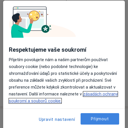
59231
Přiblížit mapu
se otevře v nové záložce
Dostupnost
Na této adrese online kalendář není aktivní
Co mám v takové situaci udělat?
Respektujeme vaše soukromí
Přijetím povolujete nám a našim partnerům používat
Způsoby platby (soukromé návštěvy)
soubory cookie (nebo podobné technologie) ke
Na teto adrese lékař přijímá pacienty na pojišťovnu
shromažďování údajů pro statistické účely a poskytování
Detaily
obsahu na základě vašich zvyklostí při procházení. Své
preference můžete kdykoli zkontrolovat a aktualizovat v
Více
nastavení. Další informace naleznete v
zásadách ochrany
o adrese
soukromí a souborů cookie.
Názory
Přijmout
Upravit nastavení