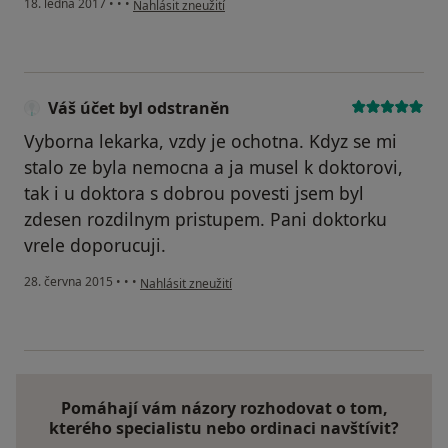
18. ledna 2017
•
•
•
Nahlásit zneužití
Váš účet byl odstraněn
Vyborna lekarka, vzdy je ochotna. Kdyz se mi
stalo ze byla nemocna a ja musel k doktorovi,
tak i u doktora s dobrou povesti jsem byl
zdesen rozdilnym pristupem. Pani doktorku
vrele doporucuji.
podle názoru uživatele Váš účet byl odstraněn
28. června 2015
•
•
•
Nahlásit zneužití
Pomáhají vám názory rozhodovat o tom,
kterého specialistu nebo ordinaci navštívit?