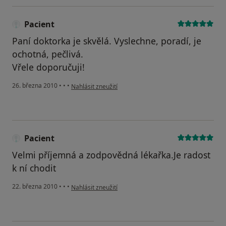
Pacient
Paní doktorka je skvělá. Vyslechne, poradí, je
ochotná, pečlivá.
Vřele doporučuji!
podle názoru uživatele Pacient
26. března 2010
•
•
•
Nahlásit zneužití
Pacient
Velmi příjemná a zodpovědná lékařka.Je radost
k ní chodit
podle názoru uživatele Pacient
22. března 2010
•
•
•
Nahlásit zneužití