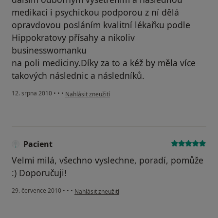
medikací i psychickou podporou z ní dělá
opravdovou posláním kvalitní lékařku podle
Hippokratovy přísahy a nikoliv
businesswomanku
na poli mediciny.Díky za to a kéž by měla více
takových následnic a následníků.
podle názoru uživatele Pacient
12. srpna 2010
•
•
•
Nahlásit zneužití
Pacient
Velmi milá, všechno vyslechne, poradí, pomůže
:) Doporučuji!
podle názoru uživatele Pacient
29. července 2010
•
•
•
Nahlásit zneužití