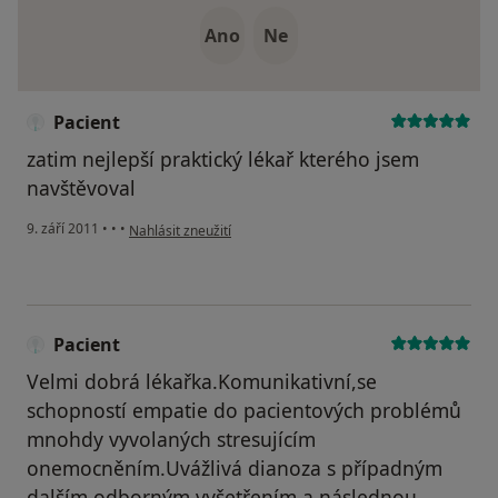
Ano
Ne
Pacient
zatim nejlepší praktický lékař kterého jsem
navštěvoval
podle názoru uživatele Pacient
9. září 2011
•
•
•
Nahlásit zneužití
Pacient
Velmi dobrá lékařka.Komunikativní,se
schopností empatie do pacientových problémů
mnohdy vyvolaných stresujícím
onemocněním.Uvážlivá dianoza s případným
dalším odborným vyšetřením a následnou