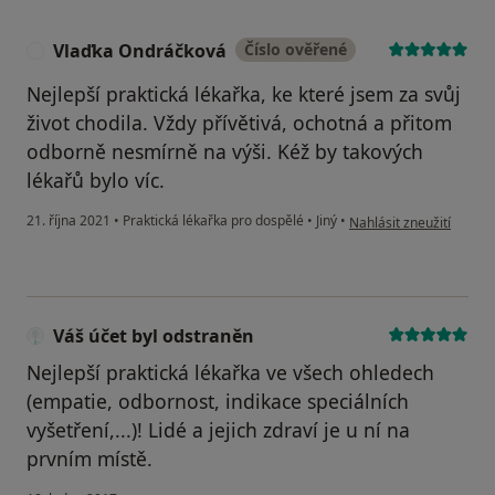
Vlaďka Ondráčková
Číslo ověřené
V
Nejlepší praktická lékařka, ke které jsem za svůj
život chodila. Vždy přívětivá, ochotná a přitom
odborně nesmírně na výši. Kéž by takových
lékařů bylo víc.
podle názoru uživatele
21. října 2021
•
Praktická lékařka pro dospělé
•
Jiný
•
Nahlásit zneužití
Váš účet byl odstraněn
Nejlepší praktická lékařka ve všech ohledech
(empatie, odbornost, indikace speciálních
vyšetření,...)! Lidé a jejich zdraví je u ní na
prvním místě.
podle názoru uživatele Váš účet byl odstraněn