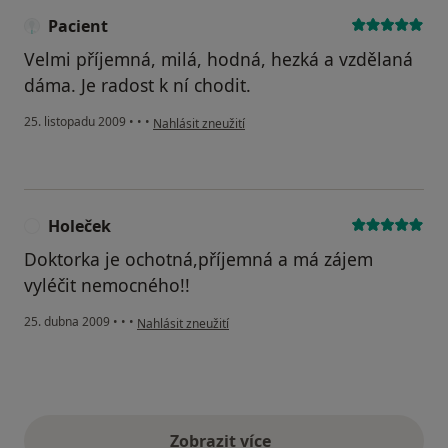
Pacient
Velmi příjemná, milá, hodná, hezká a vzdělaná
dáma. Je radost k ní chodit.
podle názoru uživatele Pacient
25. listopadu 2009
•
•
•
Nahlásit zneužití
Holeček
H
Doktorka je ochotná,příjemná a má zájem
vyléčit nemocného!!
podle názoru uživatele Holeček
25. dubna 2009
•
•
•
Nahlásit zneužití
Zobrazit více