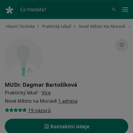
Hla
Co hledáte?
Hlavní Stránka
Praktický Lékař
Nové Město Na Moravě
Zm
MUDr.
Dagmar Bartošíková
o specializacích
Praktický lékař
·
Více
Nové Město na Moravě
1 adresa
19 názorů
Kontaktní údaje