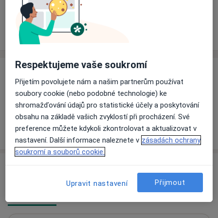
Rezervovat termín
Ceník
Adresy
Názory pacientů
Respektujeme vaše soukromí
Ceník
Přijetím povolujete nám a našim partnerům používat
Informace o službách a cenách nejsou k dispozici
soubory cookie (nebo podobné technologie) ke
Tento specialista ještě nepřidával žádné informace o
shromažďování údajů pro statistické účely a poskytování
svých službách.
obsahu na základě vašich zvyklostí při procházení. Své
preference můžete kdykoli zkontrolovat a aktualizovat v
nastavení. Další informace naleznete v
zásadách ochrany
soukromí a souborů cookie.
Adresy (2)
Přijmout
Upravit nastavení
Adresa 1
Adresa 2