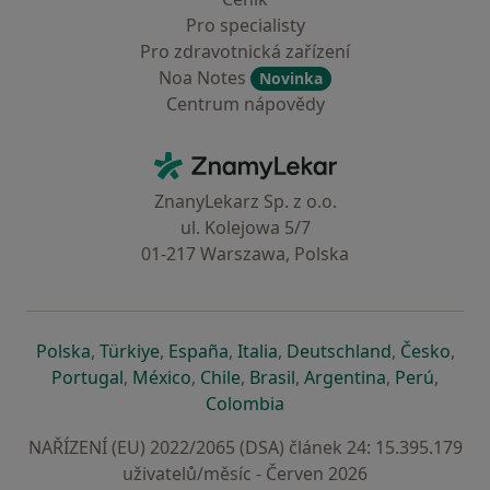
Pro specialisty
Pro zdravotnická zařízení
Noa Notes
Novinka
Centrum nápovědy
Kontakt
ZnamyLekar - Hlavní stránka
ZnanyLekarz Sp. z o.o.
ul. Kolejowa 5/7
01-217 Warszawa, Polska
se otevře v nové záložce
se otevře v nové záložce
se otevře v nové záložce
se otevře v nové záložce
se otevře v 
se o
Polska
,
Türkiye
,
España
,
Italia
,
Deutschland
,
Česko
,
se otevře v nové záložce
se otevře v nové záložce
se otevře v nové záložce
se otevře v nové záložc
se otevře v 
se ote
Portugal
,
México
,
Chile
,
Brasil
,
Argentina
,
Perú
,
se otevře v nové záložce
Colombia
NAŘÍZENÍ (EU) 2022/2065 (DSA) článek 24: 15.395.179
uživatelů/měsíc - Červen 2026