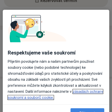
Rezervovat termín
Ceník
Adresy
Názory pacientů
Ceník
Informace o službách a cenách nejsou k dispozici
Respektujeme vaše soukromí
Tento specialista ještě nepřidával žádné informace o
svých službách.
Přijetím povolujete nám a našim partnerům používat
soubory cookie (nebo podobné technologie) ke
shromažďování údajů pro statistické účely a poskytování
obsahu na základě vašich zvyklostí při procházení. Své
Adresy (2)
preference můžete kdykoli zkontrolovat a aktualizovat v
nastavení. Další informace naleznete v
zásadách ochrany
Adresa 1
Adresa 2
soukromí a souborů cookie.