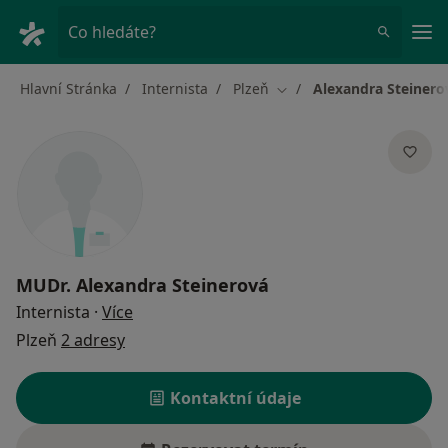
Hla
Co hledáte?
Hlavní Stránka
Internista
Plzeň
Alexandra Steinero
Změna města
MUDr.
Alexandra Steinerová
o specializacích
Internista
·
Více
Plzeň
2 adresy
Kontaktní údaje