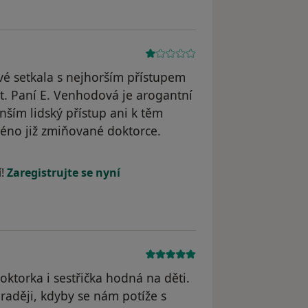
vé setkala s nejhorším přístupem
at. Paní E. Venhodová je arogantní
ším lidský přístup ani k těm
éno již zmiňované doktorce.
dstraněn
í!
Zaregistrujte se nyní
doktorka i sestřička hodná na děti.
 raději, kdyby se nám potíže s