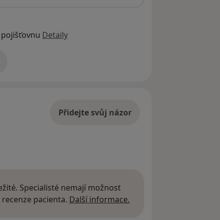
 pojišťovnu
Detaily
adrese
Přidejte svůj názor
žité. Specialisté nemají možnost
Další informace o názor
 recenze pacienta.
Další informace.