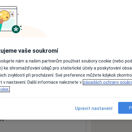
ách nejsou k dispozici
ádné informace o svých službách.
ujeme vaše soukromí
ovolujete nám a našim partnerům používat soubory cookie (nebo po
e) ke shromažďování údajů pro statistické účely a poskytování obs
ich zvyklostí při procházení. Své preference můžete kdykoli zkontro
pol. s r.o.
t v nastavení. Další informace naleznete v
zásadách ochrany soukr
okie.
 mapu
 otevře v nové záložce
P
Upravit nastavení
ní