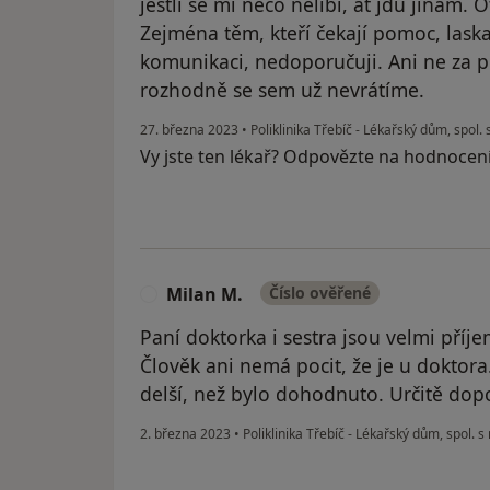
jestli se mi něco nelíbí, ať jdu jinam.
Zejména těm, kteří čekají pomoc, laska
komunikaci, nedoporučuji. Ani ne za p
rozhodně se sem už nevrátíme.
27. března 2023
•
Poliklinika Třebíč - Lékařský dům, spol. s
Vy jste ten lékař? Odpovězte na hodnocen
Milan M.
Číslo ověřené
M
Paní doktorka i sestra jsou velmi příje
Člověk ani nemá pocit, že je u doktora
delší, než bylo dohodnuto. Určitě dopo
2. března 2023
•
Poliklinika Třebíč - Lékařský dům, spol. s 