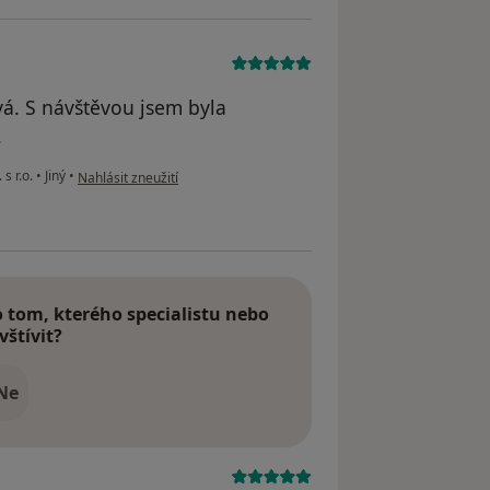
vá. S návštěvou jsem byla
.
podle názoru uživatele Jitka Bartošová
 s r.o.
•
Jiný
•
Nahlásit zneužití
tom, kterého specialistu nebo
vštívit?
Ne