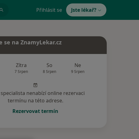
Přihlásit se
Jste lékař?
e se na ZnamyLekar.cz
Zítra
So
Ne
Po
Út
7 Srpen
8 Srpen
9 Srpen
10 Srpen
11 Srp
specialista nenabízí online rezervaci
termínu na této adrese.
Rezervovat termín