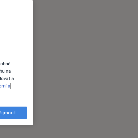
dobné
ahu na
lovat a
omí a
řijmout