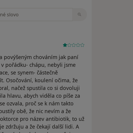
zorech
 a povýšeným chováním jak paní
ny v pořádku- chápu, nebyli jsme
ace, se synem- částečně
ít. Osočování, koulení očima, že
al, načež spustila co si dovoluji
la hlavu, abych viděla co píše za
se ozvala, proč se k nám takto
pustily obě, že nic nevím a že
oktorce pro název antibiotik, to už
 zdržuju a že čekají další lidi. A