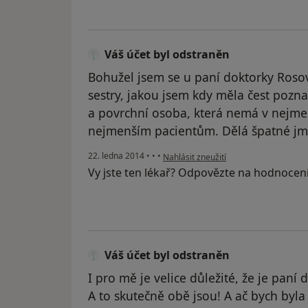
Váš účet byl odstraněn
Bohužel jsem se u paní doktorky Roso
sestry, jakou jsem kdy měla čest pozn
a povrchní osoba, která nemá v nejmen
nejmenším pacientům. Dělá špatné jm
podle názoru uživatele Váš účet byl o
22. ledna 2014
•
•
•
Nahlásit zneužití
Vy jste ten lékař? Odpovězte na hodnocen
Váš účet byl odstraněn
I pro mě je velice důležité, že je paní 
A to skutečně obě jsou! A ač bych byla