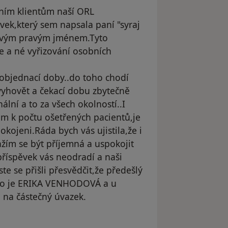
ním klientům naší ORL
ek,který sem napsala paní "syraj
 svým pravým jménem.Tyto
e a né vyřizování osobních
í objednací doby..do toho chodí
vyhovět a čekací dobu zbytečně
lní a to za všech okolností..I
m k počtu ošetřených pacientů,je
okojeni.Ráda bych vás ujistila,že i
ažím se být příjemná a uspokojit
íspěvek vás neodradí a naši
te se přišli přesvědčit,že předešlý
éno je ERIKA VENHODOVÁ a u
a na částečný úvazek.
dstraněn