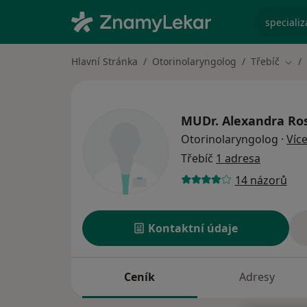
specializ
Hlavní Stránka
Otorinolaryngolog
Třebíč
Změn
MUDr.
Alexandra Ro
Otorinolaryngolog
·
Víc
Třebíč
1 adresa
14 názorů
Kontaktní údaje
Ceník
Adresy