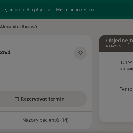
ace, nemoc nebo příjmení
Město nebo region
Alexandra Rosová
a města
Objednejt
Neaktivní
sová
o specializacích
e
Dnes
6 Srpen
Tento 
Rezervovat termín
Názory pacientů (14)