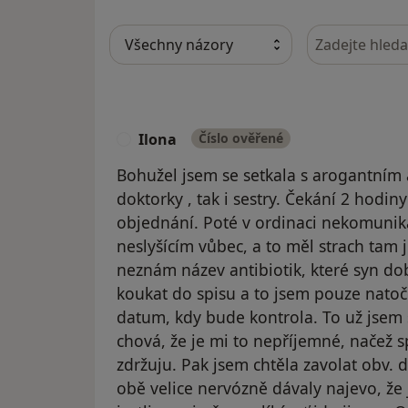
Hledejte v ná
Ilona
Číslo ověřené
I
Bohužel jsem se setkala s arogantním
doktorky , tak i sestry. Čekání 2 hodi
objednání. Poté v ordinaci nekomunik
neslyšícím vůbec, a to měl strach tam j
neznám název antibiotik, které syn dobr
koukat do spisu a to jsem pouze natoči
datum, kdy bude kontrola. To už jsem 
chová, že je mi to nepříjemné, načež s
zdržuju. Pak jsem chtěla zavolat obv. d
obě velice nervózně dávaly najevo, že je