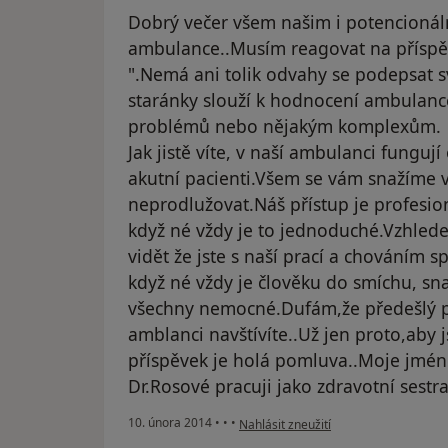
Dobrý večer všem našim i potencionál
ambulance..Musím reagovat na příspěv
".Nemá ani tolik odvahy se podepsat
staránky slouží k hodnocení ambulanc
problémů nebo nějakým komplexům.
Jak jistě víte, v naší ambulanci funguj
akutní pacienti.Všem se vám snažíme 
neprodlužovat.Náš přístup je profesioná
když né vždy je to jednoduché.Vzhlede
vidět že jste s naší prací a chováním sp
když né vždy je člověku do smíchu, sn
všechny nemocné.Dufám,že předešlý př
amblanci navštívíte..Už jen proto,aby js
příspěvek je holá pomluva..Moje jm
Dr.Rosové pracuji jako zdravotní sestr
podle názoru uživatele Váš účet byl o
10. února 2014
•
•
•
Nahlásit zneužití