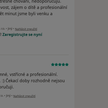
 Otřesné chování, nedoporučuju.
vost, zájem o dítě a profesionální
ět minut jsme byli venku a
podle názoru uživatele Ilona
 r.o.
•
Jiný
•
Nahlásit zneužití
í!
Zaregistrujte se nyní
mné, vstřícné a profesionální.
. :) Čekací doby rozhodně nejsou
ručuji.
podle názoru uživatele Milan M.
r.o.
•
Jiný
•
Nahlásit zneužití