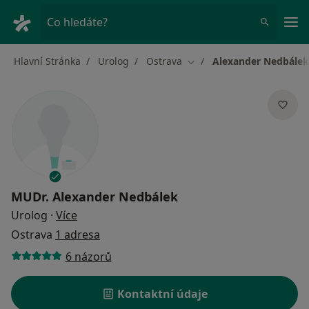
Hla
Co hledáte?
Hlavní Stránka
Urolog
Ostrava
Alexander Nedbálek
Změna města
MUDr.
Alexander Nedbálek
o specializacích
Urolog
·
Více
Ostrava
1 adresa
6 názorů
Kontaktní údaje