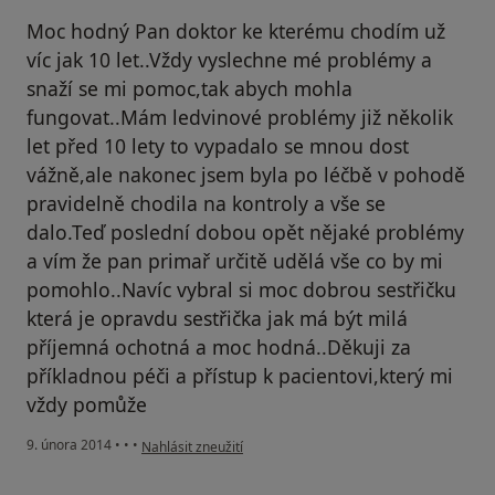
Moc hodný Pan doktor ke kterému chodím už
víc jak 10 let..Vždy vyslechne mé problémy a
snaží se mi pomoc,tak abych mohla
fungovat..Mám ledvinové problémy již několik
let před 10 lety to vypadalo se mnou dost
vážně,ale nakonec jsem byla po léčbě v pohodě
pravidelně chodila na kontroly a vše se
dalo.Teď poslední dobou opět nějaké problémy
a vím že pan primař určitě udělá vše co by mi
pomohlo..Navíc vybral si moc dobrou sestřičku
která je opravdu sestřička jak má být milá
příjemná ochotná a moc hodná..Děkuji za
příkladnou péči a přístup k pacientovi,který mi
vždy pomůže
podle názoru uživatele Váš účet byl odstraněn
9. února 2014
•
•
•
Nahlásit zneužití