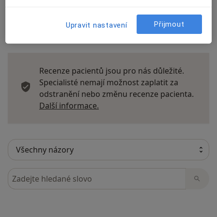
Přijmout
Upravit nastavení
6 názorů
Recenze pacientů jsou pro nás důležité.
Specialisté nemají možnost zaplatit za
odstranění nebo změnu recenze pacienta.
Další informace o názorech
Další informace.
Hledejte v názorech