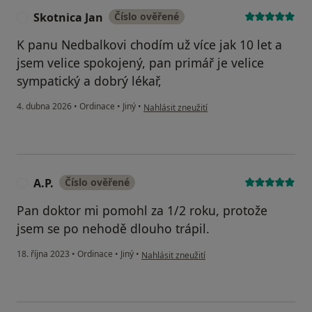
Skotnica Jan
Číslo ověřené
S
K panu Nedbalkovi chodím už více jak 10 let a
jsem velice spokojený, pan primář je velice
sympatický a dobrý lékař,
podle názoru uživatele Skotnica Jan
4. dubna 2026
•
Ordinace
•
Jiný
•
Nahlásit zneužití
A.P.
Číslo ověřené
A
Pan doktor mi pomohl za 1/2 roku, protože
jsem se po nehodě dlouho trápil.
podle názoru uživatele A.P.
18. října 2023
•
Ordinace
•
Jiný
•
Nahlásit zneužití