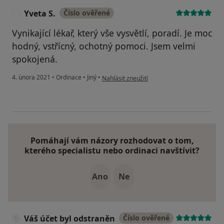
Yveta S.
Číslo ověřené
Y
Vynikající lékař, který vše vysvětlí, poradí. Je moc
hodný, vstřícný, ochotný pomoci. Jsem velmi
spokojená.
podle názoru uživatele Yveta S.
4. února 2021
•
Ordinace
•
Jiný
•
Nahlásit zneužití
Pomáhají vám názory rozhodovat o tom,
kterého specialistu nebo ordinaci navštívit?
Ano
Ne
Váš účet byl odstraněn
Číslo ověřené