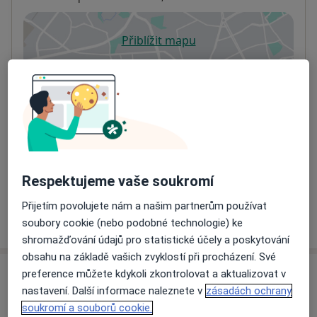
Přiblížit mapu
se otevře v nové záložce
Dostupnost
Na této adrese online kalendář není aktivní
Co mám v takové situaci udělat?
Způsoby platby (soukromé návštěvy)
Na teto adrese lékař přijímá pacienty na pojišťovnu
Respektujeme vaše soukromí
Detaily
Přijetím povolujete nám a našim partnerům používat
Více
soubory cookie (nebo podobné technologie) ke
o adrese
shromažďování údajů pro statistické účely a poskytování
obsahu na základě vašich zvyklostí při procházení. Své
preference můžete kdykoli zkontrolovat a aktualizovat v
Názory
nastavení. Další informace naleznete v
zásadách ochrany
soukromí a souborů cookie.
Přidejte svůj názor