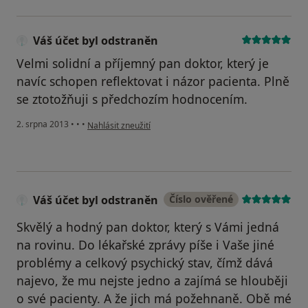
Váš účet byl odstraněn
Velmi solidní a příjemný pan doktor, který je
navíc schopen reflektovat i názor pacienta. Plně
se ztotožňuji s předchozím hodnocením.
podle názoru uživatele Váš účet byl odstraněn
2. srpna 2013
•
•
•
Nahlásit zneužití
Váš účet byl odstraněn
Číslo ověřené
Skvělý a hodný pan doktor, který s Vámi jedná
na rovinu. Do lékařské zprávy píše i Vaše jiné
problémy a celkový psychický stav, čímž dává
najevo, že mu nejste jedno a zajímá se hlouběji
o své pacienty. A že jich má požehnaně. Obě mé