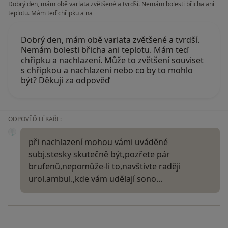
Dobrý den, mám obě varlata zvětšené a tvrdší. Nemám bolesti břicha ani
teplotu. Mám teď chřipku a na
Dobrý den, mám obě varlata zvětšené a tvrdší.
Nemám bolesti břicha ani teplotu. Mám teď
chřipku a nachlazení. Může to zvětšení souviset
s chřipkou a nachlazeni nebo co by to mohlo
být? Děkuji za odpověď
ODPOVĚĎ LÉKAŘE:
při nachlazení mohou vámi uváděné
subj.stesky skutečně být,pozřete pár
brufenů,nepomůže-li to,navštivte raději
urol.ambul.,kde vám udělají sono...