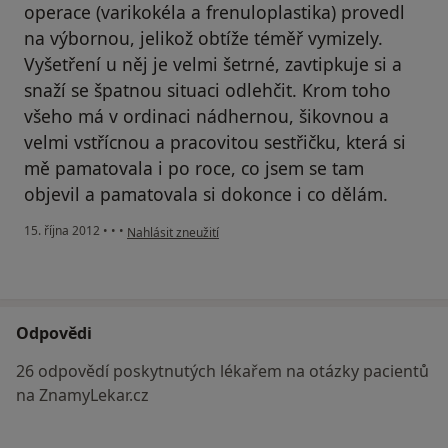
operace (varikokéla a frenuloplastika) provedl
na výbornou, jelikož obtíže téměř vymizely.
Vyšetření u něj je velmi šetrné, zavtipkuje si a
snaží se špatnou situaci odlehčit. Krom toho
všeho má v ordinaci nádhernou, šikovnou a
velmi vstřícnou a pracovitou sestřičku, která si
mě pamatovala i po roce, co jsem se tam
objevil a pamatovala si dokonce i co dělám.
podle názoru uživatele Váš účet byl odstraněn
15. října 2012
•
•
•
Nahlásit zneužití
Odpovědi
26 odpovědí poskytnutých lékařem na otázky pacientů
na ZnamyLekar.cz