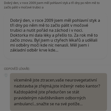
Dobrý den, v roce 2009 jsem měl pohlavní styk a tři dny po něm mě to
začlo pálit v močové trubici a
Dobrý den, v roce 2009 jsem měl pohlavní styk a
tři dny po něm mě to začlo pálit v močové
trubici a nutit pořád na záchod i v noci.
Doktorka mi dala léky a přešlo to. Za rok mě to
začlo znovu. Byl jsem u ctyřech lékařů a udělali
mi odběry moči kde nic nenasli. Měl jsem i
základní odběr krve kde…
ODPOVĚĎ LÉKAŘE:
víceméně jste ztracen,vaše neurovegetativní
nadstavba je zřejmá,jste inženýr nebo kantor?
Každopádně jste předurčen se stát
pravidelným návštěvníkem odborných
ambulancí...snažte se na své potíže…