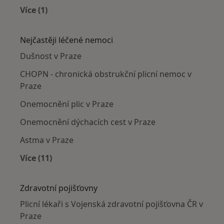
Více (1)
Více v kategorii: Plicní lékaři v okolí
Nejčastěji léčené nemoci
Dušnost v Praze
CHOPN - chronická obstrukční plicní nemoc v
Praze
Onemocnění plic v Praze
Onemocnění dýchacích cest v Praze
Astma v Praze
Více (11)
Více v kategorii: Nejčastěji léčené nemoci
Zdravotní pojišťovny
Plicní lékaři s Vojenská zdravotní pojišťovna ČR v
Praze