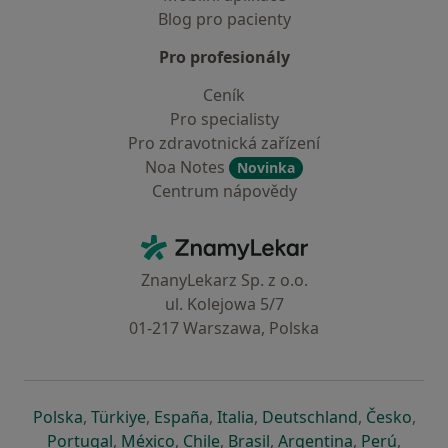
Blog pro pacienty
Pro profesionály
Ceník
Pro specialisty
Pro zdravotnická zařízení
Noa Notes
Novinka
Centrum nápovědy
Kontakt
ZnamyLekar - Hlavní stránka
ZnanyLekarz Sp. z o.o.
ul. Kolejowa 5/7
01-217 Warszawa, Polska
se otevře v nové záložce
se otevře v nové záložce
se otevře v nové záložce
se otevře v nové záložce
se otevře v 
se o
Polska
,
Türkiye
,
España
,
Italia
,
Deutschland
,
Česko
,
se otevře v nové záložce
se otevře v nové záložce
se otevře v nové záložce
se otevře v nové záložc
se otevře v 
se ote
Portugal
,
México
,
Chile
,
Brasil
,
Argentina
,
Perú
,