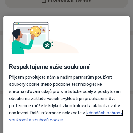
Rezervovat termín
Ceník
Adresy
Názory pacientů
Ceník
Informace o službách a cenách nejsou k dispozici
Tento specialista ještě nepřidával žádné informace o
Respektujeme vaše soukromí
svých službách.
Přijetím povolujete nám a našim partnerům používat
soubory cookie (nebo podobné technologie) ke
shromažďování údajů pro statistické účely a poskytování
obsahu na základě vašich zvyklostí při procházení. Své
Adresa
preference můžete kdykoli zkontrolovat a aktualizovat v
nastavení. Další informace naleznete v
zásadách ochrany
NZZ v ÚVN
soukromí a souborů cookie.
U Vojenské nemocnice 1200,
Praha
169 02