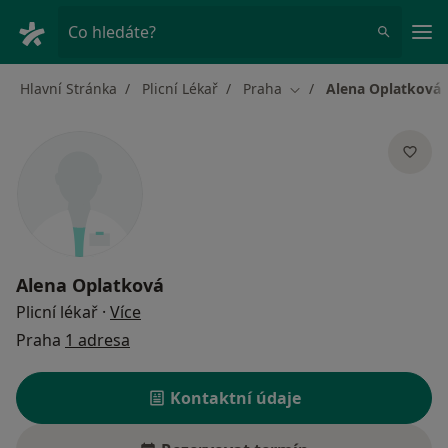
Hla
Co hledáte?
Hlavní Stránka
Plicní Lékař
Praha
Alena Oplatková
Změna města
Alena Oplatková
o specializacích
Plicní lékař
·
Více
Praha
1 adresa
Kontaktní údaje