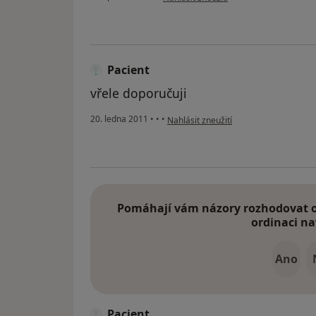
Pacient
vřele doporučuji
podle názoru uživatele Pacient
20. ledna 2011
•
•
•
Nahlásit zneužití
Pomáhají vám názory rozhodovat o 
ordinaci na
Ano
Pacient