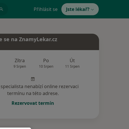
Přihlásit se
Jste lékař?
e se na ZnamyLekar.cz
Zítra
Po
Út
St
Čt
9 Srpen
10 Srpen
11 Srpen
12 Srpen
13 Srp
specialista nenabízí online rezervaci
termínu na této adrese.
Rezervovat termín