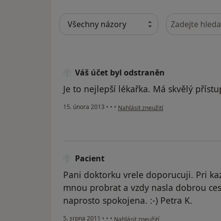
Hledejte v ná
Váš účet byl odstraněn
Je to nejlepší lékařka. Má skvělý přístu
podle názoru uživatele Váš účet byl o
15. února 2013
•
•
•
Nahlásit zneužití
Pacient
Pani doktorku vrele doporucuji. Pri 
mnou probrat a vzdy nasla dobrou cestu
naprosto spokojena. :-) Petra K.
podle názoru uživatele Pacient
5. srpna 2011
•
•
•
Nahlásit zneužití