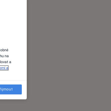
dobné
ahu na
lovat a
omí a
řijmout