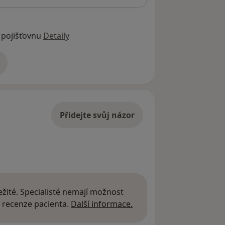
 pojišťovnu
Detaily
adrese
Přidejte svůj názor
žité. Specialisté nemají možnost
Další informace o názor
 recenze pacienta.
Další informace.