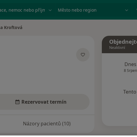
ace, nemoc nebo příjmení
Město nebo region
a Kroftová
ěsta
Objednejt
Neaktivní
ecializacích
Dnes
8 Srpen
Tento 
Rezervovat termín
Názory pacientů (10)