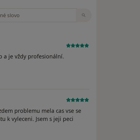
zorech
p a je vždy profesionální.
dstraněn
kazdem problemu mela cas vse se
 k vyleceni. Jsem s jeji peci