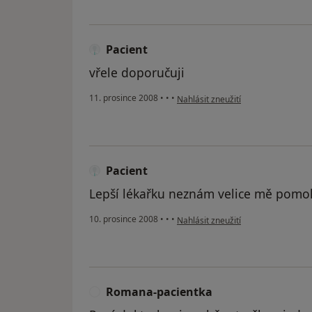
Pacient
vřele doporučuji
podle názoru uživatele Pacient
11. prosince 2008
•
•
•
Nahlásit zneužití
Pacient
Lepší lékařku neznám velice mě pomoh
podle názoru uživatele Pacient
10. prosince 2008
•
•
•
Nahlásit zneužití
Romana-pacientka
R