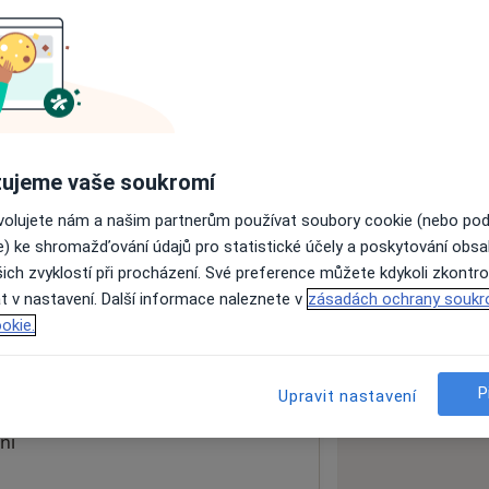
ách nejsou k dispozici
ádné informace o svých službách.
ujeme vaše soukromí
ovolujete nám a našim partnerům používat soubory cookie (nebo po
e) ke shromažďování údajů pro statistické účely a poskytování obs
ich zvyklostí při procházení. Své preference můžete kdykoli zkontro
t v nastavení. Další informace naleznete v
zásadách ochrany soukr
okie.
 mapu
 otevře v nové záložce
P
Upravit nastavení
ní