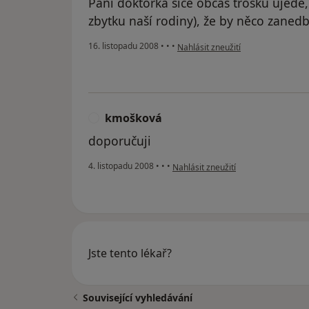
Paní doktorka sice občas trošku ujede,
zbytku naší rodiny), že by něco zanedb
podle názoru uživatele Romana-pa
16. listopadu 2008
•
•
•
Nahlásit zneužití
kmošková
K
doporučuji
podle názoru uživatele kmošková
4. listopadu 2008
•
•
•
Nahlásit zneužití
Jste tento lékař?
Související vyhledávání