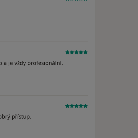
p a je vždy profesionální.
cká
obrý přístup.