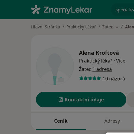
specializ
Hlavní Stránka
Praktický Lékař
Žatec
Alen
Změna m
Alena Kroftová
o sp
Praktický lékař
·
Více
Žatec
1 adresa
10 názorů
Kontaktní údaje
Ceník
Adresy