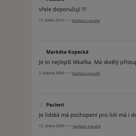
vřele doporučuji !!!
podle názoru uživatele Pacient
11. ledna 2010
•
•
•
Nahlásit zneužití
Markéta Kopecká
M
Je to nejlepší lékařka. Má skvělý přístu
podle názoru uživatele Markéta Kope
2. března 2009
•
•
•
Nahlásit zneužití
Pacient
Je lidská má pochopení pro lidi má i d
podle názoru uživatele Pacient
12. února 2009
•
•
•
Nahlásit zneužití