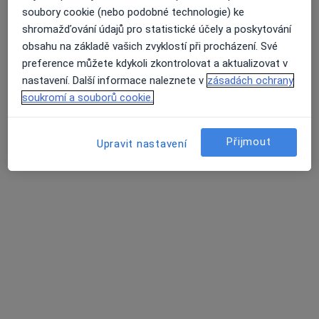
Nenašli jsme specialisty splňující vámi
soubory cookie (nebo podobné technologie) ke
vybraná kritéria v Kopřivnice,
shromažďování údajů pro statistické účely a poskytování
moravskoslezský
obsahu na základě vašich zvyklostí při procházení. Své
Průměrné hodnocení na Apple a Play Store 4.5
preference můžete kdykoli zkontrolovat a aktualizovat v
Zkuste změnit vybranou lokaci nebo vyzkoušejte
nastavení. Další informace naleznete v
zásadách ochrany
online konzultaci u specialistů z celé republiky.
soukromí a souborů cookie.
Změnit lokaci
Přijmout
Upravit nastavení
Vyhledejte online konzultaci
Hlavní Stránka
Praktický Lékař
Kopřivnice
Změna města
Stránky