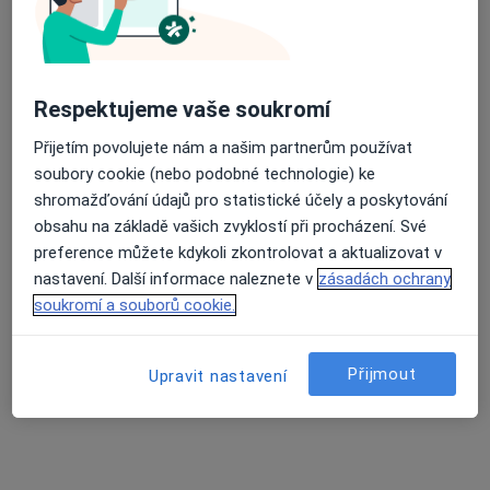
Průměrné hodnocení na Apple a Play Store 4.5
Mgr. Markéta Muchová
Respektujeme vaše soukromí
·
Více
Fyzioterapeut, Diagnostik
30 názorů
Přijetím povolujete nám a našim partnerům používat
soubory cookie (nebo podobné technologie) ke
Adresa 1
Adresa 2
Online
shromažďování údajů pro statistické účely a poskytování
obsahu na základě vašich zvyklostí při procházení. Své
preference můžete kdykoli zkontrolovat a aktualizovat v
Schodová 2, Brno
•
Mapa
nastavení. Další informace naleznete v
zásadách ochrany
FyzioBalance Schodová
soukromí a souborů cookie.
Rehabilitační léčba některých druhů funkční sterility metodou L. Mojžíšové
1 550 Kč
Tento specialista nenabízí online rezervaci termínu na této adrese.
Přijmout
Upravit nastavení
Rezervovat termín