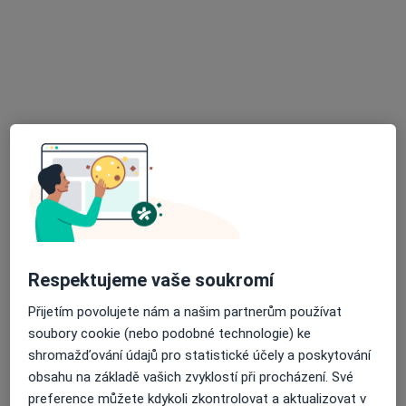
Adresa 1
Adresa 2
Kostelní 71, Sušice
•
Mapa
Urocentrum Klatovy s.r.o.
Tato klinika nemá specialisty s dostupnými termíny v online kalendáři
Zobrazit profil
Respektujeme vaše soukromí
Přijetím povolujete nám a našim partnerům používat
soubory cookie (nebo podobné technologie) ke
shromažďování údajů pro statistické účely a poskytování
obsahu na základě vašich zvyklostí při procházení. Své
Nemocnice následné péče LDN
preference můžete kdykoli zkontrolovat a aktualizovat v