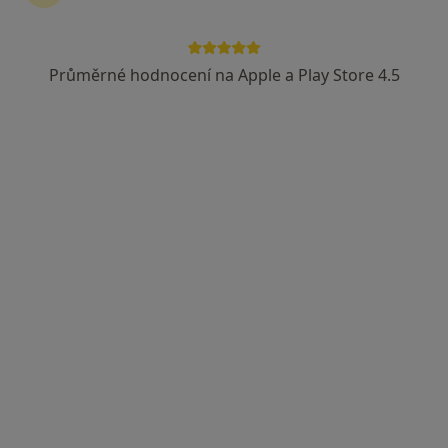
Průměrné hodnocení na Apple a Play Store 4.5
Nemocnice Sušice o.p.s.
Pod Nemocnicí 116, Sušice
•
Mapa
Nemocnice Sušice o.p.s.
Tato klinika nemá specialisty s dostupnými termíny v online kalendáři
Zobrazit profil
Urocentrum Klatovy s.r.o.