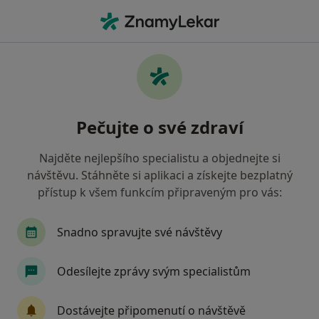
Hla
Sušice, plzeňský
Filtry
• 1
Mapa
Sušice
Pečujte o své zdraví
Jak řadíme výsledky vyhledávání?
Najděte nejlepšího specialistu a objednejte si
návštěvu. Stáhněte si aplikaci a získejte bezplatný
Jakého specialistu hledáte?
přístup k všem funkcím připraveným pro vás:
Ortoped
Praktický lékař
Zubař
Otori
Snadno spravujte své návštěvy
Odesílejte zprávy svým specialistům
Dostávejte připomenutí o návštěvě