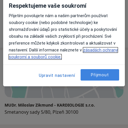
Respektujeme vaše soukromí
Přijetím povolujete nám a našim partnerům používat
MUDr. Miloslav Zikmund
soubory cookie (nebo podobné technologie) ke
Kardiolog
shromažďování údajů pro statistické účely a poskytování
15 názorů
obsahu na základě vašich zvyklostí při procházení. Své
preference můžete kdykoli zkontrolovat a aktualizovat v
nastavení. Další informace naleznete v
zásadách ochrany
soukromí a souborů cookie.
Adresa
Přijmout
Upravit nastavení
Přiblížit mapu
MUDr. Miloslav Zikmund - KARDIOLOGIE s.r.o.
Smetanovy sady 5/80, Plzeň 30100