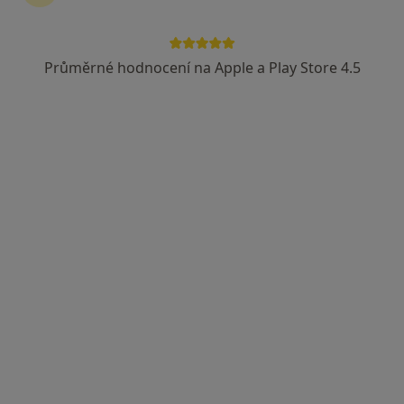
Průměrné hodnocení na Apple a Play Store 4.5
PhDr. Jiřina Niliusová
Psycholog
29 názorů
Spojů 835/2, Ostrava
•
Mapa
Zařízení klinické psychologie
Tento specialista nenabízí online rezervaci termínu na této adrese.
Rezervovat termín