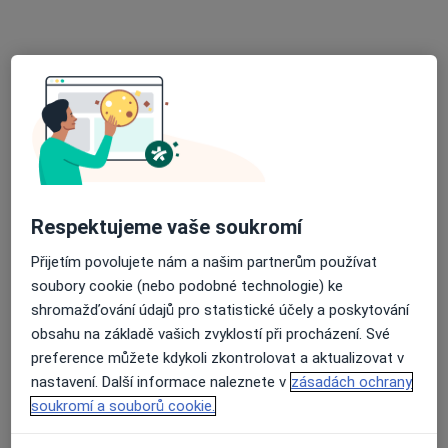
PhDr. Anděla Vaculíková
Psycholog
11 názorů
Kolejní 12/1323, Ostrava
•
Mapa
Slezské psychologické středisko s.r.o.
Tento specialista nenabízí online rezervaci termínu na této adrese.
Rezervovat termín
Respektujeme vaše soukromí
Přijetím povolujete nám a našim partnerům používat
soubory cookie (nebo podobné technologie) ke
shromažďování údajů pro statistické účely a poskytování
obsahu na základě vašich zvyklostí při procházení. Své
preference můžete kdykoli zkontrolovat a aktualizovat v
nastavení. Další informace naleznete v
zásadách ochrany
soukromí a souborů cookie.
Mgr. Svatava Janošková
Psycholog