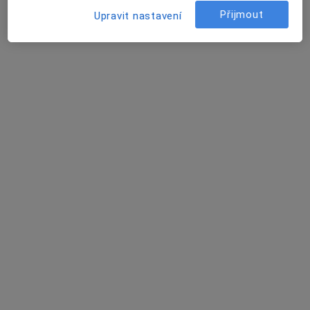
2 názory
Přijmout
Upravit nastavení
28.října 150/kancelář 236, Ostrava
•
Mapa
budova OSTRAVIA trade
Tento specialista nenabízí online rezervaci termínu na této adrese.
Rezervovat termín
Mgr. Tomáš Bolek
·
Více
Psycholog, Psychoterapeut
4 názory