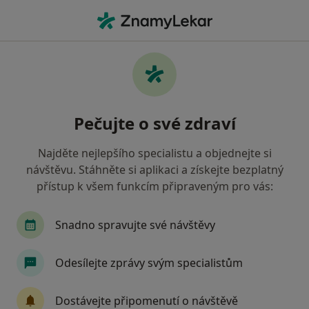
Hla
Psycholog • Ostrava-Jih, Ostrava-Zabřeh , moravskoslezský
Filtry
Mapa
Psycholog, Ostrava-Jih, Ostrava-Zabřeh
Pečujte o své zdraví
Jak řadíme výsledky vyhledávání?
Najděte nejlepšího specialistu a objednejte si
návštěvu. Stáhněte si aplikaci a získejte bezplatný
Jakou pojišťovnu máte?
přístup k všem funkcím připraveným pro vás:
Zdravotní pojišťovna ministerstva vnitra ČR
O
Snadno spravujte své návštěvy
Odesílejte zprávy svým specialistům
Dostávejte připomenutí o návštěvě