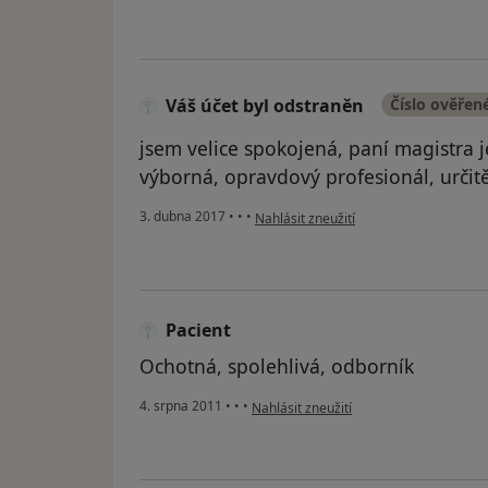
Váš účet byl odstraněn
Číslo ověřen
jsem velice spokojená, paní magistra j
výborná, opravdový profesionál, určitě
podle názoru uživatele Váš účet byl o
3. dubna 2017
•
•
•
Nahlásit zneužití
Pacient
Ochotná, spolehlivá, odborník
podle názoru uživatele Pacient
4. srpna 2011
•
•
•
Nahlásit zneužití