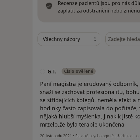
Recenze pacientů jsou pro nás důle
zaplatit za odstranění nebo změnu
Hledejte v ná
G.T.
Číslo ověřené
G
Paní magistra je erudovaný odborník,
snaží se zachovat profesionalitu, bohuž
se střídajících kolegů, neměla efekt a
hodinky často zapisovala do počítače,
nějaká hlubší myšlenka, jinak k jisté 
mrzelo,že byla terapie ukončena
20. listopadu 2021
•
Slezské psychologické středisko s.r.o