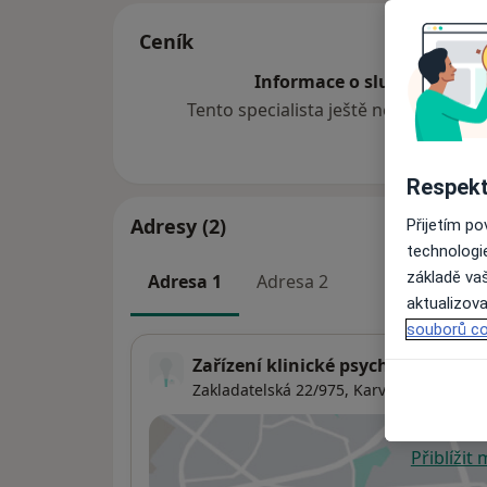
Ceník
Informace o službách a cen
Tento specialista ještě nepřidával ž
Respekt
Adresy (2)
Přijetím p
technologi
základě vaš
Adresa 1
Adresa 2
aktualizova
souborů co
Zařízení klinické psychologie
Zakladatelská 22/975,
Karviná
73506
Přiblížit
se