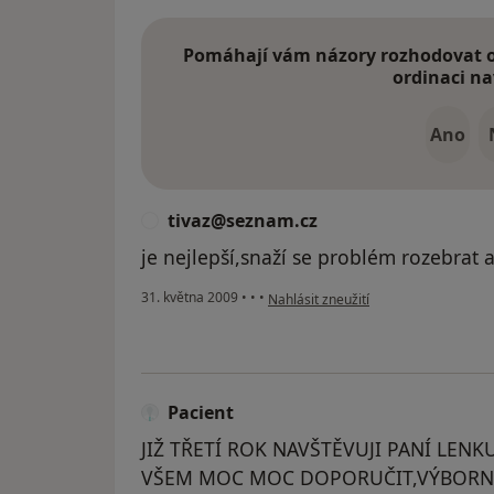
Pomáhají vám názory rozhodovat o 
ordinaci na
Ano
tivaz@seznam.cz
T
je nejlepší,snaží se problém rozebra
podle názoru uživatele tivaz@sezna
31. května 2009
•
•
•
Nahlásit zneužití
Pacient
JIŽ TŘETÍ ROK NAVŠTĚVUJI PANÍ LEN
VŠEM MOC MOC DOPORUČIT,VÝBORN