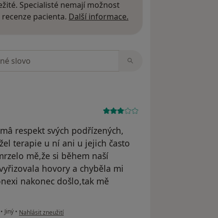
žité. Specialisté nemají možnost
Další informace o názor
 recenze pacienta.
Další informace.
zorech
 mâ respekt svých podřízených,
el terapie u ní ani u jejich často
 mrzelo mě,že si během naší
 vyřizovala hovory a chyběla mi
konexi nakonec došlo,tak mě
podle názoru uživatele G.T.
.
•
Jiný
•
Nahlásit zneužití