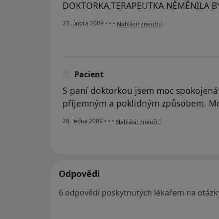
DOKTORKA,TERAPEUTKA.NĚMĚNILA BY
podle názoru uživatele Pacient
27. února 2009
•
•
•
Nahlásit zneužití
Pacient
S paní doktorkou jsem moc spokojená! 
příjemným a poklidným způsobem. Mo
podle názoru uživatele Pacient
28. ledna 2009
•
•
•
Nahlásit zneužití
Odpovědi
6 odpovědí poskytnutých lékařem na otázk