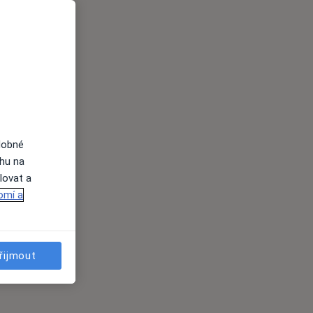
dobné
ahu na
lovat a
omí a
řijmout