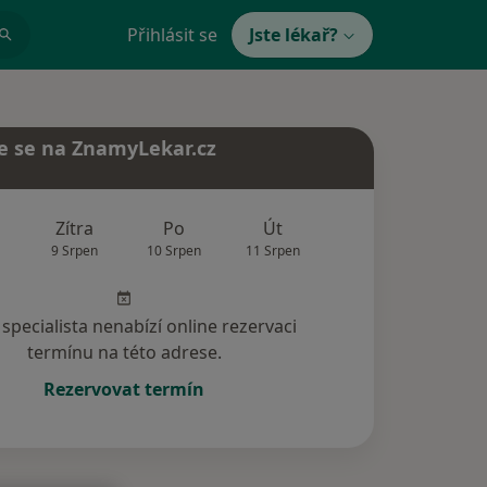
Přihlásit se
Jste lékař?
e se na ZnamyLekar.cz
Zítra
Po
Út
St
Čt
9 Srpen
10 Srpen
11 Srpen
12 Srpen
13 Srp
specialista nenabízí online rezervaci
termínu na této adrese.
Rezervovat termín