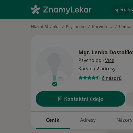
specializ
Hlavní Stránka
Psycholog
Karviná
Lenka 
Změna měs
Mgr.
Lenka Dostalík
o specia
Psycholog
·
Více
Karviná
2 adresy
6 názorů
Kontaktní údaje
Ceník
Adresy
Názory 