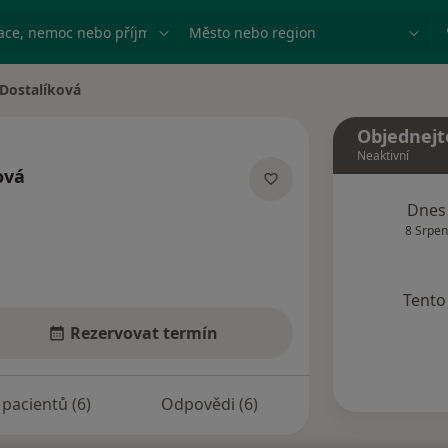
ace, nemoc nebo příjmení
Město nebo region
Dostalíková
ta
Objednejt
Neaktivní
ová
lizacích
Dnes
8 Srpen
Tento 
Rezervovat termín
pacientů (6)
Odpovědi (6)