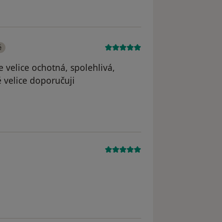
é
e velice ochotná, spolehlivá,
 velice doporučuji
dstraněn