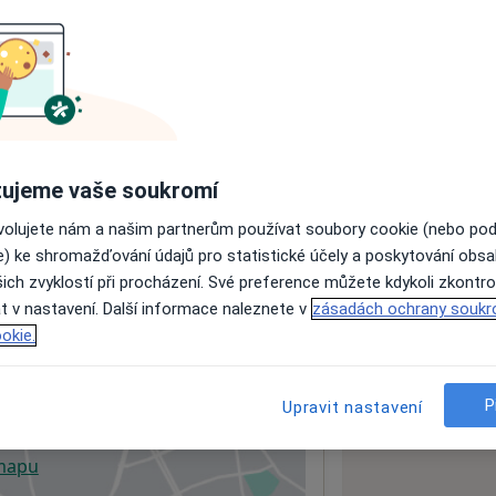
ách nejsou k dispozici
ádné informace o svých službách.
ujeme vaše soukromí
ovolujete nám a našim partnerům používat soubory cookie (nebo po
e) ke shromažďování údajů pro statistické účely a poskytování obs
ich zvyklostí při procházení. Své preference můžete kdykoli zkontro
t v nastavení. Další informace naleznete v
zásadách ochrany soukr
okie.
P
Upravit nastavení
 mapu
 otevře v nové záložce