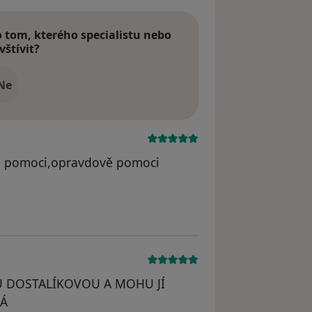
tom, kterého specialistu nebo
vštívit?
Ne
t a pomoci,opravdově pomoci
m.cz
KU DOSTALÍKOVOU A MOHU JÍ
Á