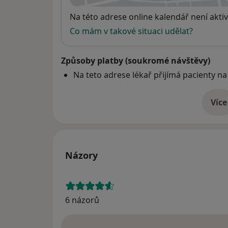
Dostupnost
Na této adrese online kalendář není aktiv
Co mám v takové situaci udělat?
Způsoby platby (soukromé návštěvy)
Na teto adrese lékař přijímá pacienty na
Více
o 
Názory
6 názorů