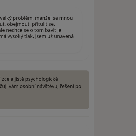
 velký problém, manžel se mnou
t, obejmout, přitulit se,
ale nechce se o tom bavit je
a má vysoký tlak, jsem už unavená
í zcela jistě psychologické
čuji vám osobní návštěvu, řešení po