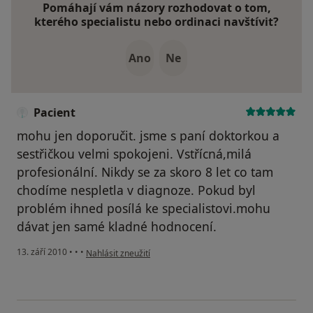
Pomáhají vám názory rozhodovat o tom,
kterého specialistu nebo ordinaci navštívit?
Ano
Ne
Pacient
mohu jen doporučit. jsme s paní doktorkou a
sestřičkou velmi spokojeni. Vstřícná,milá
profesionální. Nikdy se za skoro 8 let co tam
chodíme nespletla v diagnoze. Pokud byl
problém ihned posílá ke specialistovi.mohu
dávat jen samé kladné hodnocení.
podle názoru uživatele Pacient
13. září 2010
•
•
•
Nahlásit zneužití