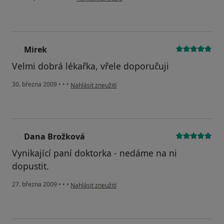
Mirek
M
Velmi dobrá lékařka, vřele doporučuji
podle názoru uživatele Mirek
30. března 2009
•
•
•
Nahlásit zneužití
Dana Brožková
D
Vynikající paní doktorka - nedáme na ni
dopustit.
podle názoru uživatele Dana Brožková
27. března 2009
•
•
•
Nahlásit zneužití