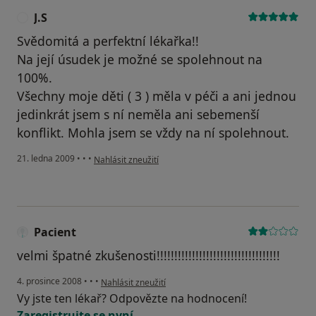
J.S
J
Svědomitá a perfektní lékařka!!
Na její úsudek je možné se spolehnout na
100%.
Všechny moje děti ( 3 ) měla v péči a ani jednou
jedinkrát jsem s ní neměla ani sebemenší
konflikt. Mohla jsem se vždy na ní spolehnout.
podle názoru uživatele J.S
21. ledna 2009
•
•
•
Nahlásit zneužití
Pacient
velmi špatné zkušenosti!!!!!!!!!!!!!!!!!!!!!!!!!!!!!!!!!!!
podle názoru uživatele Pacient
4. prosince 2008
•
•
•
Nahlásit zneužití
Vy jste ten lékař? Odpovězte na hodnocení!
Zaregistrujte se nyní