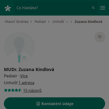
Hla
Co hledáte?
Hlavní Stránka
Pediatr
Unhošť
Zuzana Kindlová
Změna města
MUDr.
Zuzana Kindlová
o specializacích
Pediatr
·
Více
Unhošť
1 adresa
15 názorů
Kontaktní údaje