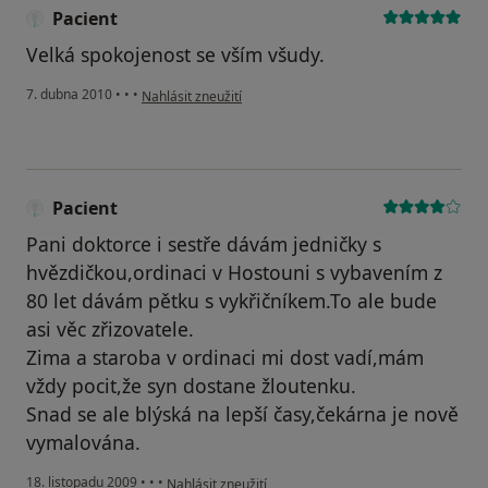
Pacient
Velká spokojenost se vším všudy.
podle názoru uživatele Pacient
7. dubna 2010
•
•
•
Nahlásit zneužití
Pacient
Pani doktorce i sestře dávám jedničky s
hvězdičkou,ordinaci v Hostouni s vybavením z
80 let dávám pětku s vykřičníkem.To ale bude
asi věc zřizovatele.
Zima a staroba v ordinaci mi dost vadí,mám
vždy pocit,že syn dostane žloutenku.
Snad se ale blýská na lepší časy,čekárna je nově
vymalována.
podle názoru uživatele Pacient
18. listopadu 2009
•
•
•
Nahlásit zneužití