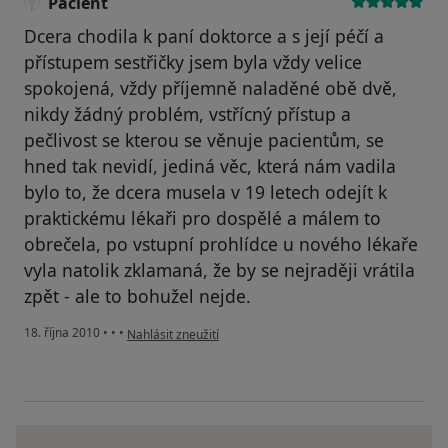
Pacient
Dcera chodila k paní doktorce a s její péčí a
přístupem sestřičky jsem byla vždy velice
spokojená, vždy příjemně naladěné obě dvě,
nikdy žádný problém, vstřícný přístup a
pečlivost se kterou se věnuje pacientům, se
hned tak nevidí, jediná věc, která nám vadila
bylo to, že dcera musela v 19 letech odejít k
praktickému lékaři pro dospělé a málem to
obrečela, po vstupní prohlídce u nového lékaře
vyla natolik zklamaná, že by se nejraději vrátila
zpět - ale to bohužel nejde.
podle názoru uživatele Pacient
18. října 2010
•
•
•
Nahlásit zneužití