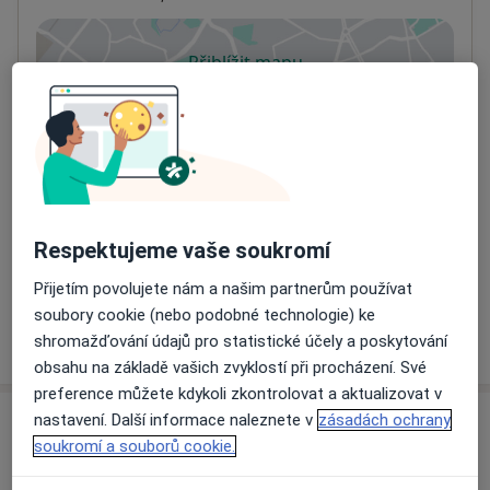
Přiblížit mapu
se otevře v nové záložce
Dostupnost
Na této adrese online kalendář není aktivní
Co mám v takové situaci udělat?
Způsoby platby (soukromé návštěvy)
Respektujeme vaše soukromí
Na teto adrese lékař přijímá pacienty na pojišťovnu
Detaily
Přijetím povolujete nám a našim partnerům používat
soubory cookie (nebo podobné technologie) ke
Více
shromažďování údajů pro statistické účely a poskytování
o adrese
obsahu na základě vašich zvyklostí při procházení. Své
preference můžete kdykoli zkontrolovat a aktualizovat v
nastavení. Další informace naleznete v
zásadách ochrany
Názory
soukromí a souborů cookie.
Přidejte svůj názor