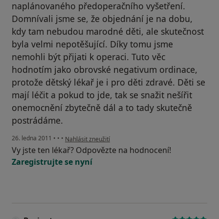
naplánovaného předoperačního vyšetření.
Domnívali jsme se, že objednání je na dobu,
kdy tam nebudou marodné děti, ale skutečnost
byla velmi nepotěšující. Díky tomu jsme
nemohli být přijati k operaci. Tuto věc
hodnotím jako obrovské negativum ordinace,
protože dětský lékař je i pro děti zdravé. Děti se
mají léčit a pokud to jde, tak se snažit nešířit
onemocnění zbytečně dál a to tady skutečně
postrádáme.
podle názoru uživatele Pacient
26. ledna 2011
•
•
•
Nahlásit zneužití
Vy jste ten lékař? Odpovězte na hodnocení!
Zaregistrujte se nyní