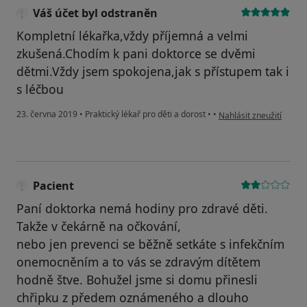
Váš účet byl odstraněn
Kompletní lékařka,vždy příjemná a velmi
zkušená.Chodím k pani doktorce se dvěmi
dětmi.Vždy jsem spokojena,jak s přístupem tak i
s léčbou
podle názoru uživatele
23. června 2019
•
Praktický lékař pro děti a dorost
•
•
Nahlásit zneužití
Pacient
Paní doktorka nemá hodiny pro zdravé děti.
Takže v čekárně na očkování,
nebo jen prevenci se běžně setkáte s infekčním
onemocněním a to vás se zdravým dítětem
hodně štve. Bohužel jsme si domu přinesli
chřipku z předem oznámeného a dlouho