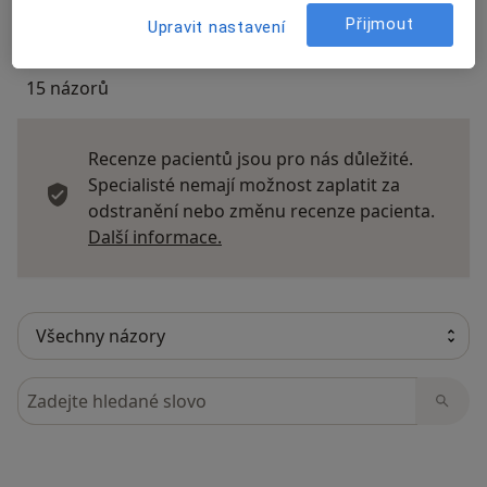
Přijmout
Upravit nastavení
15 názorů
Recenze pacientů jsou pro nás důležité.
Specialisté nemají možnost zaplatit za
odstranění nebo změnu recenze pacienta.
Další informace o názorech
Další informace.
Hledejte v názorech