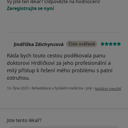
Vy jste ten lékař? Odpovězte na hodnocení!
Zaregistrujte se nyní
Jindřiška Zdichyncová
Číslo ověřené
J
Ráda bych touto cestou poděkovala panu
doktorovi Hrdličkovi za jeho profesionální a
milý přístup k řešení mého problému s patní
ostruhou.
podle názoru uživate
16. října 2023
•
Rehabilitace a fyzikální medicína
•
Jiný
•
Nahlásit zneužití
Jste tento lékař?