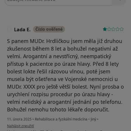
Lada E.
Číslo ověřené
L
S panem MUDr. Hrdličkou jsem měla již druhou
zkušenost během 8 let a bohužel negativní až
velmi. Arogantní a nevstřícný, neempatický
přístup k pacientce po úraze hlavy. Před 8 lety
bolest lokte řešil rázovou vlnou, poté jsem
musela být ošetřena ve Vojenské nemocnici u
MUDr. XXXX pro ještě větší bolest. Nyní prosba o
urychlení rozpisu procedur po úrazu hlavy -
velmi nelidský a arogantní jednání po telefonu.
Bohužel nemohu tohoto lékaře doporučit.
11. února 2025
•
Rehabilitace a fyzikální medicína
•
Jiný
•
podle názoru uživatele Lada E.
Nahlásit zneužití