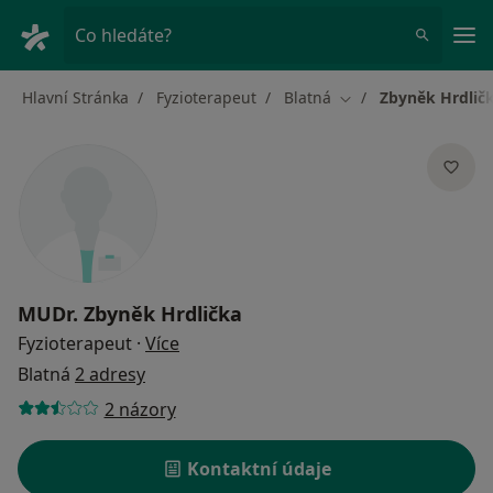
Hla
Co hledáte?
Hlavní Stránka
Fyzioterapeut
Blatná
Zbyněk Hrdlič
Změna města
MUDr.
Zbyněk Hrdlička
o specializacích
Fyzioterapeut
·
Více
Blatná
2 adresy
2 názory
Kontaktní údaje