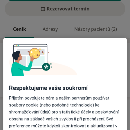
Rezervovat termín
Ceník
Adresy
Názory pacientů (2)
Ceník
Informace o službách a cenách nejsou k dispozici
Tento specialista ještě nepřidával žádné informace o
svých službách.
Respektujeme vaše soukromí
Přijetím povolujete nám a našim partnerům používat
soubory cookie (nebo podobné technologie) ke
Adresy (2)
shromažďování údajů pro statistické účely a poskytování
obsahu na základě vašich zvyklostí při procházení. Své
Adresa 1
Adresa 2
preference můžete kdykoli zkontrolovat a aktualizovat v