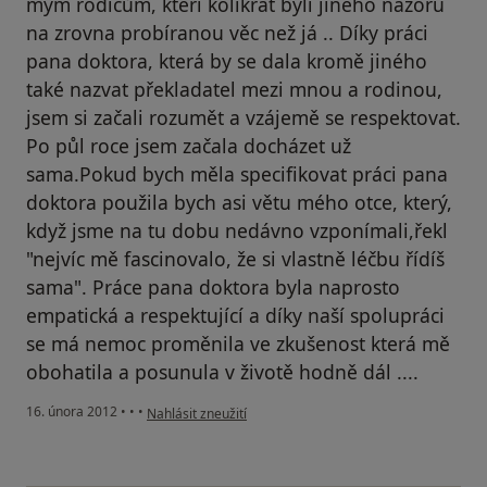
mým rodičům, kteří kolikrát byli jiného názoru
na zrovna probíranou věc než já .. Díky práci
pana doktora, která by se dala kromě jiného
také nazvat překladatel mezi mnou a rodinou,
jsem si začali rozumět a vzájemě se respektovat.
Po půl roce jsem začala docházet už
sama.Pokud bych měla specifikovat práci pana
doktora použila bych asi větu mého otce, který,
když jsme na tu dobu nedávno vzponímali,řekl
"nejvíc mě fascinovalo, že si vlastně léčbu řídíš
sama". Práce pana doktora byla naprosto
empatická a respektující a díky naší spolupráci
se má nemoc proměnila ve zkušenost která mě
obohatila a posunula v životě hodně dál ....
podle názoru uživatele Váš účet byl odstraněn
16. února 2012
•
•
•
Nahlásit zneužití