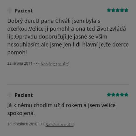
Pacient
Dobrý den.U pana Chváli jsem byla s
dcerkou.Velice ji pomohl a ona ted život zvládá
líp.Opravdu doporučuji.Je jasné se vším
nesouhlasím,ale jsme jen lidi hlavní je,že dcerce
pomohl
podle názoru uživatele Pacient
23. srpna 2011
•
•
•
Nahlásit zneužití
Pacient
Já k němu chodím už 4 rokem a jsem velice
spokojená.
podle názoru uživatele Pacient
16. prosince 2010
•
•
•
Nahlásit zneužití