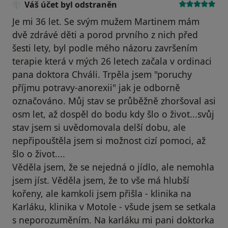
Váš účet byl odstraněn
Je mi 36 let. Se svým mužem Martinem mám
dvě zdrávé děti a porod prvního z nich před
šesti lety, byl podle mého názoru završením
terapie která v mých 26 letech začala v ordinaci
pana doktora Chváli. Trpěla jsem "poruchy
příjmu potravy-anorexii" jak je odborně
označováno. Můj stav se průběžně zhoršoval asi
osm let, až dospěl do bodu kdy šlo o život...svůj
stav jsem si uvědomovala delší dobu, ale
nepřipouštěla jsem si možnost cizí pomoci, až
šlo o život....
Věděla jsem, že se nejedná o jídlo, ale nemohla
jsem jíst. Věděla jsem, že to vše má hlubší
kořeny, ale kamkoli jsem přišla - klinika na
Karláku, klinika v Motole - všude jsem se setkala
s neporozuměním. Na karláku mi pani doktorka