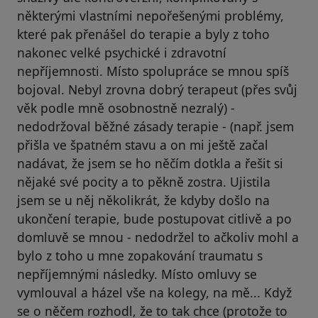
některými vlastními nepořešenými problémy,
které pak přenášel do terapie a byly z toho
nakonec velké psychické i zdravotní
nepříjemnosti. Místo spolupráce se mnou spíš
bojoval. Nebyl zrovna dobrý terapeut (přes svůj
věk podle mně osobnostně nezralý) -
nedodržoval běžné zásady terapie - (např. jsem
přišla ve špatném stavu a on mi ještě začal
nadávat, že jsem se ho něčím dotkla a řešit si
nějaké své pocity a to pěkně zostra. Ujistila
jsem se u něj několikrát, že kdyby došlo na
ukončení terapie, bude postupovat citlivě a po
domluvě se mnou - nedodržel to ačkoliv mohl a
bylo z toho u mne zopakování traumatu s
nepříjemnými následky. Místo omluvy se
vymlouval a házel vše na kolegy, na mě... Když
se o něčem rozhodl, že to tak chce (protože to