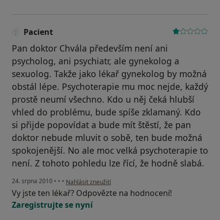
Pacient
Pan doktor Chvála především není ani
psycholog, ani psychiatr, ale gynekolog a
sexuolog. Takže jako lékař gynekolog by možná
obstál lépe. Psychoterapie mu moc nejde, každý
prostě neumí všechno. Kdo u něj čeká hlubší
vhled do problému, bude spíše zklamaný. Kdo
si přijde popovídat a bude mít štěstí, že pan
doktor nebude mluvit o sobě, ten bude možná
spokojenější. No ale moc velká psychoterapie to
není. Z tohoto pohledu lze řící, že hodně slabá.
podle názoru uživatele Pacient
24. srpna 2010
•
•
•
Nahlásit zneužití
Vy jste ten lékař? Odpovězte na hodnocení!
Zaregistrujte se nyní