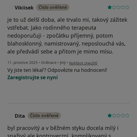
Vikiisek
Číslo ověřené
V
je to už delší doba, ale trvalo mi, takový zážitek
vstřebat. Jako rodinného terapeuta
nedoporučuji - zpočátku příjemný, potom
blahosklonný, namistrovaný, neposlouchá vás,
ale předvádí sebe a přitom je mimo mísu.
podle názoru uživatele Vikiisek
11. prosince 2025
•
Ordinace
•
Jiný
•
Nahlásit zneužití
Vy jste ten lékař? Odpovězte na hodnocení!
Zaregistrujte se nyní
Dita
Číslo ověřené
D
byl pracovitý a v běžném styku docela milý i
snaživý ale kontroverzní, komplikovaný s