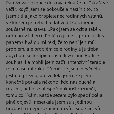
Papežová dokonce doslova řekla že mi "straší ve
věži", když jsem se pokoušela nastínit to, co
jsem cítila jako propletenec rodinných vztahů,
ve kterém je třeba hledat vodítko k mému
současnému stavu....Pak jsem se ocitla také v
ordinaci v Liberci. Po té co jsme si promluvili s
panem Chválou mi řekl, že to není jen můj
problém, ale problém celé rodiny a je třeba
abychom se terapie učastnili všichni. Rodiče
souhlasili a mohli jsem začít. Intenzivní terapie
trvala asi pul roku. Tři měsíce jsem nevěděla
jestli to přežiju, ale věděla jsem, že jsem
konečně potkala někoho, kdo naslouchá a
rozumí, nebo se alespoň pokouší rozumět,
tomu co říkám. Každé sezení bylo specifické a
plné objevů, nesetkala jsem se s jedinou
hrubostí či neporozuměním vůči sobě ani vůči