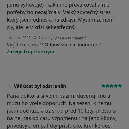
jemu vyhovuje) - tak mně převálcoval a mé
potřeby ho nezajímaly. Velký zbytečný stres,
který jsem odnesla na zdraví. Myslím že není
zlý, ale je v krizi sebestředný.
podle názoru uživatele Dita
14. ledna 2025
•
Ordinace
•
Jiný
•
Nahlásit zneužití
Vy jste ten lékař? Odpovězte na hodnocení!
Zaregistrujte se nyní
Váš účet byl odstraněn
Pana doktora si velmi vazim, duveruji mu a
muzu ho vrele doporucit. Na sezeni k nemu
jsem dochazela uz snad pred 10 lety, presto si
na nej cas od casu vzpomenu ; na jeho klidny,
privetivy a empaticky pristup ke krehke dusi