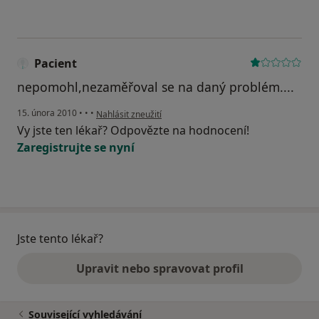
Pacient
nepomohl,nezaměřoval se na daný problém....
podle názoru uživatele Pacient
15. února 2010
•
•
•
Nahlásit zneužití
Vy jste ten lékař? Odpovězte na hodnocení!
Zaregistrujte se nyní
Jste tento lékař?
Upravit nebo spravovat profil
Související vyhledávání