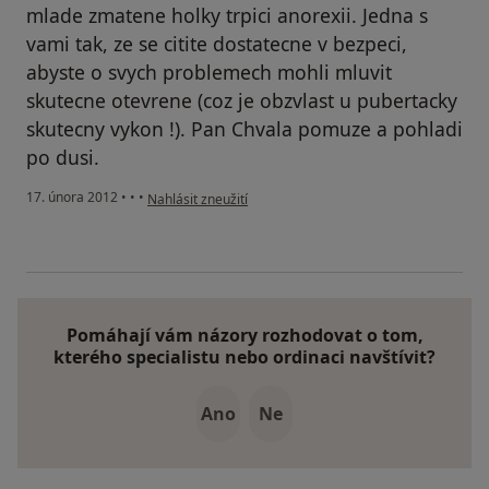
mlade zmatene holky trpici anorexii. Jedna s
vami tak, ze se citite dostatecne v bezpeci,
abyste o svych problemech mohli mluvit
skutecne otevrene (coz je obzvlast u pubertacky
skutecny vykon !). Pan Chvala pomuze a pohladi
po dusi.
podle názoru uživatele Váš účet byl odstraněn
17. února 2012
•
•
•
Nahlásit zneužití
Pomáhají vám názory rozhodovat o tom,
kterého specialistu nebo ordinaci navštívit?
Ano
Ne