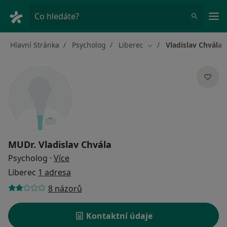
Hla
Co hledáte?
Hlavní Stránka
Psycholog
Liberec
Vladislav Chvála
Změna města
MUDr.
Vladislav Chvála
o specializacích
Psycholog
·
Více
Liberec
1 adresa
8 názorů
Kontaktní údaje