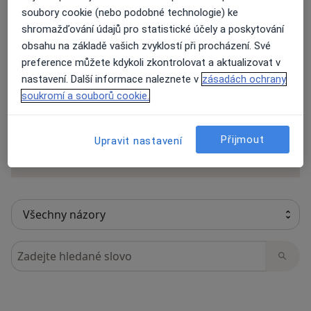
soubory cookie (nebo podobné technologie) ke
shromažďování údajů pro statistické účely a poskytování
obsahu na základě vašich zvyklostí při procházení. Své
8 názorů
preference můžete kdykoli zkontrolovat a aktualizovat v
nastavení. Další informace naleznete v
zásadách ochrany
soukromí a souborů cookie.
Recenze pacientů jsou pro nás důležité.
Specialisté nemají možnost zaplatit za
odstranění nebo změnu recenze pacienta.
Přijmout
Upravit nastavení
Další informace o názorech
Další informace.
Hledejte v názorech