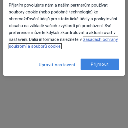
Přijetím povolujete nám a našim partnerům používat
soubory cookie (nebo podobné technologie) ke
shromažďování údajů pro statistické účely a poskytování
Průměrné hodnocení na Apple a Play Store 4.5
PhDr. Mgr. Milena Blažková
obsahu na základě vašich zvyklostí při procházení. Své
·
Více
Psycholog, Psychoterapeut
preference můžete kdykoli zkontrolovat a aktualizovat v
37 názorů
nastavení. Další informace naleznete v
zásadách ochrany
soukromí a souborů cookie.
Adresa
Online
Přijmout
Upravit nastavení
Liberec
•
Mapa
PhDr.Mgr. Milena Blažková - online
Psychoterapie
1 500 Kč
Tento specialista nenabízí online rezervaci termínu na této adrese.
Rezervovat termín