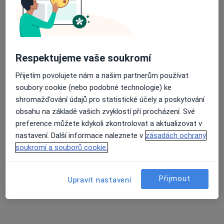
Průměrné hodnocení na Apple a Play Store 4.5
PhDr. Mgr. Milena Blažková
·
Více
Psycholog, Psychoterapeut
Respektujeme vaše soukromí
37 názorů
Přijetím povolujete nám a našim partnerům používat
Adresa
Online
soubory cookie (nebo podobné technologie) ke
shromažďování údajů pro statistické účely a poskytování
obsahu na základě vašich zvyklostí při procházení. Své
Liberec
•
Mapa
preference můžete kdykoli zkontrolovat a aktualizovat v
PhDr.Mgr. Milena Blažková - online
nastavení. Další informace naleznete v
zásadách ochrany
Psychoterapie
1 500 Kč
soukromí a souborů cookie.
Tento specialista nenabízí online rezervaci termínu na této adrese.
Přijmout
Upravit nastavení
Rezervovat termín