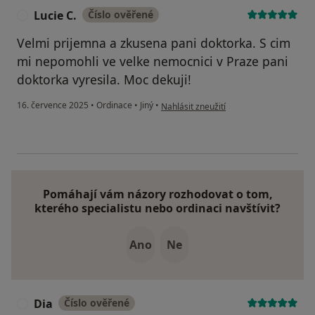
Lucie C.
Číslo ověřené
L
Velmi prijemna a zkusena pani doktorka. S cim
mi nepomohli ve velke nemocnici v Praze pani
doktorka vyresila. Moc dekuji!
podle názoru uživatele Lucie C.
16. července 2025
•
Ordinace
•
Jiný
•
Nahlásit zneužití
Pomáhají vám názory rozhodovat o tom,
kterého specialistu nebo ordinaci navštívit?
Ano
Ne
Dia
Číslo ověřené
D