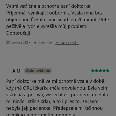
Velmi vstřícná a ochotná paní doktorka.
Příjemná, vynikající odborník. Vzala mne bez
objednání. Čekala jsme snad jen 20 minut. Poté
pečlivě a rychle vyřešila můj problém.
Doporučuji
podle názoru uživatele JV
23. února 2022
•
jiné místo
•
Jiný
•
Nahlásit zneužití
A.M.
Číslo ověřené
A
Paní doktorka mě velmi ochotně vzala v době,
kdy má ORL lékařka měla dovolenou. Byla velmi
vstřícná a pečlivá, vyslechla si problém, udělala
mi navíc i stěr z krku, a to i přes to, že jsem
nebyla její pacientka. Předepsala mi účinnou
medikaci a moc mi tím pomohla.