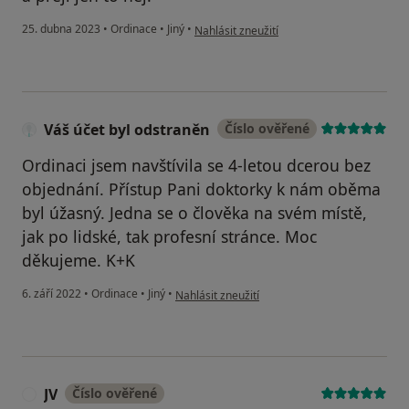
podle názoru uživatele Radka Tomková
25. dubna 2023
•
Ordinace
•
Jiný
•
Nahlásit zneužití
Váš účet byl odstraněn
Číslo ověřené
Ordinaci jsem navštívila se 4-letou dcerou bez
objednání. Přístup Pani doktorky k nám oběma
byl úžasný. Jedna se o člověka na svém místě,
jak po lidské, tak profesní stránce. Moc
děkujeme. K+K
podle názoru uživatele Váš účet byl odstraněn
6. září 2022
•
Ordinace
•
Jiný
•
Nahlásit zneužití
JV
Číslo ověřené
J