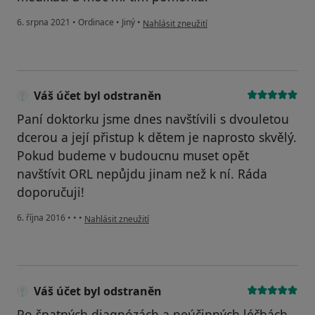
podle názoru uživatele A.M.
6. srpna 2021
•
Ordinace
•
Jiný
•
Nahlásit zneužití
Váš účet byl odstraněn
Paní doktorku jsme dnes navštívili s dvouletou
dcerou a její přistup k dětem je naprosto skvělý.
Pokud budeme v budoucnu muset opět
navštívit ORL nepůjdu jinam než k ní. Ráda
doporučuji!
podle názoru uživatele Váš účet byl odstraněn
6. října 2016
•
•
•
Nahlásit zneužití
Váš účet byl odstraněn
Po špatných diagnózách a neúčinných léčbách