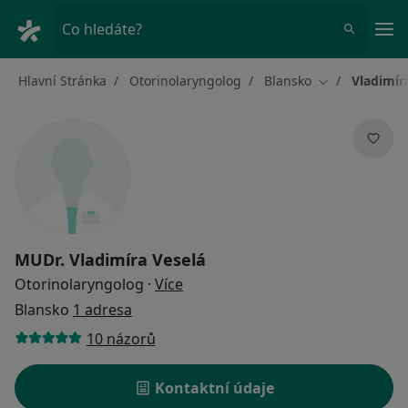
Hla
Co hledáte?
Hlavní Stránka
Otorinolaryngolog
Blansko
Vladimír
Změna města
MUDr.
Vladimíra Veselá
o specializacích
Otorinolaryngolog
·
Více
Blansko
1 adresa
10 názorů
Kontaktní údaje