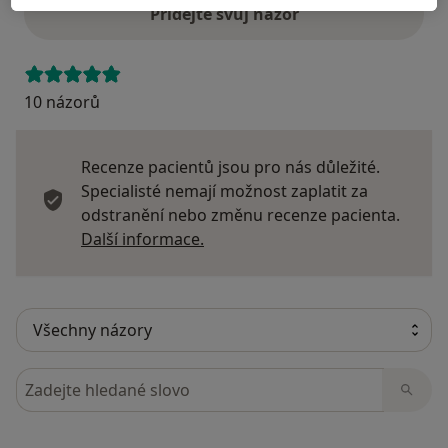
Přidejte svůj názor
10 názorů
Recenze pacientů jsou pro nás důležité.
Specialisté nemají možnost zaplatit za
odstranění nebo změnu recenze pacienta.
Další informace o názorech
Další informace.
Hledejte v názorech