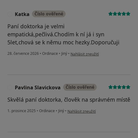
Katka
Číslo ověřené
K
Paní doktorka je velmi
empatická,pečlivá.Chodím k ní já i syn
5let,chová se k němu moc hezky.Doporučuji
podle názoru uživatele Katka
28. července 2026
•
Ordinace
•
Jiný
•
Nahlásit zneužití
Pavlina Slavickova
Číslo ověřené
P
Skvělá paní doktorka, člověk na správném místě
podle názoru uživatele Pavlina Slavickova
1. prosince 2025
•
Ordinace
•
Jiný
•
Nahlásit zneužití