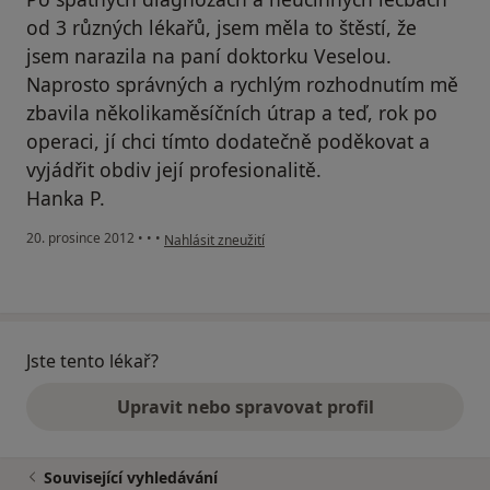
od 3 různých lékařů, jsem měla to štěstí, že
jsem narazila na paní doktorku Veselou.
Naprosto správných a rychlým rozhodnutím mě
zbavila několikaměsíčních útrap a teď, rok po
operaci, jí chci tímto dodatečně poděkovat a
vyjádřit obdiv její profesionalitě.
Hanka P.
podle názoru uživatele Váš účet byl odstraněn
20. prosince 2012
•
•
•
Nahlásit zneužití
Jste tento lékař?
Upravit nebo spravovat profil
Související vyhledávání