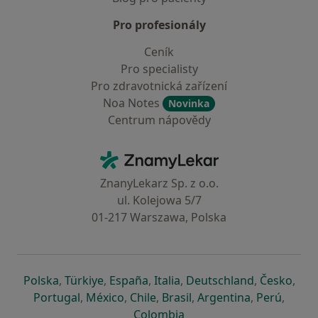
Pro profesionály
Ceník
Pro specialisty
Pro zdravotnická zařízení
Noa Notes
Novinka
Centrum nápovědy
Kontakt
ZnamyLekar - Hlavní stránka
ZnanyLekarz Sp. z o.o.
ul. Kolejowa 5/7
01-217 Warszawa, Polska
se otevře v nové záložce
se otevře v nové záložce
se otevře v nové záložce
se otevře v nové záložce
se otevře v 
se o
Polska
,
Türkiye
,
España
,
Italia
,
Deutschland
,
Česko
,
se otevře v nové záložce
se otevře v nové záložce
se otevře v nové záložce
se otevře v nové záložc
se otevře v 
se ote
Portugal
,
México
,
Chile
,
Brasil
,
Argentina
,
Perú
,
se otevře v nové záložce
Colombia