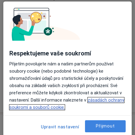
Blansko
Přiblížit mapu
se otevře v nové záložce
Dostupnost
Na této adrese online kalendář není aktivní
Co mám v takové situaci udělat?
Respektujeme vaše soukromí
Přijetím povolujete nám a našim partnerům používat
Způsoby platby (soukromé návštěvy)
soubory cookie (nebo podobné technologie) ke
Na teto adrese lékař přijímá pacienty na pojišťovnu
shromažďování údajů pro statistické účely a poskytování
Detaily
obsahu na základě vašich zvyklostí při procházení. Své
preference můžete kdykoli zkontrolovat a aktualizovat v
Více
nastavení. Další informace naleznete v
zásadách ochrany
o adrese
soukromí a souborů cookie.
Názory
Přijmout
Upravit nastavení