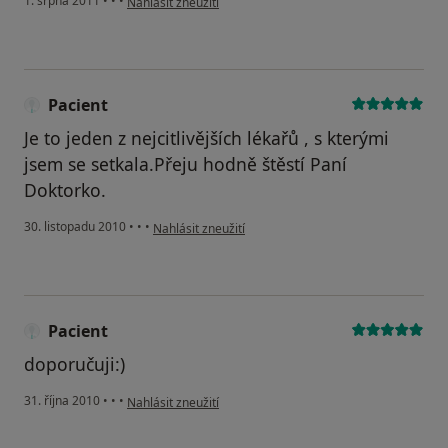
1. srpna 2011
•
•
•
Nahlásit zneužití
Pacient
Je to jeden z nejcitlivějších lékařů , s kterými
jsem se setkala.Přeju hodně štěstí Paní
Doktorko.
podle názoru uživatele Pacient
30. listopadu 2010
•
•
•
Nahlásit zneužití
Pacient
doporučuji:)
podle názoru uživatele Pacient
31. října 2010
•
•
•
Nahlásit zneužití