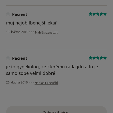
Pacient
muj nejoblíbenejší lékař
podle názoru uživatele Pacient
13. května 2010
•
•
•
Nahlásit zneužití
Pacient
je to gynekolog, ke kterému rada jdu a to je
samo sobe velmi dobré
podle názoru uživatele Pacient
26. dubna 2010
•
•
•
Nahlásit zneužití
Zobrazit více