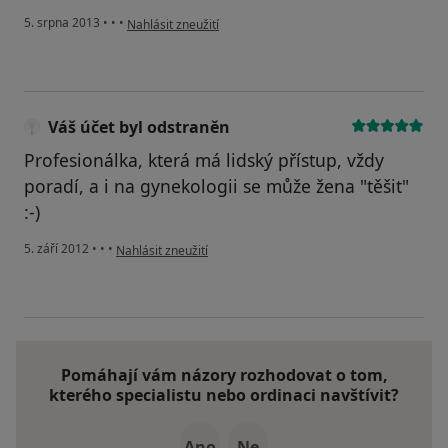
podle názoru uživatele Váš účet byl odstraněn
5. srpna 2013
•
•
•
Nahlásit zneužití
Váš účet byl odstraněn
Profesionálka, která má lidský přístup, vždy
poradí, a i na gynekologii se může žena "těšit"
:-)
podle názoru uživatele Váš účet byl odstraněn
5. září 2012
•
•
•
Nahlásit zneužití
Pomáhají vám názory rozhodovat o tom,
kterého specialistu nebo ordinaci navštívit?
Ano
Ne