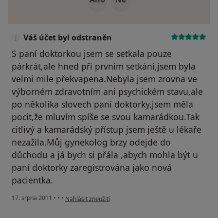
Váš účet byl odstraněn
S paní doktorkou jsem se setkala pouze
párkrát,ale hned při prvním setkání,jsem byla
velmi mile překvapena.Nebyla jsem zrovna ve
výborném zdravotním ani psychickém stavu,ale
po několika slovech paní doktorky,jsem měla
pocit,že mluvím spíše se svou kamarádkou.Tak
citlivý a kamarádský přístup jsem ještě u lékaře
nezažila.Můj gynekolog brzy odejde do
důchodu a já bych si přála ,abych mohla být u
paní doktorky zaregistrována jako nová
pacientka.
podle názoru uživatele Váš účet byl odstraněn
17. srpna 2011
•
•
•
Nahlásit zneužití