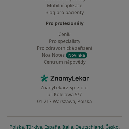
Mobilní aplikace
Blog pro pacienty
Pro profesionály
Ceník
Pro specialisty
Pro zdravotnická zařízení
Noa Notes
Novinka
Centrum nápovědy
Kontakt
ZnamyLekar - Hlavní stránka
ZnanyLekarz Sp. z o.o.
ul. Kolejowa 5/7
01-217 Warszawa, Polska
se otevře v nové záložce
se otevře v nové záložce
se otevře v nové záložce
se otevře v nové záložce
se otevře v 
se o
Polska
,
Türkiye
,
España
,
Italia
,
Deutschland
,
Česko
,