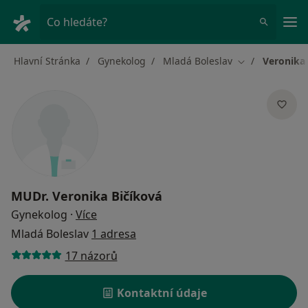
Hla
Co hledáte?
Hlavní Stránka
Gynekolog
Mladá Boleslav
Veronika 
Změna města
MUDr.
Veronika Bičíková
o specializacích
Gynekolog
·
Více
Mladá Boleslav
1 adresa
17 názorů
Kontaktní údaje