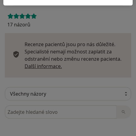
17 názorů
Recenze pacientů jsou pro nás důležité.
Specialisté nemají možnost zaplatit za
odstranění nebo změnu recenze pacienta.
Další informace o názorech
Další informace.
Hledejte v názorech