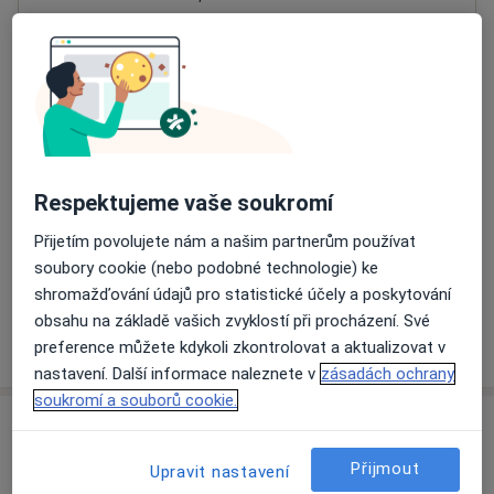
Přiblížit mapu
se otevře v nové záložce
Dostupnost
Na této adrese online kalendář není aktivní
Co mám v takové situaci udělat?
Respektujeme vaše soukromí
Způsoby platby (soukromé návštěvy)
Přijetím povolujete nám a našim partnerům používat
Na teto adrese lékař přijímá pacienty na pojišťovnu
soubory cookie (nebo podobné technologie) ke
Detaily
shromažďování údajů pro statistické účely a poskytování
obsahu na základě vašich zvyklostí při procházení. Své
Více
preference můžete kdykoli zkontrolovat a aktualizovat v
o adrese
nastavení. Další informace naleznete v
zásadách ochrany
soukromí a souborů cookie.
Názory
Přijmout
Upravit nastavení
Přidejte svůj názor