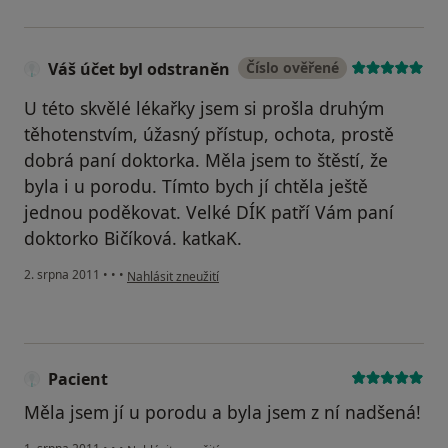
Váš účet byl odstraněn
Číslo ověřené
U této skvělé lékařky jsem si prošla druhým
těhotenstvím, úžasný přístup, ochota, prostě
dobrá paní doktorka. Měla jsem to štěstí, že
byla i u porodu. Tímto bych jí chtěla ještě
jednou poděkovat. Velké DÍK patří Vám paní
doktorko Bičíková. katkaK.
podle názoru uživatele Váš účet byl odstraněn
2. srpna 2011
•
•
•
Nahlásit zneužití
Pacient
Měla jsem jí u porodu a byla jsem z ní nadšená!
podle názoru uživatele Pacient