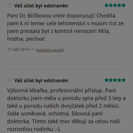
Váš účet byl odstraněn
Pani Dr. Bičíkovou vrele doporucuji! Chodila
jsem k ni temer cele tehotenstvi s musim rict ze
jsem prestala byt z kontrol nervozni! Mila,
hodna, pecliva!
podle názoru uživatele Váš účet byl odstraněn
17. září 2014
•
•
•
Nahlásit zneužití
Váš účet byl odstraněn
Výborná lékařka, profesionální přístup. Paní
doktorku jsem měla u porodu syna před 3 lety a
také u porodu našich dvojčátek před 2 měsíci.
Stále usměvavá, ochotná, šikovná paní
doktorka. Tímto také moc děkuji za celou naši
rozrostlou rodinku :-).