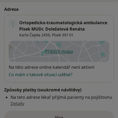
Adresa
Ortopedicko-traumatologická ambulance
Písek MUDr. Doležalová Renáta
Karla Čapka 2459,
Písek
397 01
Přiblížit mapu
se otevře v nové záložce
Dostupnost
Na této adrese online kalendář není aktivní
Co mám v takové situaci udělat?
Způsoby platby (soukromé návštěvy)
Na teto adrese lékař přijímá pacienty na pojišťovnu
Detaily
Více