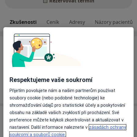
Rezervovat termín
Zkušenosti
Ceník
Adresy
Názory pacientů
Zkušenosti
Hlavní léčená onemocnění
Bolest ramene
Sportovní úrazy
Bolest kolene
a11y_sr_more
Bolesti kloubů
Onemocnění kloubů
+5
Respektujeme vaše soukromí
Více
Přijetím povolujete nám a našim partnerům používat
o zkušenostech
soubory cookie (nebo podobné technologie) ke
shromažďování údajů pro statistické účely a poskytování
obsahu na základě vašich zvyklostí při procházení. Své
Služby a ceník služeb
preference můžete kdykoli zkontrolovat a aktualizovat v
Aloplastika
nastavení. Další informace naleznete v
zásadách ochrany
Detaily
soukromí a souborů cookie.