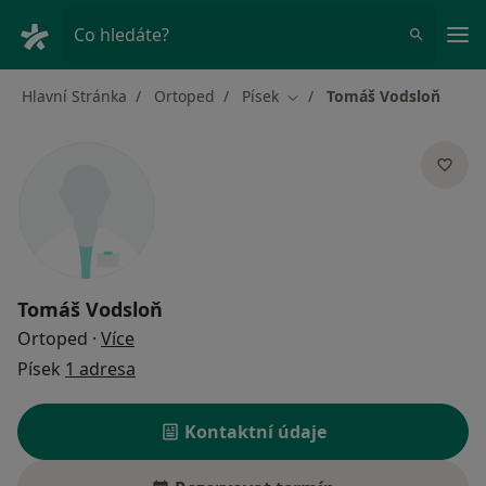
Hla
Co hledáte?
Hlavní Stránka
Ortoped
Písek
Tomáš Vodsloň
Změna města
Tomáš Vodsloň
o specializacích
Ortoped
·
Více
Písek
1 adresa
Kontaktní údaje