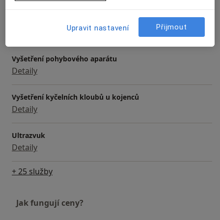
Operace syndromu karpálního tunelu
Přijmout
Upravit nastavení
Detaily
Vyšetření pohybového aparátu
Detaily
Vyšetření kyčelních kloubů u kojenců
Detaily
Ultrazvuk
Detaily
+ 25 služby
Jak fungují ceny?