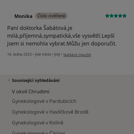
Monika
Číslo ověřené
M
Paní doktorka Šabátová,je
milá,příjemná,sympatická,vše vysvětlí.Lepší
jsem si nemohla vybrat.Můžu jen doporučit.
podle názoru uživatele Monika
16. ledna 2023
•
jiné místo
•
Jiný
•
Nahlásit zneužití
Související vyhledávání
V okolí Chrudimi
Gynekologové v Pardubicích
Gynekologové v Havlíčkově Brodě
Gynekologové v Kolíně
Gynekologové v Čáslavi