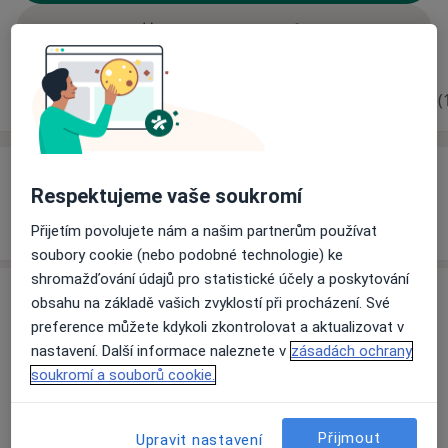
Rezervovat termín
Zkušenosti
Ceník
Adresy
Názory pacientů (
Zkušenosti
Respektujeme vaše soukromí
Odborník na:
Gynekologie a porodnictví
Přijetím povolujete nám a našim partnerům používat
soubory cookie (nebo podobné technologie) ke
shromažďování údajů pro statistické účely a poskytování
Ceník
obsahu na základě vašich zvyklostí při procházení. Své
preference můžete kdykoli zkontrolovat a aktualizovat v
Informace o službách a cenách nejsou k dispozici
nastavení. Další informace naleznete v
zásadách ochrany
Tento specialista ještě nepřidával žádné informace o
soukromí a souborů cookie.
svých službách.
Přijmout
Upravit nastavení