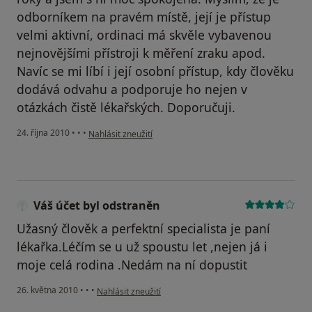
odborníkem na pravém místě, její je přístup
velmi aktivní, ordinaci má skvěle vybavenou
nejnovějšími přístroji k měření zraku apod.
Navíc se mi líbí i její osobní přístup, kdy člověku
dodává odvahu a podporuje ho nejen v
otázkách čistě lékařských. Doporučuji.
podle názoru uživatele Váš účet byl odstraněn
24. října 2010
•
•
•
Nahlásit zneužití
Váš účet byl odstraněn
Užasný člověk a perfektní specialista je paní
lékařka.Léčím se u už spoustu let ,nejen já i
moje celá rodina .Nedám na ní dopustit
podle názoru uživatele Váš účet byl odstraněn
26. května 2010
•
•
•
Nahlásit zneužití