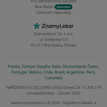
Pro zdravotnická zařízení
Noa Notes
Novinka
Centrum nápovědy
Kontakt
ZnamyLekar - Hlavní stránka
ZnanyLekarz Sp. z o.o.
ul. Kolejowa 5/7
01-217 Warszawa, Polska
se otevře v nové záložce
se otevře v nové záložce
se otevře v nové záložce
se otevře v nové záložce
se otevře v 
se o
Polska
,
Türkiye
,
España
,
Italia
,
Deutschland
,
Česko
,
se otevře v nové záložce
se otevře v nové záložce
se otevře v nové záložce
se otevře v nové záložc
se otevře v 
se ote
Portugal
,
México
,
Chile
,
Brasil
,
Argentina
,
Perú
,
se otevře v nové záložce
Colombia
NAŘÍZENÍ (EU) 2022/2065 (DSA) článek 24: 15.395.179
uživatelů/měsíc - Červen 2026
www.znamylekar.cz © 2026 - Najděte si lékaře a