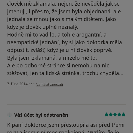
člověk mě zklamala, nejen, že nevěděla jak se
jmenuji, i přes to, že jsem byla objednaná, ale
jednala se mnou jako s malým dítětem. Jako
když je člověk úplně neznalý.
Hodně mi to vadilo, a tohle arogantní, a
neempatické jednání, by si jako doktorka měla
odpustit, zvlášť, když je u ní člověk poprvé.
Byla jsem zklamaná, a mrzelo mě to.
Ale po odborné stránce si nemohu na nic
stěžovat, jen ta lidská stránka, trochu chyběla...
podle názoru uživatele Váš účet byl odstraněn
7. října 2014
•
•
•
Nahlásit zneužití
Váš účet byl odstraněn
K paní doktorce jsem přestoupila asi před třemi
roky a jsem s ní moc spokojená. Myslím, že je