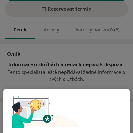
Rezervovat termín
Ceník
Adresy
Názory pacientů (6)
Ceník
Informace o službách a cenách nejsou k dispozici
Tento specialista ještě nepřidával žádné informace o
svých službách.
Adresa
MUDr. Šárová,s.r.o
K Letišti 385/II,
Klatovy
33901