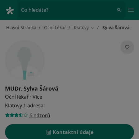
Hla
Co hledáte?
Hlavní Stránka
Oční Lékař
Klatovy
Sylva Šárová
Změna města
MUDr.
Sylva Šárová
o specializacích
Oční lékař
·
Více
Klatovy
1 adresa
6 názorů
Kontaktní údaje