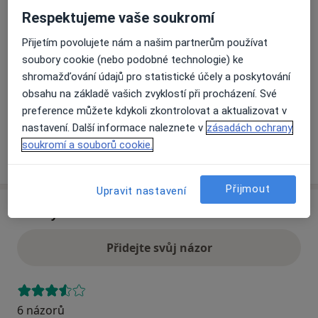
Respektujeme vaše soukromí
Přiblížit mapu
Přijetím povolujete nám a našim partnerům používat
se otevře v nové záložce
soubory cookie (nebo podobné technologie) ke
shromažďování údajů pro statistické účely a poskytování
Dostupnost
Na této adrese online kalendář není aktivní
obsahu na základě vašich zvyklostí při procházení. Své
Co mám v takové situaci udělat?
preference můžete kdykoli zkontrolovat a aktualizovat v
nastavení. Další informace naleznete v
zásadách ochrany
soukromí a souborů cookie.
Více
o adrese
Přijmout
Upravit nastavení
Názory
Přidejte svůj názor
6 názorů