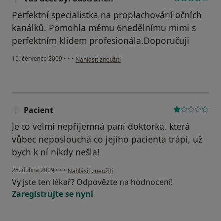
Perfektní specialistka na proplachování očních
kanálků. Pomohla mému 6nedělnímu mimi s
perfektním klidem profesionála.Doporučuji
podle názoru uživatele Váš účet byl odstraněn
15. července 2009
•
•
•
Nahlásit zneužití
Pacient
Je to velmi nepříjemná paní doktorka, která
vůbec neposlouchá co jejího pacienta trápí, už
bych k ní nikdy nešla!
podle názoru uživatele Pacient
28. dubna 2009
•
•
•
Nahlásit zneužití
Vy jste ten lékař? Odpovězte na hodnocení!
Zaregistrujte se nyní