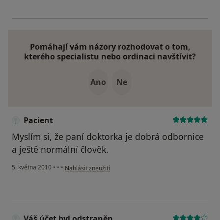
Pomáhají vám názory rozhodovat o tom,
kterého specialistu nebo ordinaci navštívit?
Ano
Ne
Pacient
Myslím si, že paní doktorka je dobrá odbornice
a ještě normální člověk.
podle názoru uživatele Pacient
5. května 2010
•
•
•
Nahlásit zneužití
Váš účet byl odstraněn