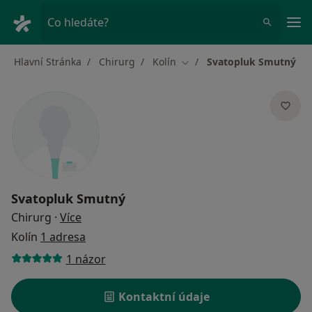
Hla
Co hledáte?
Hlavní Stránka
Chirurg
Kolín
Svatopluk Smutný
Změna města
Svatopluk Smutný
o specializacích
Chirurg
·
Více
Kolín
1 adresa
1 názor
Kontaktní údaje