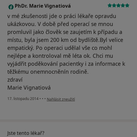
PhDr. Marie Vignatiová
P
v mé zkušenosti jde o práci lékaře opravdu
ukázkovou. V době před operací se mnou
promluvil jako člověk se zaujetím k případu a
místu, byla jsem 200 km od bydliště.Byl velice
empatický. Po operaci udělal vše co mohl
nejlépe a kontroloval mě léta ok. Chci mu
vyjádřit poděkování pacientky i za informace k
těžkému onemnocněnín rodině.
zdraví
Marie Vignatiová
podle názoru uživatele PhDr. Marie Vignatiová
17. listopadu 2014
•
•
•
Nahlásit zneužití
Jste tento lékař?