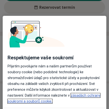
Rezervovat termín
Ceník
Adresy
Názory pacientů (1)
Ceník
Informace o službách a cenách nejsou k dispozici
Respektujeme vaše soukromí
Tento specialista ještě nepřidával žádné informace o
svých službách.
Přijetím povolujete nám a našim partnerům používat
soubory cookie (nebo podobné technologie) ke
shromažďování údajů pro statistické účely a poskytování
obsahu na základě vašich zvyklostí při procházení. Své
Adresa
preference můžete kdykoli zkontrolovat a aktualizovat v
nastavení. Další informace naleznete v
zásadách ochrany
soukromí a souborů cookie.
Oblastní nemocnice Kolín
Žižkova 146,
Kolín
280 00