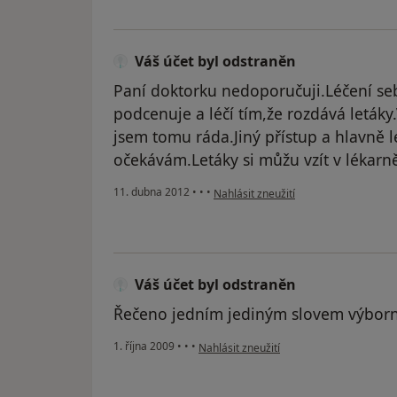
Váš účet byl odstraněn
Paní doktorku nedoporučuji.Léčení se
podcenuje a léčí tím,že rozdává letáky
jsem tomu ráda.Jiný přístup a hlavně l
očekávám.Letáky si můžu vzít v lékarn
podle názoru uživatele Váš účet byl 
11. dubna 2012
•
•
•
Nahlásit zneužití
Váš účet byl odstraněn
Řečeno jedním jediným slovem výborn
podle názoru uživatele Váš účet byl ods
1. října 2009
•
•
•
Nahlásit zneužití