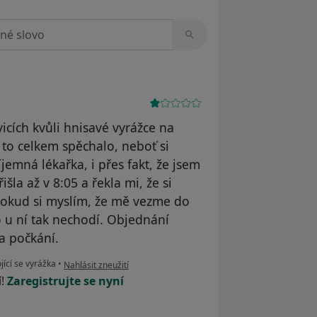
zorech
icích kvůli hnisavé vyrážce na
k to celkem spěchalo, neboť si
mná lékařka, i přes fakt, že jsem
šla až v 8:05 a řekla mi, že si
pokud si myslím, že mě vezme do
o u ní tak nechodí. Objednání
na počkání.
podle názoru uživatele Váš účet byl odstraněn
ící se vyrážka
•
Nahlásit zneužití
í!
Zaregistrujte se nyní