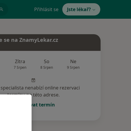
Přihlásit se
Jste lékař?
e se na ZnamyLekar.cz
Zítra
So
Ne
Po
Út
7 Srpen
8 Srpen
9 Srpen
10 Srpen
11 Srp
specialista nenabízí online rezervaci
termínu na této adrese.
Rezervovat termín