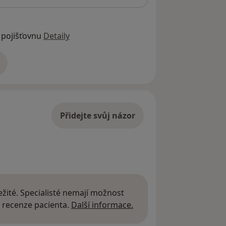
 pojišťovnu
Detaily
adrese
Přidejte svůj názor
žité. Specialisté nemají možnost
Další informace o názor
 recenze pacienta.
Další informace.