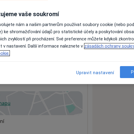
ujeme vaše soukromí
ách nejsou k dispozici
ovolujete nám a našim partnerům používat soubory cookie (nebo po
ádné informace o svých službách.
e) ke shromažďování údajů pro statistické účely a poskytování obs
ich zvyklostí při procházení. Své preference můžete kdykoli zkontro
t v nastavení. Další informace naleznete v
zásadách ochrany soukr
okie.
P
Upravit nastavení
 mapu
 otevře v nové záložce
ní