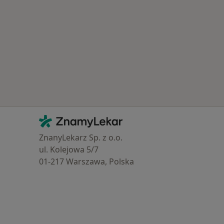
Kontakt
ZnamyLekar - Hlavní stránka
ZnanyLekarz Sp. z o.o.
ul. Kolejowa 5/7
01-217 Warszawa, Polska