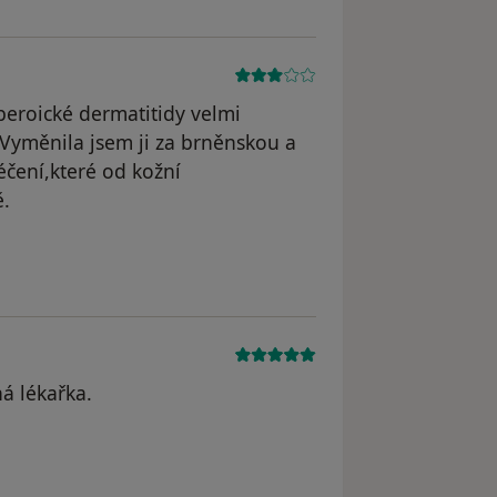
beroické dermatitidy velmi
.Vyměnila jsem ji za brněnskou a
éčení,které od kožní
ě.
odstraněn
á lékařka.
traněn