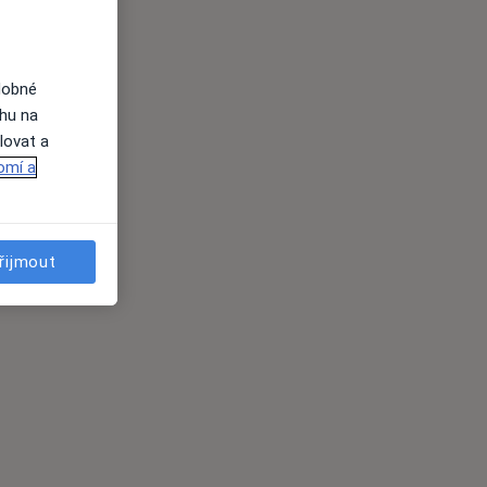
dobné
ahu na
lovat a
omí a
řijmout