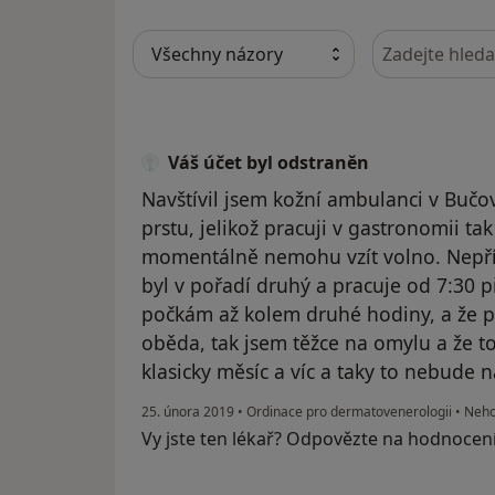
Hledejte v ná
Váš účet byl odstraněn
Navštívil jsem kožní ambulanci v Bučov
prstu, jelikož pracuji v gastronomii ta
momentálně nemohu vzít volno. Nepříje
byl v pořadí druhý a pracuje od 7:30 při
počkám až kolem druhé hodiny, a že 
oběda, tak jsem těžce na omylu a že t
klasicky měsíc a víc a taky to nebude 
25. února 2019
•
Ordinace pro dermatovenerologii
•
Nehoj
Vy jste ten lékař? Odpovězte na hodnocen