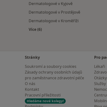
Dermatologové v Kyjově
Dermatologové v Prostějově
Dermatologové v Kroměříži
Více (6)
Více v kategorii: V okolí Bučovic
Stránky
Pro pa
Soukromí a soubory cookies
Lékaři
Zásady ochrany osobních údajů
Zdravot
pro zaměstnance zdravotní péče
Otázky
O nás
Služby
Kontakt
Nemoc
Pracovní příležitosti
Centr
Mobilní
Hledáme nové kolegy!
Podmínky
Blog p