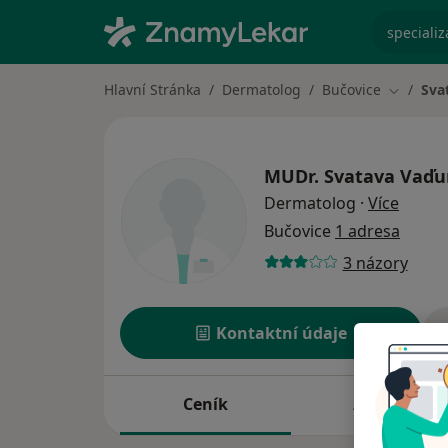
specializ
Hlavní Stránka
Dermatolog
Bučovice
Sva
Změna m
MUDr.
Svatava Vaďu
o spec
Dermatolog
·
Více
Bučovice
1 adresa
3 názory
Kontaktní údaje
Ceník
Adresy