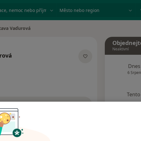
ace, nemoc nebo příjmení
Město nebo region
tava Vaďurová
ěsta
Objednejt
Neaktivní
rová
ializacích
Dnes
6 Srpen
Tento 
Rezervovat termín
Názory pacientů (3)