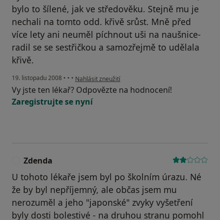
bylo to šílené, jak ve středověku. Stejně mu je
nechali na tomto odd. křivě srůst. Mně před
více lety ani neuměl píchnout uši na naušnice-
radil se se sestřičkou a samozřejmě to udělala
křivě.
podle názoru uživatele Lída
19. listopadu 2008
•
•
•
Nahlásit zneužití
Vy jste ten lékař? Odpovězte na hodnocení!
Zaregistrujte se nyní
Zdenda
Z
U tohoto lékaře jsem byl po školním úrazu. Né
že by byl nepříjemný, ale občas jsem mu
nerozuměl a jeho "japonské" zvyky vyšetření
byly dosti bolestivé - na druhou stranu pomohl