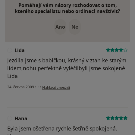
Pomáhají vám názory rozhodovat o tom,
kterého specialistu nebo ordinaci navštívit?
Ano
Ne
Lida
L
Jezdila jsme s babičkou, krásný v ztah ke starým
lidem,nohu perfektně vyléčilbyli jsme sokojené
Lida
podle názoru uživatele Lida
24. června 2009
•
•
•
Nahlásit zneužití
Hana
H
Byla jsem ošetřena rychle šetřně spokojená.