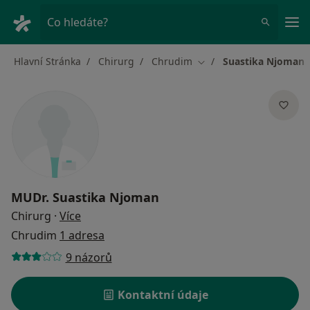
Hla
Co hledáte?
Hlavní Stránka
Chirurg
Chrudim
Suastika Njoman
Změna města
MUDr.
Suastika Njoman
o specializacích
Chirurg
·
Více
Chrudim
1 adresa
9 názorů
Kontaktní údaje