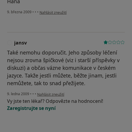
Hana
podle názoru uživatele Hana
9. března 2009
•
•
•
Nahlásit zneužití
jansv
J
Také nemohu doporučit. Jeho způsoby léčení
nejsou zrovna špičkové (viz i starší příspěvky v
diskuzi) a občas vázne komunikace v českém
jazyce. Takže jestli můžete, běžte jinam, jestli
nemůžete, tak to snad přežijete.
podle názoru uživatele jansv
9. ledna 2009
•
•
•
Nahlásit zneužití
Vy jste ten lékař? Odpovězte na hodnocení!
Zaregistrujte se nyní