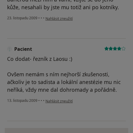
kůže, nesahali by jste mu totiž ani po kotníky.
podle názoru uživatele Pacient
23. listopadu 2009
•
•
•
Nahlásit zneužití
Pacient
Co dodat- řezník z Laosu :)
Ovšem nemám s ním nejhorší zkušenosti,
ačkoliv je to sadista a lokální anestézie mu nic
neříká, vždy mne dal dohromady a pořádně.
podle názoru uživatele Pacient
13. listopadu 2009
•
•
•
Nahlásit zneužití