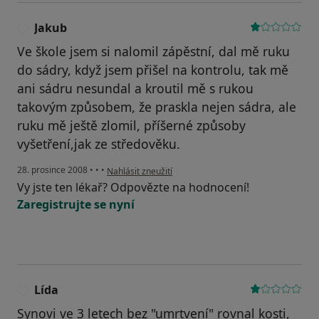
Jakub
J
Ve škole jsem si nalomil zápěstní, dal mě ruku
do sádry, když jsem přišel na kontrolu, tak mě
ani sádru nesundal a kroutil mě s rukou
takovým způsobem, že praskla nejen sádra, ale
ruku mě ještě zlomil, příšerné způsoby
vyšetření,jak ze středověku.
podle názoru uživatele Jakub
28. prosince 2008
•
•
•
Nahlásit zneužití
Vy jste ten lékař? Odpovězte na hodnocení!
Zaregistrujte se nyní
Lída
L
Synovi ve 3 letech bez "umrtvení" rovnal kosti,