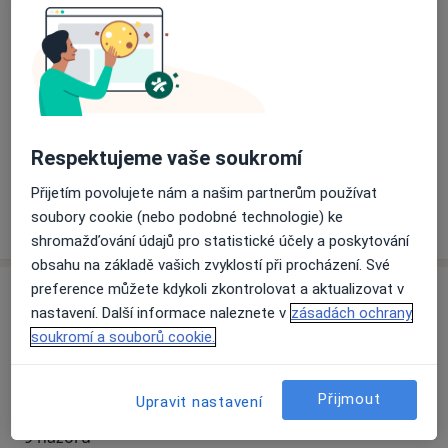
Přiblížit mapu
se otevře v nové záložce
Dostupnost
Na této adrese online kalendář není aktivní
Co mám v takové situaci udělat?
Respektujeme vaše soukromí
Přijetím povolujete nám a našim partnerům používat
Více
soubory cookie (nebo podobné technologie) ke
o adrese
shromažďování údajů pro statistické účely a poskytování
obsahu na základě vašich zvyklostí při procházení. Své
preference můžete kdykoli zkontrolovat a aktualizovat v
Názory
nastavení. Další informace naleznete v
zásadách ochrany
soukromí a souborů cookie.
Přidejte svůj názor
Přijmout
Upravit nastavení
9 názorů