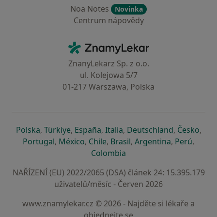
Noa Notes
Novinka
Centrum nápovědy
Kontakt
ZnamyLekar - Hlavní stránka
ZnanyLekarz Sp. z o.o.
ul. Kolejowa 5/7
01-217 Warszawa, Polska
se otevře v nové záložce
se otevře v nové záložce
se otevře v nové záložce
se otevře v nové záložce
se otevře v 
se o
Polska
,
Türkiye
,
España
,
Italia
,
Deutschland
,
Česko
,
se otevře v nové záložce
se otevře v nové záložce
se otevře v nové záložce
se otevře v nové záložc
se otevře v 
se ote
Portugal
,
México
,
Chile
,
Brasil
,
Argentina
,
Perú
,
se otevře v nové záložce
Colombia
NAŘÍZENÍ (EU) 2022/2065 (DSA) článek 24: 15.395.179
uživatelů/měsíc - Červen 2026
www.znamylekar.cz © 2026 - Najděte si lékaře a
objednejte se