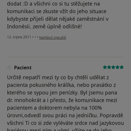
dodat :D a všichni co si tu stěžujete na
komunikaci se zkuste vžít do jeho situace
kdybyste přijeli dělat nějaké zaměstnání v
Indonésii, země úplně odlišné!
podle názoru uživatele Pacient
12. srpna 2011
•
•
•
Nahlásit zneužití
Pacient
Určitě nepatří mezi ty co by chtěli udělat z
pacienta pokusného králíka, nebo prasátko z
kterého se sypou jen penízky. Byl jsemu pana
dr. mnohokrát a i přesto, že komunikace mezi
pacientem a doktorem nebyla na 100%
úrovni,odvedl svou práci na jedničku. Popravdě
všichni Ti co si zde vyléváte srdce nad jazykovou
bariérou mezi ním a vámi, vžijte se do jeho