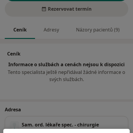
Rezervovat termín
Ceník
Adresy
Názory pacientů (9)
Ceník
Informace o službách a cenách nejsou k dispozici
Tento specialista ještě nepřidával žádné informace o
svých službách.
Adresa
Sam. ord. lékaře spec. - chirurgie
Palackého 165,
Chrudim
53701