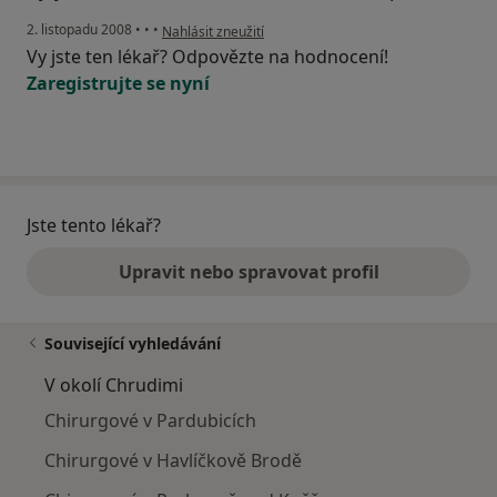
podle názoru uživatele Zdenda
2. listopadu 2008
•
•
•
Nahlásit zneužití
Vy jste ten lékař? Odpovězte na hodnocení!
Zaregistrujte se nyní
Jste tento lékař?
Upravit nebo spravovat profil
Související vyhledávání
V okolí Chrudimi
Chirurgové v Pardubicích
Chirurgové v Havlíčkově Brodě