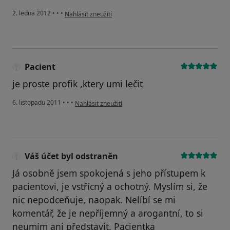
podle názoru uživatele Pacient
2. ledna 2012
•
•
•
Nahlásit zneužití
Pacient
je proste profik ,ktery umi lečit
podle názoru uživatele Pacient
6. listopadu 2011
•
•
•
Nahlásit zneužití
Váš účet byl odstraněn
Já osobně jsem spokojená s jeho přístupem k
pacientovi, je vstřícný a ochotný. Myslím si, že
nic nepodceňuje, naopak. Nelíbí se mi
komentář, že je nepříjemný a arogantní, to si
neumím ani představit. Pacientka