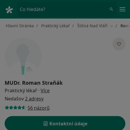
Hla
Co hledáte?
Hlavní Stránka
Praktický Lékař
Štítná Nad Vláří
Roma
Změna mě
MUDr.
Roman Straňák
o specializacích
Praktický lékař
·
Více
Nedašov
2 adresy
56 názorů
Kontaktní údaje