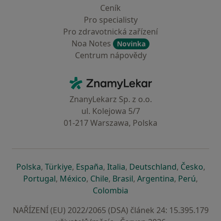
Ceník
Pro specialisty
Pro zdravotnická zařízení
Noa Notes
Novinka
Centrum nápovědy
Kontakt
ZnamyLekar - Hlavní stránka
ZnanyLekarz Sp. z o.o.
ul. Kolejowa 5/7
01-217 Warszawa, Polska
se otevře v nové záložce
se otevře v nové záložce
se otevře v nové záložce
se otevře v nové záložce
se otevře v 
se o
Polska
,
Türkiye
,
España
,
Italia
,
Deutschland
,
Česko
,
se otevře v nové záložce
se otevře v nové záložce
se otevře v nové záložce
se otevře v nové záložc
se otevře v 
se ote
Portugal
,
México
,
Chile
,
Brasil
,
Argentina
,
Perú
,
se otevře v nové záložce
Colombia
NAŘÍZENÍ (EU) 2022/2065 (DSA) článek 24: 15.395.179