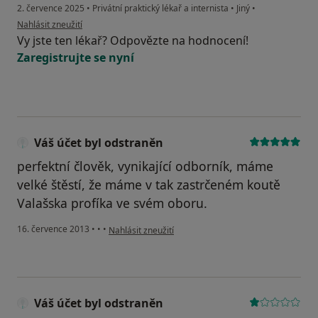
2. července 2025
•
Privátní praktický lékař a internista
•
Jiný
•
podle názoru uživatele Anonymní účastník
Nahlásit zneužití
Vy jste ten lékař? Odpovězte na hodnocení!
Zaregistrujte se nyní
Váš účet byl odstraněn
perfektní člověk, vynikající odborník, máme
velké štěstí, že máme v tak zastrčeném koutě
Valašska profíka ve svém oboru.
podle názoru uživatele Váš účet byl odstraněn
16. července 2013
•
•
•
Nahlásit zneužití
Váš účet byl odstraněn