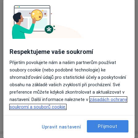
Privátní praktický lékař a internista
č.d. 370,
Nedašov 76332
Přiblížit mapu
se otevře v nové záložce
Respektujeme vaše soukromí
Dostupnost
Na této adrese online kalendář není aktivní
Přijetím povolujete nám a našim partnerům používat
Co mám v takové situaci udělat?
soubory cookie (nebo podobné technologie) ke
shromažďování údajů pro statistické účely a poskytování
obsahu na základě vašich zvyklostí při procházení. Své
Způsoby platby (soukromé návštěvy)
preference můžete kdykoli zkontrolovat a aktualizovat v
Na teto adrese lékař přijímá pacienty na pojišťovnu
nastavení. Další informace naleznete v
zásadách ochrany
Detaily
soukromí a souborů cookie.
Více
o adrese
Přijmout
Upravit nastavení