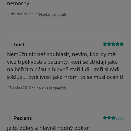
nemocný.
podle názoru uživatele Váš účet byl odstraněn
1. března 2012
•
•
•
Nahlásit zneužití
host
H
Nemůžu nic než souhlasit, nevím, kdo by měl
více trpělivosti s pacienty, kteří se střídají jako
na běžícím pásu a hlavně staří lidi, kteří si rádi
stěžuji... trpělivost jako hrom, to se musí ocenit!
podle názoru uživatele host
17. ledna 2012
•
•
•
Nahlásit zneužití
Pacient
je to dobrý a hlavně hodný doktor