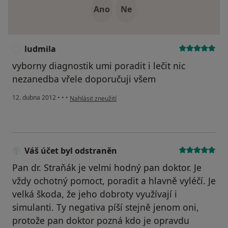
Ano
Ne
ludmila
L
vyborny diagnostik umi poradit i lečit nic
nezanedba vřele doporučuji všem
podle názoru uživatele ludmila
12. dubna 2012
•
•
•
Nahlásit zneužití
Váš účet byl odstraněn
Pan dr. Straňák je velmi hodný pan doktor. Je
vždy ochotný pomoct, poradit a hlavně vyléčí. Je
velká škoda, že jeho dobroty využívají i
simulanti. Ty negativa píší stejně jenom oni,
protože pan doktor pozná kdo je opravdu