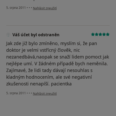
podle názoru uživatele Váš účet byl odstraněn
5. srpna 2011
•
•
•
Nahlásit zneužití
Váš účet byl odstraněn
Jak zde již bylo zmíněno, myslím si, že pan
doktor je velmi vstřícný člověk, nic
nezanedbává,naopak se snaží lidem pomoct jak
nejlépe umí. V žádném případě bych neměnila.
Zajímavé, že lidi tady dávají nesouhlas s
kladným hodnocením, ale své negativní
zkušenosti nenapíší. pacientka
podle názoru uživatele Váš účet byl odstraněn
5. srpna 2011
•
•
•
Nahlásit zneužití