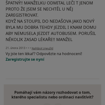
ŠPATNÝ!! MANŽELKU ODMITAL LEČI T JENOM
PROTO ŽE JSEM SE NECHTĚL U NĚJ
ZAREGISTROVAT.
KDYŽ NA STOUPIL DO NEDAŠOVA JAKO NOVÝ
BYLA MU DOBRA TEHDY JEZDIL I KNAM DOMU
ABY NEMUSELA JEZDIT AUTOBUSEM. PORUŠIL
NĚKOLIK ZASAD LÉKAŘE!! MANŽEL
podle názoru uživatele Váš účet byl odstraněn
21. února 2013
•
•
•
Nahlásit zneužití
Vy jste ten lékař? Odpovězte na hodnocení!
Zaregistrujte se nyní
Pomáhají vám názory rozhodovat o tom,
kterého specialistu nebo ordinaci navštívit?