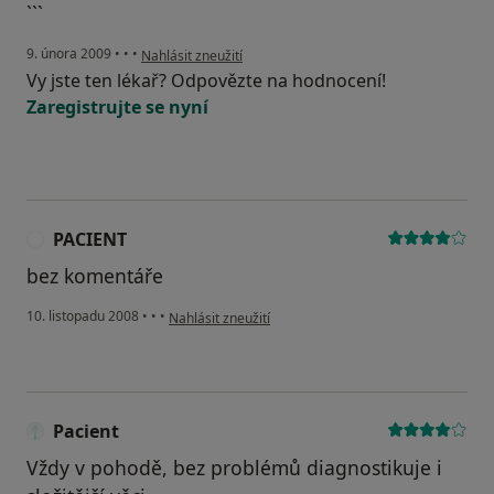
```
podle názoru uživatele Kolega
9. února 2009
•
•
•
Nahlásit zneužití
Vy jste ten lékař? Odpovězte na hodnocení!
Zaregistrujte se nyní
PACIENT
P
bez komentáře
podle názoru uživatele PACIENT
10. listopadu 2008
•
•
•
Nahlásit zneužití
Pacient
Vždy v pohodě, bez problémů diagnostikuje i