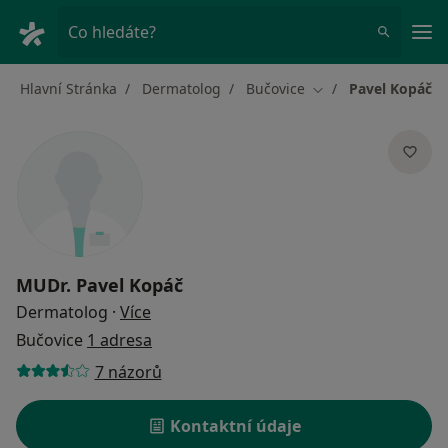
Hla
Co hledáte?
Hlavní Stránka
Dermatolog
Bučovice
Pavel Kopáč
Změna města
MUDr.
Pavel Kopáč
o specializacích
Dermatolog
·
Více
Bučovice
1 adresa
7 názorů
Kontaktní údaje