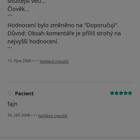
složitější věci...
Člověk...
```
Hodnocení bylo změněno na "Doporučuji".
Důvod: Obsah komentáře je příliš strohý na
nejvyšší hodnocení.
```
podle názoru uživatele Pacient
13. října 2008
•
•
•
Nahlásit zneužití
Pacient
fajn
podle názoru uživatele Pacient
30. září 2008
•
•
•
Nahlásit zneužití