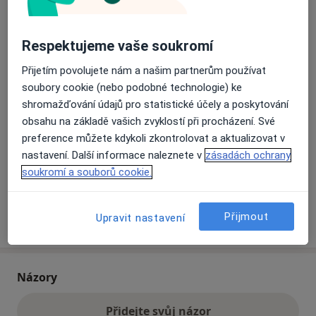
Přiblížit mapu
Respektujeme vaše soukromí
se otevře v nové záložce
Přijetím povolujete nám a našim partnerům používat
Dostupnost
Na této adrese online kalendář není aktivní
soubory cookie (nebo podobné technologie) ke
Co mám v takové situaci udělat?
shromažďování údajů pro statistické účely a poskytování
obsahu na základě vašich zvyklostí při procházení. Své
preference můžete kdykoli zkontrolovat a aktualizovat v
Způsoby platby (soukromé návštěvy)
nastavení. Další informace naleznete v
zásadách ochrany
Na teto adrese lékař přijímá pacienty na pojišťovnu
soukromí a souborů cookie.
Detaily
Přijmout
Více
Upravit nastavení
o adrese
Názory
Přidejte svůj názor