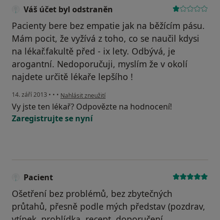
Váš účet byl odstraněn
Pacienty bere bez empatie jak na běžícím pásu.
Mám pocit, že vyžívá z toho, co se naučil kdysi
na lékař.fakultě před - ix lety. Odbývá, je
arogantní. Nedoporučuji, myslím že v okolí
najdete určitě lékaře lepšího !
podle názoru uživatele Váš účet byl odstraněn
14. září 2013
•
•
•
Nahlásit zneužití
Vy jste ten lékař? Odpovězte na hodnocení!
Zaregistrujte se nyní
Pacient
Ošetření bez problémů, bez zbytečných
průtahů, přesně podle mých představ (pozdrav,
vtípek, prohlídka, recept, doporučení,