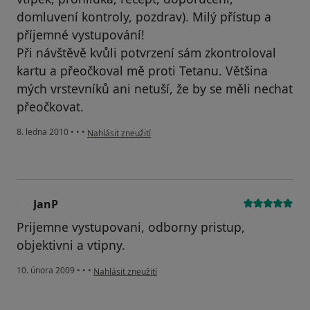
domluvení kontroly, pozdrav). Milý přístup a
příjemné vystupování!
Při návštěvě kvůli potvrzení sám zkontroloval
kartu a přeočkoval mě proti Tetanu. Většina
mých vrstevníků ani netuší, že by se měli nechat
přeočkovat.
podle názoru uživatele Pacient
8. ledna 2010
•
•
•
Nahlásit zneužití
JanP
J
Prijemne vystupovani, odborny pristup,
objektivni a vtipny.
podle názoru uživatele JanP
10. února 2009
•
•
•
Nahlásit zneužití