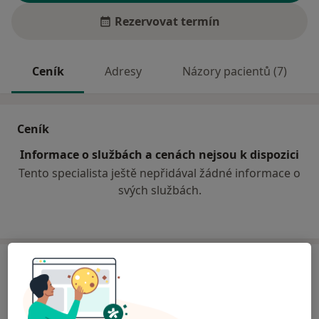
Rezervovat termín
Ceník
Adresy
Názory pacientů (7)
Ceník
Informace o službách a cenách nejsou k dispozici
Tento specialista ještě nepřidával žádné informace o
svých službách.
Adresa
Praktický lékař
Sovětská 487,
Bučovice
68501