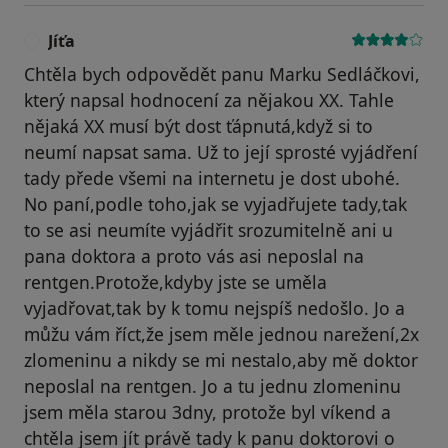
Jíťa
J
Chtěla bych odpovědět panu Marku Sedláčkovi,
který napsal hodnocení za nějakou XX. Tahle
nějaká XX musí být dost ťápnutá,když si to
neumí napsat sama. Už to její sprosté vyjádření
tady přede všemi na internetu je dost ubohé.
No paní,podle toho,jak se vyjadřujete tady,tak
to se asi neumíte vyjádřit srozumitelně ani u
pana doktora a proto vás asi neposlal na
rentgen.Protože,kdyby jste se uměla
vyjadřovat,tak by k tomu nejspíš nedošlo. Jo a
můžu vám říct,že jsem měle jednou narežení,2x
zlomeninu a nikdy se mi nestalo,aby mě doktor
neposlal na rentgen. Jo a tu jednu zlomeninu
jsem měla starou 3dny, protože byl víkend a
chtěla jsem jít právě tady k panu doktorovi o