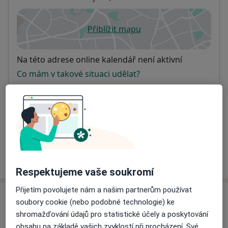
Přiblížit mapu
se otevře v nové záložce
Dostupnost
Na této adrese online kalendář není aktivní
Co mám v takové situaci udělat?
Způsoby platby (soukromé návštěvy)
Na teto adrese lékař přijímá pacienty na pojišťovnu
Detaily
Více
o adrese
Respektujeme vaše soukromí
Přijetím povolujete nám a našim partnerům používat
Názory
soubory cookie (nebo podobné technologie) ke
shromažďování údajů pro statistické účely a poskytování
Přidejte svůj názor
obsahu na základě vašich zvyklostí při procházení. Své