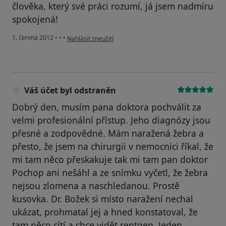
člověka, který své práci rozumí, já jsem nadmíru
spokojená!
podle názoru uživatele Váš účet byl odstraněn
1. června 2012
•
•
•
Nahlásit zneužití
Váš účet byl odstraněn
Dobrý den, musím pana doktora pochválit za
velmi profesionální přístup. Jeho diagnózy jsou
přesné a zodpovědné. Mám naražená žebra a
přesto, že jsem na chirurgii v nemocnici říkal, že
mi tam něco přeskakuje tak mi tam pan doktor
Pochop ani nešáhl a ze snímku vyčetl, že žebra
nejsou zlomena a naschledanou. Prostě
kusovka. Dr. Božek si místo naražení nechal
ukázat, prohmatal jej a hned konstatoval, že
tam něco cítí a chce vidět rentgen. Jeden