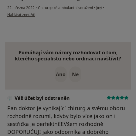
22. března 2022
•
Chirurgické ambulantní sdružení
•
Jiný
•
podle názoru uživatele Jiří
Nahlásit zneužití
Pomáhají vám názory rozhodovat o tom,
kterého specialistu nebo ordinaci navštívit?
Ano
Ne
Váš účet byl odstraněn
Pan doktor je vynikající chirurg a svému oboru
rozhodně rozumí, kdyby bylo více jako on i
sestřička je perfektní!!!Všem rozhodně
DOPORUČUJI jako odborníka a dobrého