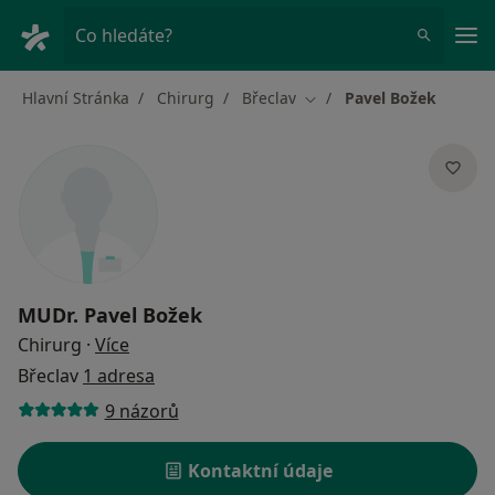
Hla
Co hledáte?
Hlavní Stránka
Chirurg
Břeclav
Pavel Božek
Změna města
MUDr.
Pavel Božek
o specializacích
Chirurg
·
Více
Břeclav
1 adresa
9 názorů
Kontaktní údaje