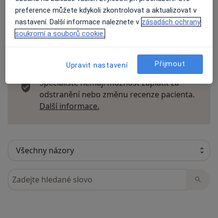
preference můžete kdykoli zkontrolovat a aktualizovat v
nastavení. Další informace naleznete v
zásadách ochrany
soukromí a souborů cookie.
9 názorů
Přijmout
Upravit nastavení
Recenze pacientů jsou pro nás důležité.
Specialisté nemají možnost zaplatit za
odstranění nebo změnu recenze pacienta.
Další informace o názorech
Další informace.
Hledejte v názorech