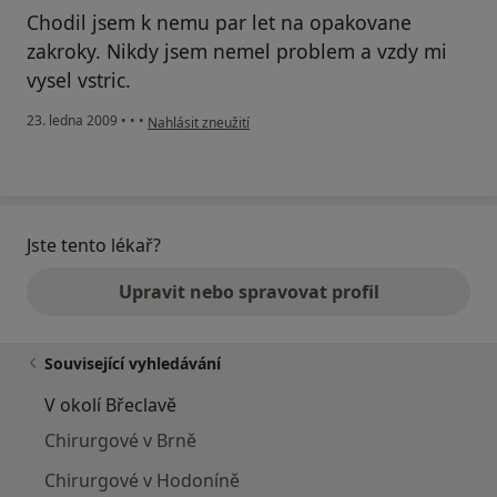
Chodil jsem k nemu par let na opakovane
zakroky. Nikdy jsem nemel problem a vzdy mi
vysel vstric.
podle názoru uživatele TT
23. ledna 2009
•
•
•
Nahlásit zneužití
Jste tento lékař?
Upravit nebo spravovat profil
Související vyhledávání
V okolí Břeclavě
Chirurgové v Brně
Chirurgové v Hodoníně