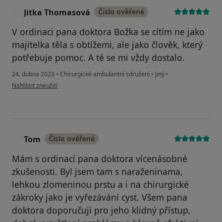
Jitka Thomasová
Číslo ověřené
J
V ordinaci pana doktora Božka se cítím ne jako
majitelka těla s obtížemi, ale jako člověk, který
potřebuje pomoc. A té se mi vždy dostalo.
24. dubna 2023
•
Chirurgické ambulantní sdružení
•
Jiný
•
podle názoru uživatele Jitka Thomasová
Nahlásit zneužití
Tom
Číslo ověřené
T
Mám s ordinací pana doktora vícenásobné
zkušenosti. Byl jsem tam s naraženinama,
lehkou zlomeninou prstu a i na chirurgické
zákroky jako je vyřezávání cyst. Všem pana
doktora doporučuji pro jeho klidný přístup,