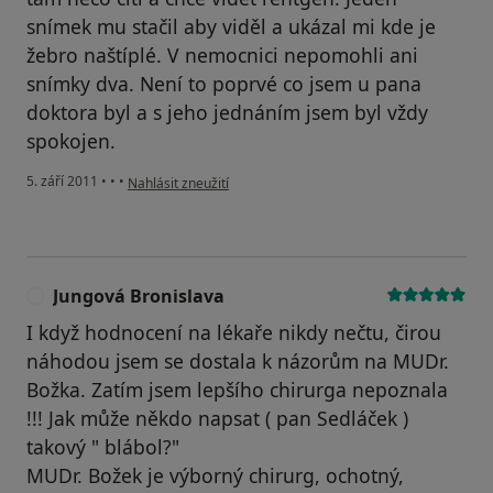
snímek mu stačil aby viděl a ukázal mi kde je
žebro naštíplé. V nemocnici nepomohli ani
snímky dva. Není to poprvé co jsem u pana
doktora byl a s jeho jednáním jsem byl vždy
spokojen.
podle názoru uživatele Váš účet byl odstraněn
5. září 2011
•
•
•
Nahlásit zneužití
Jungová Bronislava
J
I když hodnocení na lékaře nikdy nečtu, čirou
náhodou jsem se dostala k názorům na MUDr.
Božka. Zatím jsem lepšího chirurga nepoznala
!!! Jak může někdo napsat ( pan Sedláček )
takový " blábol?"
MUDr. Božek je výborný chirurg, ochotný,