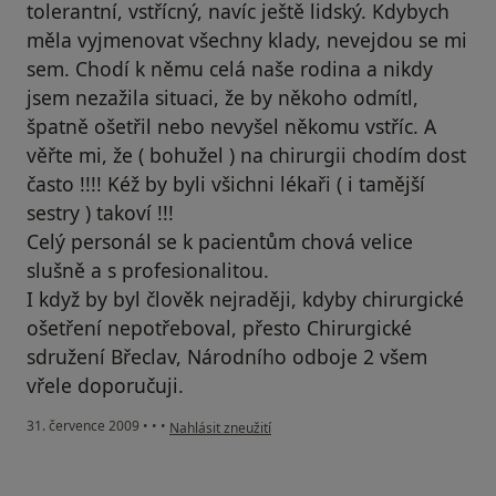
tolerantní, vstřícný, navíc ještě lidský. Kdybych
měla vyjmenovat všechny klady, nevejdou se mi
sem. Chodí k němu celá naše rodina a nikdy
jsem nezažila situaci, že by někoho odmítl,
špatně ošetřil nebo nevyšel někomu vstříc. A
věřte mi, že ( bohužel ) na chirurgii chodím dost
často !!!! Kéž by byli všichni lékaři ( i tamější
sestry ) takoví !!!
Celý personál se k pacientům chová velice
slušně a s profesionalitou.
I když by byl člověk nejraději, kdyby chirurgické
ošetření nepotřeboval, přesto Chirurgické
sdružení Břeclav, Národního odboje 2 všem
vřele doporučuji.
podle názoru uživatele Jungová Bronislava
31. července 2009
•
•
•
Nahlásit zneužití