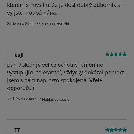
kterém si myslím, že je dost dobrý odborník a
vy jste hloupá nána.
podle názoru uživatele Jíťa
20. května 2009
•
•
•
Nahlásit zneužití
kuji
K
pan doktor je velice ochotný, příjemně
vystupující, tolerantní, vždycky dokázal pomoct.
Jsem s nám naprosto spokojená. Vřele
doporučuji
podle názoru uživatele kuji
12. března 2009
•
•
•
Nahlásit zneužití
TT
T