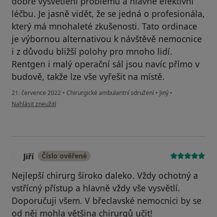
dobré vysvětlení problému a hlavně efektivní
léčbu. Je jasně vidět, že se jedná o profesionála,
který má mnohaleté zkušenosti. Tato ordinace
je výbornou alternativou k návštěvě nemocnice
i z důvodu bližší polohy pro mnoho lidí.
Rentgen i malý operační sál jsou navíc přímo v
budově, takže lze vše vyřešit na místě.
21. července 2022
•
Chirurgické ambulantní sdružení
•
Jiný
•
podle názoru uživatele Tom
Nahlásit zneužití
Jiří
Číslo ověřené
J
Nejlepší chirurg široko daleko. Vždy ochotný a
vstřícný přístup a hlavně vždy vše vysvětlí.
Doporučuji všem. V břeclavské nemocnici by se
od něj mohla většina chirurgů učit!