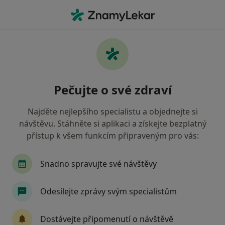
Hla
Co hledáte?
Hlavní Stránka
Internista
Dvůr Králové Nad Labem
Změna
Pečujte o své zdraví
Najděte nejlepšího specialistu a objednejte si
návštěvu. Stáhněte si aplikaci a získejte bezplatný
přístup k všem funkcím připraveným pro vás:
Olga Ittensohnová
o specializacích
Internista
·
Více
Snadno spravujte své návštěvy
Dvůr Králové nad Labem
1 adresa
9 názorů
Odesílejte zprávy svým specialistům
Kontaktní údaje
Dostávejte připomenutí o návštěvě