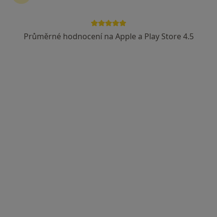
Rezervovat termín
Průměrné hodnocení na Apple a Play Store 4.5
Ceník
Adresy
Názory pacientů (9)
Ceník
Informace o službách a cenách nejsou k dispozici
Tento specialista ještě nepřidával žádné informace o
svých službách.
Adresa
Ordinace
Dvůr Králové nad Labem