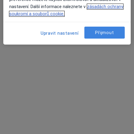
nastavení. Další informace naleznete v
zásadách ochrany
soukromí a souborů cookie.
9 názorů
Přijmout
Upravit nastavení
Recenze pacientů jsou pro nás důležité.
Specialisté nemají možnost zaplatit za
odstranění nebo změnu recenze pacienta.
Další informace o názorech
Další informace.
Hledejte v názorech