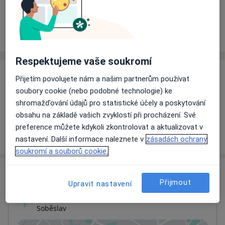
Rezervovat termín
Ceník
Adresy
Názory pacientů
Respektujeme vaše soukromí
Ceník
Přijetím povolujete nám a našim partnerům používat
soubory cookie (nebo podobné technologie) ke
Informace o službách a cenách nejsou k dispozici
shromažďování údajů pro statistické účely a poskytování
Tento specialista ještě nepřidával žádné informace o
obsahu na základě vašich zvyklostí při procházení. Své
svých službách.
preference můžete kdykoli zkontrolovat a aktualizovat v
nastavení. Další informace naleznete v
zásadách ochrany
soukromí a souborů cookie.
Adresa
Přijmout
Upravit nastavení
Ordinace
Soběslav