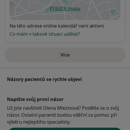
Přiblížit mapu
se otevře v nové záložce
Dostupnost
Na této adrese online kalendář není aktivní
Co mám v takové situaci udělat?
Více
o adrese
Názory pacientů se rychle objeví
Napište svůj první názor
Už jste navštívili Olena Mlezivová? Podělte se o svůj
názor. Ostatní pacienti budou vděční za pomoc při
výběru nejlepšího specialisty.