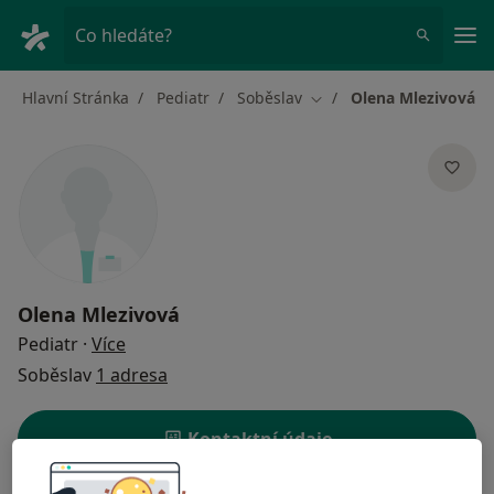
Hla
Co hledáte?
Hlavní Stránka
Pediatr
Soběslav
Olena Mlezivová
Změna města
Olena Mlezivová
o specializacích
Pediatr
·
Více
Soběslav
1 adresa
Kontaktní údaje