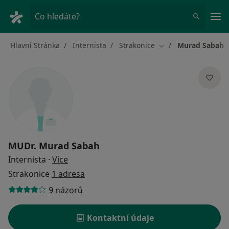
Hla
Co hledáte?
Hlavní Stránka
Internista
Strakonice
Murad Sabah
Změna města
MUDr.
Murad Sabah
o specializacích
Internista
·
Více
Strakonice
1 adresa
9 názorů
Kontaktní údaje