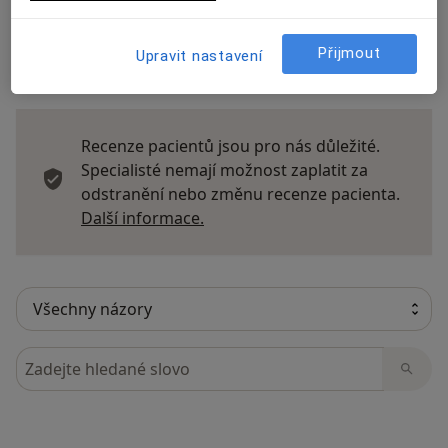
Přijmout
Upravit nastavení
9 názorů
Recenze pacientů jsou pro nás důležité.
Specialisté nemají možnost zaplatit za
odstranění nebo změnu recenze pacienta.
Další informace o názorech
Další informace.
Hledejte v názorech