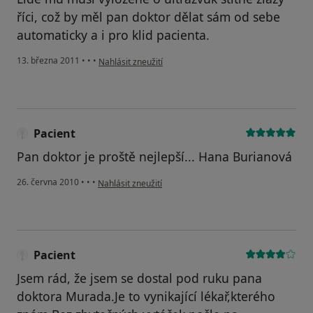
říci, což by měl pan doktor dělat sám od sebe
automaticky a i pro klid pacienta.
podle názoru uživatele Pacient
13. března 2011
•
•
•
Nahlásit zneužití
Pacient
Pan doktor je proště nejlepší... Hana Burianová
podle názoru uživatele Pacient
26. června 2010
•
•
•
Nahlásit zneužití
Pacient
Jsem rád, že jsem se dostal pod ruku pana
doktora Murada.Je to vynikající lékař,kterého