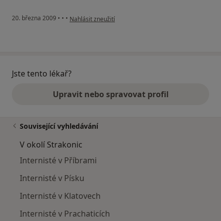
podle názoru uživatele Pacient
20. března 2009
•
•
•
Nahlásit zneužití
Jste tento lékař?
Upravit nebo spravovat profil
Související vyhledávání
V okolí Strakonic
Internisté v Příbrami
Internisté v Písku
Internisté v Klatovech
Internisté v Prachaticích