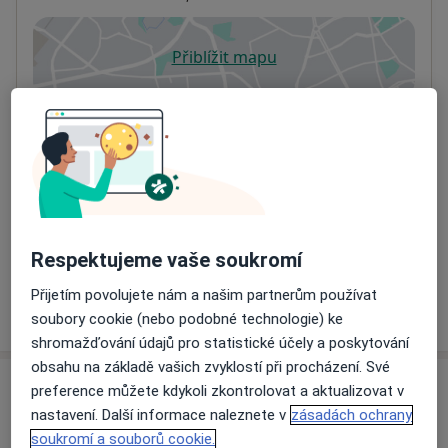
Přiblížit mapu
se otevře v nové záložce
Dostupnost
Na této adrese online kalendář není aktivní
Co mám v takové situaci udělat?
Způsoby platby (soukromé návštěvy)
Na teto adrese lékař přijímá pacienty na pojišťovnu
Detaily
Respektujeme vaše soukromí
Přijetím povolujete nám a našim partnerům používat
Více
o adrese
soubory cookie (nebo podobné technologie) ke
shromažďování údajů pro statistické účely a poskytování
obsahu na základě vašich zvyklostí při procházení. Své
preference můžete kdykoli zkontrolovat a aktualizovat v
Názory
nastavení. Další informace naleznete v
zásadách ochrany
soukromí a souborů cookie.
Přidejte svůj názor