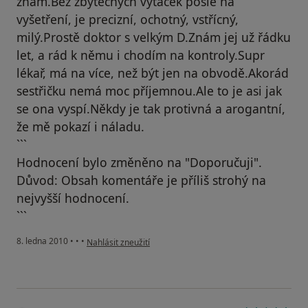
znám.Bez zbytečných vytáček pošle na
vyšetření, je precizní, ochotný, vstřícný,
milý.Prostě doktor s velkým D.Znám jej už řádku
let, a rád k němu i chodím na kontroly.Supr
lékař, má na více, než být jen na obvodě.Akorád
sestřičku nemá moc příjemnou.Ale to je asi jak
se ona vyspí.Někdy je tak protivná a arogantní,
že mě pokazí i náladu.
```
Hodnocení bylo změněno na "Doporučuji".
Důvod: Obsah komentáře je příliš strohý na
nejvyšší hodnocení.
```
podle názoru uživatele Pacient
8. ledna 2010
•
•
•
Nahlásit zneužití