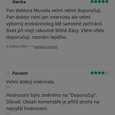
Hanka
H
Pan doktora Murada velmi velmi doporučuji.
Pan doktor není jen internista ale velmi
výborný endokrinolog.Mě samotné zachránil
život při mojí rakovině štítné žlázy. Všem vřele
doporučuji, neznám lepšího.
podle názoru uživatele Hanka
6. května 2009
•
•
•
Nahlásit zneužití
Pacient
Velmi dobrý internista.
```
Hodnocení bylo změněno na "Doporučuji".
Důvod: Obsah komentáře je příliš strohý na
nejvyšší hodnocení.
```