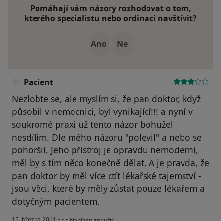
Pomáhají vám názory rozhodovat o tom,
kterého specialistu nebo ordinaci navštívit?
Ano
Ne
Pacient
Nezlobte se, ale myslím si, že pan doktor, když
působil v nemocnici, byl vynikající!!! a nyní v
soukromé praxi už tento názor bohužel
nesdílím. Dle mého názoru "polevil" a nebo se
pohoršil. Jeho přístroj je opravdu nemoderní,
měl by s tím něco konečně dělat. A je pravda, že
pan doktor by měl více ctít lékařské tajemství -
jsou věci, které by měly zůstat pouze lékařem a
dotyčným pacientem.
podle názoru uživatele Pacient
15. března 2011
•
•
•
Nahlásit zneužití