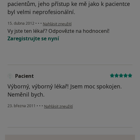
pacientům, jeho přístup ke mě jako k pacientce
byl velmi neprofesionální.
podle názoru uživatele Váš účet byl odstraněn
15. dubna 2012
•
•
•
Nahlásit zneužití
Vy jste ten lékař? Odpovězte na hodnocení!
Zaregistrujte se nyní
Pacient
Výborný, výborný lékař! Jsem moc spokojen.
Neměnil bych.
podle názoru uživatele Pacient
23. března 2011
•
•
•
Nahlásit zneužití