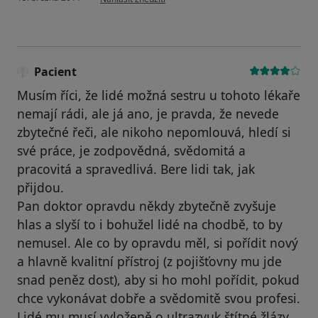
Pacient
Musím říci, že lidé možná sestru u tohoto lékaře
nemají rádi, ale já ano, je pravda, že nevede
zbytečné řeči, ale nikoho nepomlouvá, hledí si
své práce, je zodpovědná, svědomitá a
pracovitá a spravedlivá. Bere lidi tak, jak
přijdou.
Pan doktor opravdu někdy zbytečně zvyšuje
hlas a slyší to i bohužel lidé na chodbě, to by
nemusel. Ale co by opravdu měl, si pořídit nový
a hlavně kvalitní přístroj (z pojišťovny mu jde
snad peněz dost), aby si ho mohl pořídit, pokud
chce vykonávat dobře a svědomitě svou profesi.
Lidé mu musí vyloženě o ultrazvuk štítné žlázy