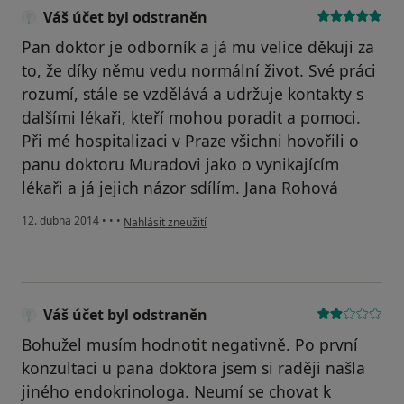
Váš účet byl odstraněn
Pan doktor je odborník a já mu velice děkuji za
to, že díky němu vedu normální život. Své práci
rozumí, stále se vzdělává a udržuje kontakty s
dalšími lékaři, kteří mohou poradit a pomoci.
Při mé hospitalizaci v Praze všichni hovořili o
panu doktoru Muradovi jako o vynikajícím
lékaři a já jejich názor sdílím. Jana Rohová
podle názoru uživatele Váš účet byl odstraněn
12. dubna 2014
•
•
•
Nahlásit zneužití
Váš účet byl odstraněn
Bohužel musím hodnotit negativně. Po první
konzultaci u pana doktora jsem si raději našla
jiného endokrinologa. Neumí se chovat k