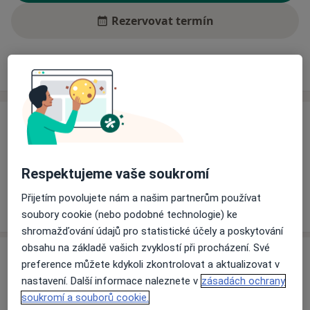
Rezervovat termín
Ceník
Adresy
Názory pacientů (1)
Ceník
Informace o službách a cenách nejsou k dispozici
Tento specialista ještě nepřidával žádné informace o
Respektujeme vaše soukromí
svých službách.
Přijetím povolujete nám a našim partnerům používat
soubory cookie (nebo podobné technologie) ke
shromažďování údajů pro statistické účely a poskytování
obsahu na základě vašich zvyklostí při procházení. Své
Adresa
preference můžete kdykoli zkontrolovat a aktualizovat v
nastavení. Další informace naleznete v
zásadách ochrany
Oblastní nemocnice Rychnov nad
soukromí a souborů cookie.
Kněžnou a.s.