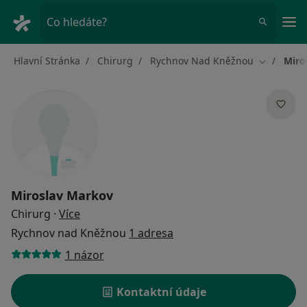
Hla
Co hledáte?
Hlavní Stránka
Chirurg
Rychnov Nad Kněžnou
Miro
Změna mě
Miroslav Markov
o specializacích
Chirurg
·
Více
Rychnov nad Kněžnou
1 adresa
1 názor
Kontaktní údaje