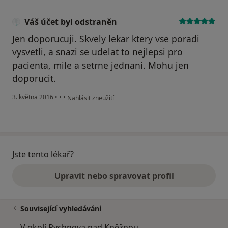
Váš účet byl odstraněn
Jen doporucuji. Skvely lekar ktery vse poradi
vysvetli, a snazi se udelat to nejlepsi pro
pacienta, mile a setrne jednani. Mohu jen
doporucit.
podle názoru uživatele Váš účet byl odstraněn
3. května 2016
•
•
•
Nahlásit zneužití
Jste tento lékař?
Upravit nebo spravovat profil
Související vyhledávání
V okolí Rychnova nad Kněžnou