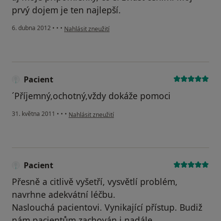
prvý dojem je ten najlepší.
podle názoru uživatele Váš účet byl odstraněn
6. dubna 2012
•
•
•
Nahlásit zneužití
Pacient
´Příjemný,ochotný,vždy dokáže pomoci
podle názoru uživatele Pacient
31. května 2011
•
•
•
Nahlásit zneužití
Pacient
Přesně a citlivě vyšetří, vysvětlí problém,
navrhne adekvátní léčbu.
Naslouchá pacientovi. Vynikající přístup. Budiž
nám pacientům zachován i nadále.