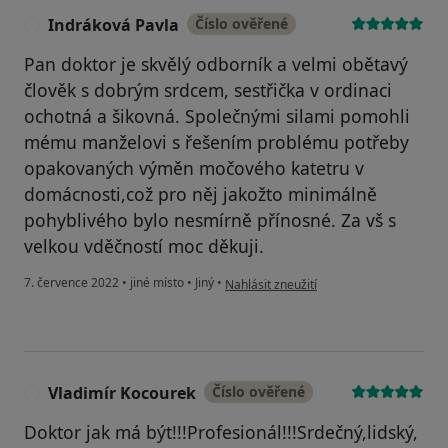
Indráková Pavla
Číslo ověřené
I
Pan doktor je skvělý odborník a velmi obětavý
člověk s dobrým srdcem, sestřička v ordinaci
ochotná a šikovná. Společnými silami pomohli
mému manželovi s řešením problému potřeby
opakovaných výměn močového katetru v
domácnosti,což pro něj jakožto minimálně
pohyblivého bylo nesmírně přínosné. Za vš s
velkou vděčností moc děkuji.
podle názoru uživatele Indráková Pavla
7. července 2022
•
jiné místo
•
Jiný
•
Nahlásit zneužití
Vladimír Kocourek
Číslo ověřené
V
Doktor jak má být!!!Profesionál!!!Srdečný,lidský,