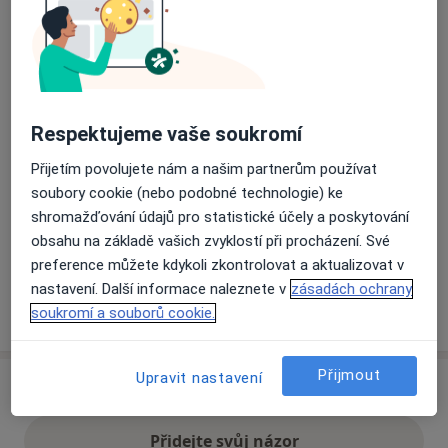
Přiblížit mapu
se otevře v nové záložce
Dostupnost
Na této adrese online kalendář není aktivní
Respektujeme vaše soukromí
Co mám v takové situaci udělat?
Přijetím povolujete nám a našim partnerům používat
soubory cookie (nebo podobné technologie) ke
Způsoby platby (soukromé návštěvy)
shromažďování údajů pro statistické účely a poskytování
Na teto adrese lékař přijímá pacienty na pojišťovnu
obsahu na základě vašich zvyklostí při procházení. Své
Detaily
preference můžete kdykoli zkontrolovat a aktualizovat v
nastavení. Další informace naleznete v
zásadách ochrany
Více
soukromí a souborů cookie.
o adrese
Přijmout
Upravit nastavení
Názory
Přidejte svůj názor