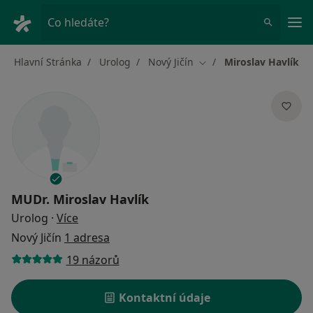
Hla
Co hledáte?
Hlavní Stránka
Urolog
Nový Jičín
Miroslav Havlík
Změna města
MUDr.
Miroslav Havlík
o specializacích
Urolog
·
Více
Nový Jičín
1 adresa
19 názorů
Kontaktní údaje