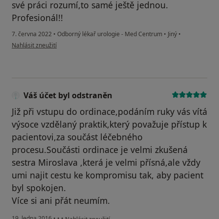
své práci rozumí,to samé ještě jednou.
Profesionál!!
7. června 2022
•
Odborný lékař urologie - Med Centrum
•
Jiný
•
podle názoru uživatele Vladimír Kocourek
Nahlásit zneužití
Váš účet byl odstraněn
Již při vstupu do ordinace,podáním ruky vás vítá
výsoce vzdělaný praktik,který považuje přístup k
pacientovi,za součást léčebného
procesu.Součásti ordinace je velmi zkušená
sestra Miroslava ,která je velmi přísná,ale vždy
umi najit cestu ke kompromisu tak, aby pacient
byl spokojen.
Více si ani přát neumím.
podle názoru uživatele Váš účet byl odstraněn
19. ledna 2016
•
•
•