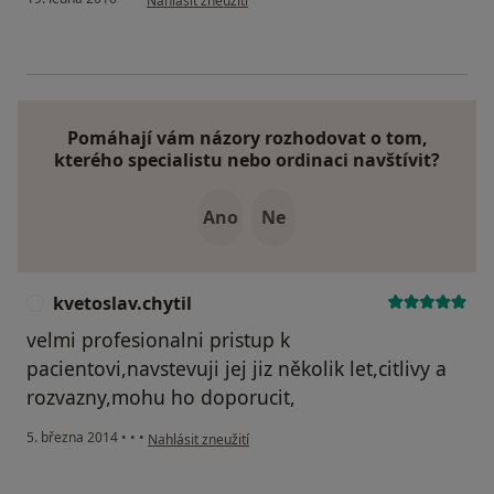
Nahlásit zneužití
Pomáhají vám názory rozhodovat o tom,
kterého specialistu nebo ordinaci navštívit?
Ano
Ne
kvetoslav.chytil
K
velmi profesionalni pristup k
pacientovi,navstevuji jej jiz několik let,citlivy a
rozvazny,mohu ho doporucit,
podle názoru uživatele kvetoslav.chytil
5. března 2014
•
•
•
Nahlásit zneužití