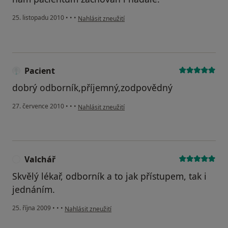
podle názoru uživatele Pacient
25. listopadu 2010
•
•
•
Nahlásit zneužití
Pacient
dobrý odborník,příjemný,zodpovědný
podle názoru uživatele Pacient
27. července 2010
•
•
•
Nahlásit zneužití
Valchář
V
Skvělý lékař, odborník a to jak přístupem, tak i
jednáním.
podle názoru uživatele Valchář
25. října 2009
•
•
•
Nahlásit zneužití