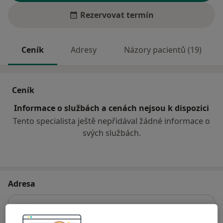
Rezervovat termín
Ceník
Adresy
Názory pacientů (19)
Ceník
Informace o službách a cenách nejsou k dispozici
Tento specialista ještě nepřidával žádné informace o
svých službách.
Adresa
Odborný lékař urologie - Med Centrum
Máchova 619/30,
Nový Jičín
74101