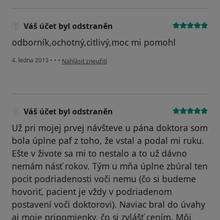
Váš účet byl odstraněn
odborník,ochotný,citlivý,moc mi pomohl
podle názoru uživatele Váš účet byl odstraněn
4. ledna 2013
•
•
•
Nahlásit zneužití
Váš účet byl odstraněn
Už pri mojej prvej návšteve u pána doktora som
bola úplne paf z toho, že vstal a podal mi ruku.
Ešte v živote sa mi to nestalo a to už dávno
nemám násť rokov. Tým u mňa úplne zbúral ten
pocit podriadenosti voči nemu (čo si budeme
hovoriť, pacient je vždy v podriadenom
postavení voči doktorovi). Naviac bral do úvahy
aj moje pripomienky, čo si zvlášť cením. Môj