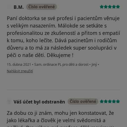
B.M.
Číslo ověřené
B
Paní doktorka se své profesi i pacientům věnuje
s velikým nasazením. Málokde se setkáte s
profesionalitou ze zkušeností a přitom s empatií
k tomu, koho lečíte. Dává pacinetům i rodičům
důveru a to má za následek super soolupráci v
péči o naše děti. Děkujeme !
15. dubna 2021
•
Sam. ordinace PL pro děti a dorost
•
Jiný
•
podle názoru uživatele B.M.
Nahlásit zneužití
Váš účet byl odstraněn
Číslo ověřené
Za dobu co ji znám, mohu jen konstatovat, že
jako lékařka a člověk je velmi svědomitá a