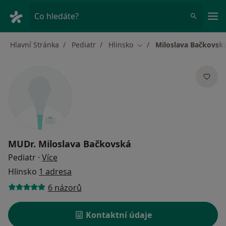
Hla
Co hledáte?
Hlavní Stránka
Pediatr
Hlinsko
Miloslava Bačkovsk
Změna města
MUDr.
Miloslava Bačkovská
o specializacích
Pediatr
·
Více
Hlinsko
1 adresa
6 názorů
Kontaktní údaje