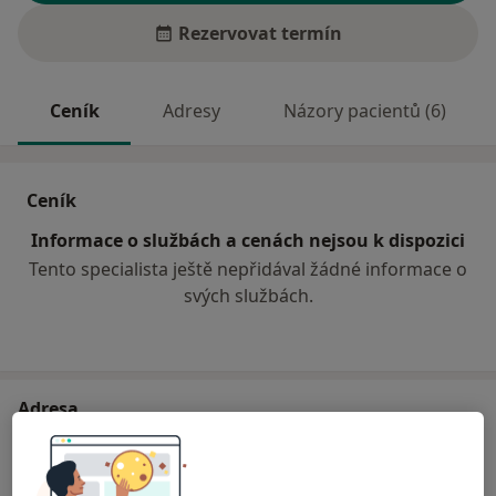
Rezervovat termín
Ceník
Adresy
Názory pacientů (6)
Ceník
Informace o službách a cenách nejsou k dispozici
Tento specialista ještě nepřidával žádné informace o
svých službách.
Adresa
Sam. ordinace PL pro děti a dorost
Nade Mlýnkem 665,
Hlinsko
53901