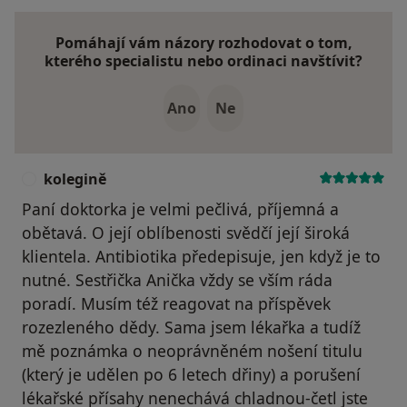
Pomáhají vám názory rozhodovat o tom,
kterého specialistu nebo ordinaci navštívit?
Ano
Ne
kolegině
K
Paní doktorka je velmi pečlivá, příjemná a
obětavá. O její oblíbenosti svědčí její široká
klientela. Antibiotika předepisuje, jen když je to
nutné. Sestřička Anička vždy se vším ráda
poradí. Musím též reagovat na příspěvek
rozezleného dědy. Sama jsem lékařka a tudíž
mě poznámka o neoprávněném nošení titulu
(který je udělen po 6 letech dřiny) a porušení
lékařské přísahy nenechává chladnou-četl jste