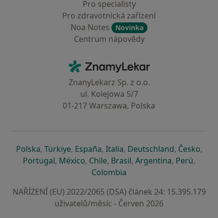
Pro specialisty
Pro zdravotnická zařízení
Noa Notes
Novinka
Centrum nápovědy
Kontakt
ZnamyLekar - Hlavní stránka
ZnanyLekarz Sp. z o.o.
ul. Kolejowa 5/7
01-217 Warszawa, Polska
se otevře v nové záložce
se otevře v nové záložce
se otevře v nové záložce
se otevře v nové záložce
se otevře v 
se o
Polska
,
Türkiye
,
España
,
Italia
,
Deutschland
,
Česko
,
se otevře v nové záložce
se otevře v nové záložce
se otevře v nové záložce
se otevře v nové záložc
se otevře v 
se ote
Portugal
,
México
,
Chile
,
Brasil
,
Argentina
,
Perú
,
se otevře v nové záložce
Colombia
NAŘÍZENÍ (EU) 2022/2065 (DSA) článek 24: 15.395.179
uživatelů/měsíc - Červen 2026