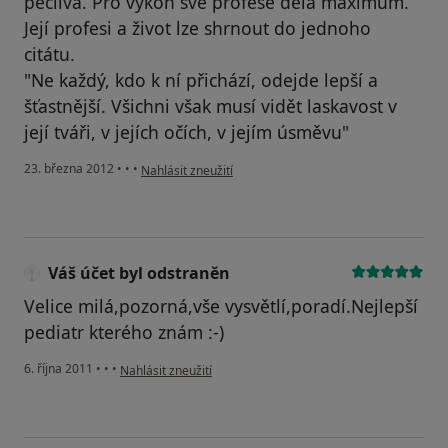
pečlivá. Pro výkon své profese dělá maximum.
Její profesi a život lze shrnout do jednoho
citátu.
"Ne každý, kdo k ní přichází, odejde lepší a
šťastnější. Všichni však musí vidět laskavost v
její tváři, v jejích očích, v jejím úsměvu"
podle názoru uživatele Váš účet byl odstraněn
23. března 2012
•
•
•
Nahlásit zneužití
Váš účet byl odstraněn
Velice milá,pozorná,vše vysvětlí,poradí.Nejlepší
pediatr kterého znám :-)
podle názoru uživatele Váš účet byl odstraněn
6. října 2011
•
•
•
Nahlásit zneužití