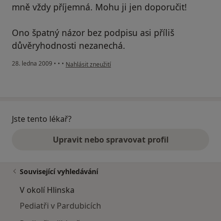
mně vždy příjemná. Mohu ji jen doporučit!
Ono špatný názor bez podpisu asi příliš
důvěryhodnosti nezanechá.
podle názoru uživatele Marek Tlustý
28. ledna 2009
•
•
•
Nahlásit zneužití
Jste tento lékař?
Upravit nebo spravovat profil
Související vyhledávání
V okolí Hlinska
Pediatři v Pardubicích