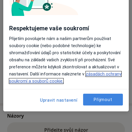
Přiblížit mapu
se otevře v nové záložce
Respektujeme vaše soukromí
Dostupnost
Na této adrese online kalendář není aktivní
Přijetím povolujete nám a našim partnerům používat
Co mám v takové situaci udělat?
soubory cookie (nebo podobné technologie) ke
shromažďování údajů pro statistické účely a poskytování
Způsoby platby (soukromé návštěvy)
obsahu na základě vašich zvyklostí při procházení. Své
preference můžete kdykoli zkontrolovat a aktualizovat v
Na teto adrese lékař přijímá pacienty na pojišťovnu
nastavení. Další informace naleznete v
zásadách ochrany
Detaily
soukromí a souborů cookie.
Více
o adrese
Přijmout
Upravit nastavení
Názory
Přidejte svůj názor