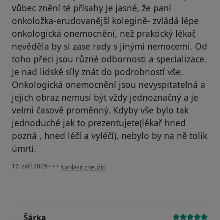
vůbec znění té přísahy Je jasné, že paní
onkoložka-erudovanější kolegině- zvládá lépe
onkologická onemocnění, než praktický lékař,
nevěděla by si zase rady s jinými nemocemi. Od
toho přeci jsou různé odbornosti a specializace.
Je nad lidské síly znát do podrobností vše.
Onkologická onemocnění jsou nevyspitatelná a
jejich obraz nemusí být vždy jednoznačný a je
velmi časově proměnný. Kdyby vše bylo tak
jednoduché jak to prezentujete(lékař hned
pozná , hned léčí a vyléčí), nebylo by na ně tolik
úmrtí.
podle názoru uživatele kolegině
17. září 2009
•
•
•
Nahlásit zneužití
Šárka
Š