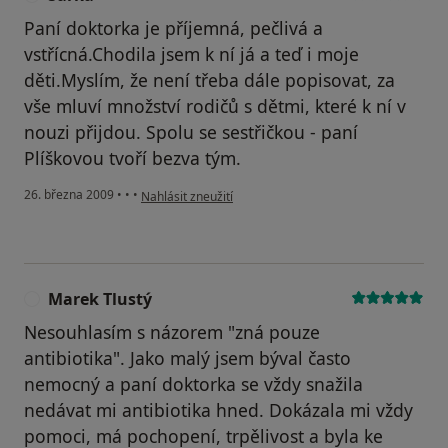
Paní doktorka je příjemná, pečlivá a
vstřícná.Chodila jsem k ní já a teď i moje
děti.Myslím, že není třeba dále popisovat, za
vše mluví množství rodičů s dětmi, které k ní v
nouzi přijdou. Spolu se sestřičkou - paní
Plíškovou tvoří bezva tým.
podle názoru uživatele Šárka
26. března 2009
•
•
•
Nahlásit zneužití
Marek Tlustý
M
Nesouhlasím s názorem "zná pouze
antibiotika". Jako malý jsem býval často
nemocný a paní doktorka se vždy snažila
nedávat mi antibiotika hned. Dokázala mi vždy
pomoci, má pochopení, trpělivost a byla ke