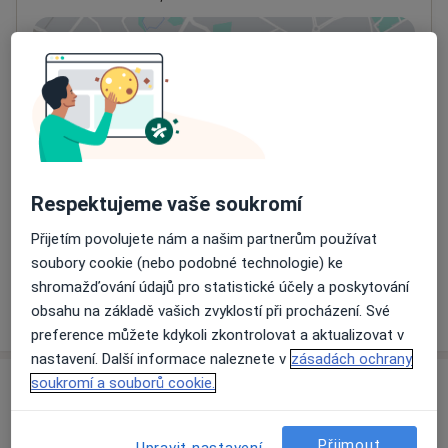
Přiblížit mapu
se otevře v nové záložce
Dostupnost
Na této adrese online kalendář není aktivní
Co mám v takové situaci udělat?
Respektujeme vaše soukromí
Způsoby platby (soukromé návštěvy)
Na teto adrese lékař přijímá pacienty na pojišťovnu
Přijetím povolujete nám a našim partnerům používat
Detaily
soubory cookie (nebo podobné technologie) ke
shromažďování údajů pro statistické účely a poskytování
Více
obsahu na základě vašich zvyklostí při procházení. Své
o adrese
preference můžete kdykoli zkontrolovat a aktualizovat v
nastavení. Další informace naleznete v
zásadách ochrany
soukromí a souborů cookie.
Názory
Přidejte svůj názor
Přijmout
Upravit nastavení