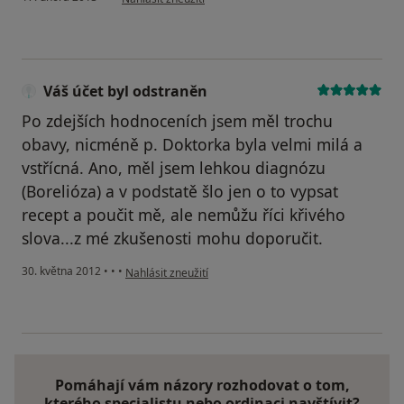
Váš účet byl odstraněn
Po zdejších hodnoceních jsem měl trochu
obavy, nicméně p. Doktorka byla velmi milá a
vstřícná. Ano, měl jsem lehkou diagnózu
(Borelióza) a v podstatě šlo jen o to vypsat
recept a poučit mě, ale nemůžu říci křivého
slova...z mé zkušenosti mohu doporučit.
podle názoru uživatele Váš účet byl odstraněn
30. května 2012
•
•
•
Nahlásit zneužití
Pomáhají vám názory rozhodovat o tom,
kterého specialistu nebo ordinaci navštívit?