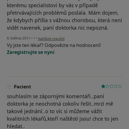
kterému specialistovi by vás v případě
přetrvávajících problémů poslala. Mám dojem,
že kdybych přišla s vážnou chorobou, která není
vidět navenek, paní doktorka nic nepozná.
podle názoru uživatele Pacient
6. května 2011
•
•
•
Nahlásit zneužití
Vy jste ten lékař? Odpovězte na hodnocení!
Zaregistrujte se nyní
Pacient
souhlasím se zápornými komentáři..paní
doktorka je neochotná cokoliv řešit..mrzí mě
takové jednání..o to víc si můžeme vážit
kvalitních lékařů,kteří naštěstí jsou! chce to jen
hledat..