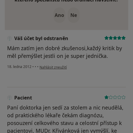
Ano
Ne
Váš účet byl odstraněn
Mám zatím jen dobré zkušenosi,každý kritik by
měl přemýšlet jestli on je super jednička.
podle názoru uživatele Váš účet byl odstraněn
18. ledna 2012
•
•
•
Nahlásit zneužití
Pacient
Paní doktorka jen sedí za stolem a nic neudělá,
od praktického lékaře čekám diagnózu,
posouzení celkového stavu a celostní přístup k
pacientovi, MUDr. Křivánková jen vymýšlí, ke