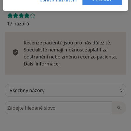
17 názorů
Recenze pacientů jsou pro nás důležité.
Specialisté nemají možnost zaplatit za
odstranění nebo změnu recenze pacienta.
Další informace o názorech
Další informace.
Hledejte v názorech