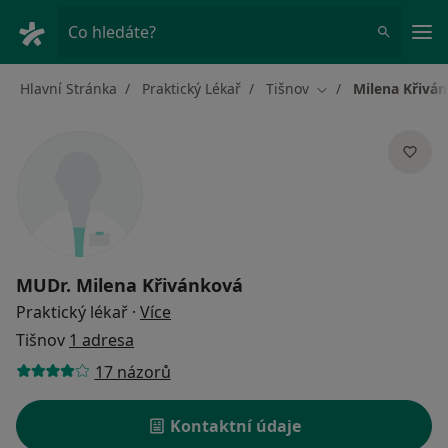
Hla
Co hledáte?
Hlavní Stránka
Praktický Lékař
Tišnov
Milena Křivá
Změna města
MUDr.
Milena Křivánková
o specializacích
Praktický lékař
·
Více
Tišnov
1 adresa
17 názorů
Kontaktní údaje