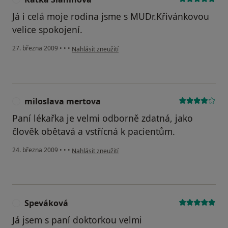
Já i celá moje rodina jsme s MUDr.Křivánkovou
velice spokojení.
podle názoru uživatele Katka Slaninová
27. března 2009
•
•
•
Nahlásit zneužití
miloslava mertova
M
Paní lékařka je velmi odborně zdatná, jako
člověk obětavá a vstřícná k pacientům.
podle názoru uživatele miloslava mertova
24. března 2009
•
•
•
Nahlásit zneužití
Speváková
S
Já jsem s paní doktorkou velmi