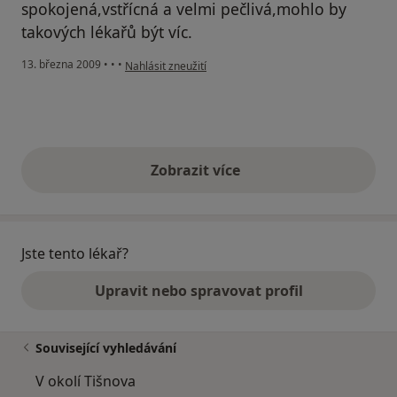
spokojená,vstřícná a velmi pečlivá,mohlo by
takových lékařů být víc.
podle názoru uživatele Speváková
13. března 2009
•
•
•
Nahlásit zneužití
Zobrazit více
výše uvedené názory
Jste tento lékař?
Upravit nebo spravovat profil
Související vyhledávání
V okolí Tišnova