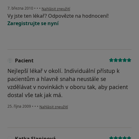
podle názoru uživatele Pacient
7. března 2010
•
•
•
Nahlásit zneužití
Vy jste ten lékař? Odpovězte na hodnocení!
Zaregistrujte se nyní
Pacient
Nejlepší lékař v okolí. Individuální přístup k
pacientům a hlavně snaha neustále se
vzdělávat v novinkách v oboru tak, aby pacient
dostal vše tak jak má.
podle názoru uživatele Pacient
25. října 2009
•
•
•
Nahlásit zneužití
Katka Slaninová
K