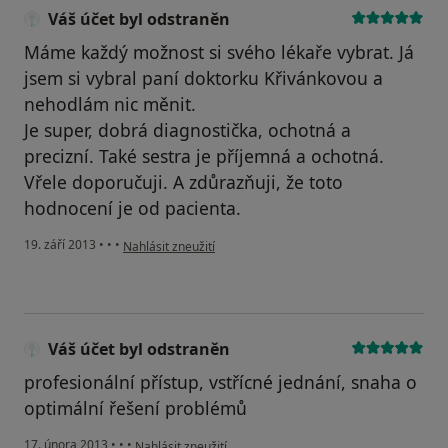
Váš účet byl odstraněn
Máme každý možnost si svého lékaře vybrat. Já
jsem si vybral paní doktorku Křivánkovou a
nehodlám nic měnit.
Je super, dobrá diagnostička, ochotná a
precizní. Také sestra je příjemná a ochotná.
Vřele doporučuji. A zdůrazňuji, že toto
hodnocení je od pacienta.
podle názoru uživatele Váš účet byl odstraněn
19. září 2013
•
•
•
Nahlásit zneužití
Váš účet byl odstraněn
profesionální přístup, vstřícné jednání, snaha o
optimální řešení problémů
podle názoru uživatele Váš účet byl odstraněn
17. února 2013
•
•
•
Nahlásit zneužití