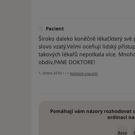
Pacient
Široko daleko koněčně lékař,který své
slovo vzatý.Velmi oceňuji lidský příst
takových lékařů nepotkala více. Mnoho
obdiv,PANE DOKTORE!
podle názoru uživatele Pacient
1. února 2010
•
•
•
Nahlásit zneužití
Pomáhají vám názory rozhodovat o 
ordinaci na
Ano