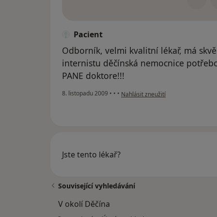
Pacient
Odborník, velmi kvalitní lékař, má skv
internistu děčínská nemocnice potřebo
PANE doktore!!!
podle názoru uživatele Pacient
8. listopadu 2009
•
•
•
Nahlásit zneužití
Jste tento lékař?
Související vyhledávání
V okolí Děčína