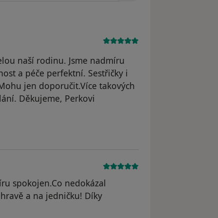
lou naší rodinu. Jsme nadmíru
ost a péče perfektní. Sestřičky i
 Mohu jen doporučit.Více takových
slání. Děkujeme, Perkovi
.P.
íru spokojen.Co nedokázal
hravě a na jedničku! Díky