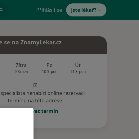
Přihlásit se
Jste lékař?
e se na ZnamyLekar.cz
Zítra
Po
Út
St
Čt
9 Srpen
10 Srpen
11 Srpen
12 Srpen
13 Srp
specialista nenabízí online rezervaci
termínu na této adrese.
Rezervovat termín