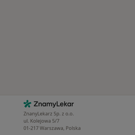
Kontakt
ZnamyLekar - Hlavní stránka
ZnanyLekarz Sp. z o.o.
ul. Kolejowa 5/7
01-217 Warszawa, Polska