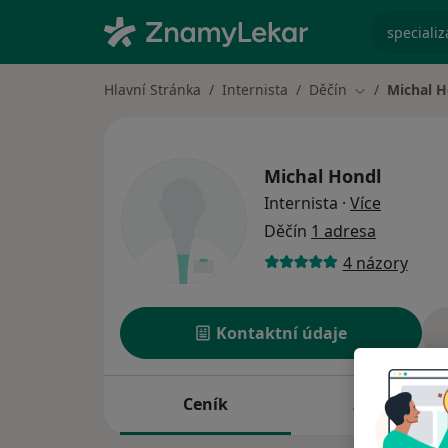
specializ
Hlavní Stránka
Internista
Děčín
Michal H
Změna města
Michal Hondl
o special
Internista
·
Více
Děčín
1 adresa
4 názory
Kontaktní údaje
Ceník
Adresy