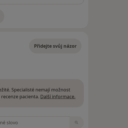
adrese
Přidejte svůj názor
žité. Specialisté nemají možnost
Další informace o názor
 recenze pacienta.
Další informace.
zorech