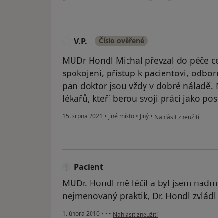
V.P.
Číslo ověřené
V
MUDr Hondl Michal převzal do péče ce
spokojeni, přístup k pacientovi, odborn
pan doktor jsou vždy v dobré náladě.
lékařů, kteří berou svoji práci jako po
podle názoru uživatele V
15. srpna 2021
•
jiné místo
•
Jiný
•
Nahlásit zneužití
Pacient
MUDr. Hondl mě léčil a byl jsem nadm
nejmenovaný praktik, Dr. Hondl zvládl 
podle názoru uživatele Pacient
1. února 2010
•
•
•
Nahlásit zneužití