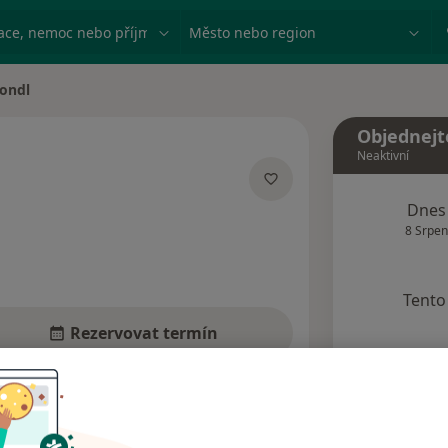
ace, nemoc nebo příjmení
Město nebo region
ondl
Objednejt
Neaktivní
izacích
Dnes
8 Srpen
Tento 
Rezervovat termín
Názory pacientů (4)