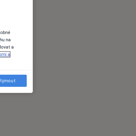
dobné
ahu na
lovat a
omí a
řijmout