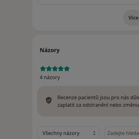
Více
o 
Názory
4 názory
Recenze pacientů jsou pro nás důle
zaplatit za odstranění nebo změnu
Hledejte v ná