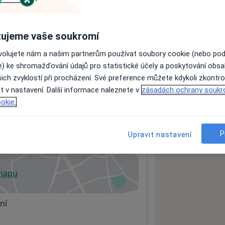
ujeme vaše soukromí
ách nejsou k dispozici
ádné informace o svých službách.
ovolujete nám a našim partnerům používat soubory cookie (nebo po
e) ke shromažďování údajů pro statistické účely a poskytování obs
ich zvyklostí při procházení. Své preference můžete kdykoli zkontro
t v nastavení. Další informace naleznete v
zásadách ochrany soukr
okie.
í
P
Upravit nastavení
 mapu
 otevře v nové záložce
ní