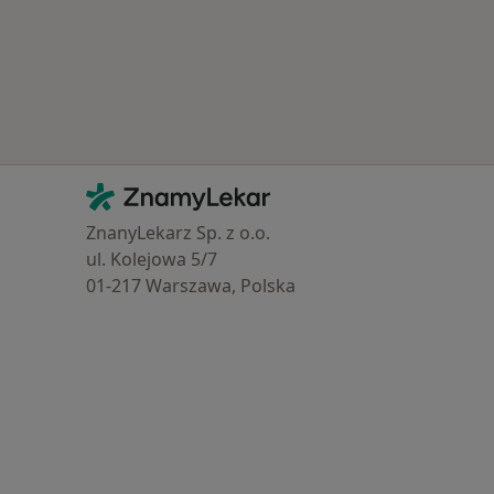
astěji léčené nemoci
Kontakt
ZnamyLekar - Hlavní stránka
ZnanyLekarz Sp. z o.o.
ul. Kolejowa 5/7
01-217 Warszawa, Polska