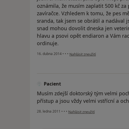
oznámila, že musím zaplatit 500 kč za
zavíračce. Vzhledem k tomu, že pes mě
sranda, tak jsem se obrátil a nadával 
snad mohou dovolit dneska jen veteri
hlavu a psovi opět endiaron a Vám radí
ordinuje.
podle názoru uživatele Váš účet byl 
16. dubna 2014
•
•
•
Nahlásit zneužití
Pacient
Musím zdejší doktorský tým velmi poch
přístup a jsou vždy velmi vstřícní a och
podle názoru uživatele Pacient
28. ledna 2011
•
•
•
Nahlásit zneužití