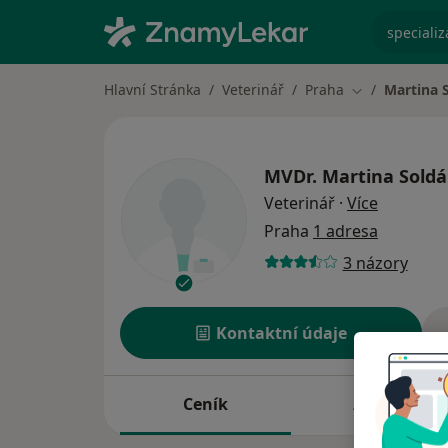
specializ
Hlavní Stránka
Veterinář
Praha
Martina 
Změna města
MVDr.
Martina Sold
o special
Veterinář
·
Více
Praha
1 adresa
3 názory
Kontaktní údaje
Ceník
Adresy