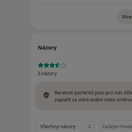
Více
o 
Názory
3 názory
Recenze pacientů jsou pro nás důle
zaplatit za odstranění nebo změnu
Hledejte v ná