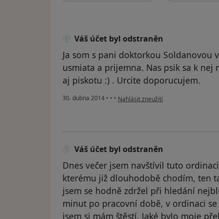
Váš účet byl odstraněn
Ja som s pani doktorkou Soldanovou ve
usmiata a prijemna. Nas psik sa k nej
aj piskotu :) . Urcite doporucujem.
podle názoru uživatele Váš účet byl 
30. dubna 2014
•
•
•
Nahlásit zneužití
Váš účet byl odstraněn
Dnes večer jsem navštívil tuto ordinac
kterému již dlouhodobě chodím, ten t
jsem se hodně zdržel při hledání nejbli
minut po pracovní době, v ordinaci se j
jsem si mám štěstí. Jaké bylo moje př