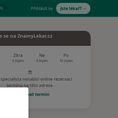
Přihlásit se
Jste lékař?
e se na ZnamyLekar.cz
Zítra
Ne
Po
Út
St
8 Srpen
9 Srpen
10 Srpen
11 Srpen
12 Srp
specialista nenabízí online rezervaci
termínu na této adrese.
Rezervovat termín