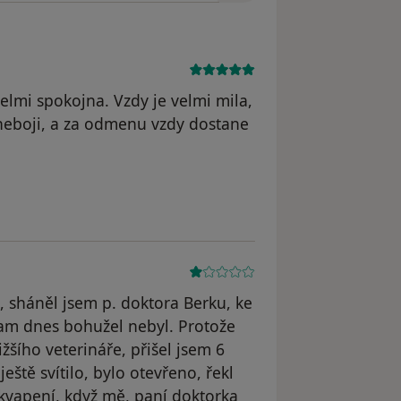
lmi spokojna. Vzdy je velmi mila,
 neboji, a za odmenu vzdy dostane
odstraněn
i, sháněl jsem p. doktora Berku, ke
am dnes bohužel nebyl. Protože
žšího veterináře, přišel jsem 6
eště svítilo, bylo otevřeno, řekl
ekvapení, když mě, paní doktorka