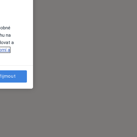
dobné
ahu na
lovat a
omí a
řijmout