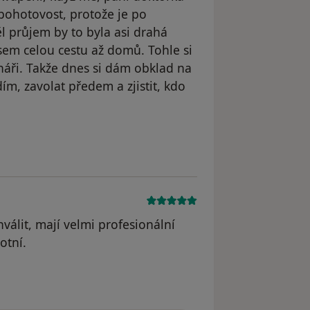
 pohotovost, protože je po
l průjem by to byla asi drahá
jsem celou cestu až domů. Tohle si
náři. Takže dnes si dám obklad na
m, zavolat předem a zjistit, kdo
odstraněn
válit, mají velmi profesionální
otní.