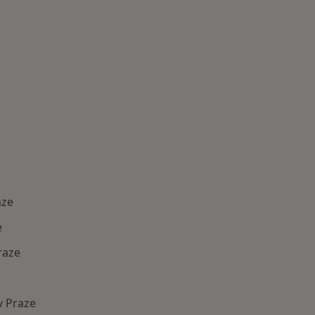
aze
e
raze
v Praze