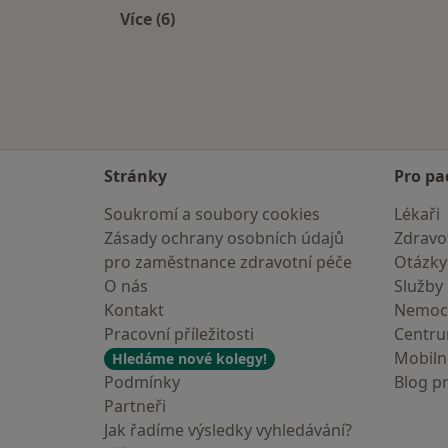
Více (6)
Více v kategorii: Veterináři v okolí
Stránky
Pro pa
Soukromí a soubory cookies
Lékaři
Zásady ochrany osobních údajů
Zdravot
pro zaměstnance zdravotní péče
Otázky
O nás
Služby
Kontakt
Nemoc
Pracovní příležitosti
Centr
Mobilní
Hledáme nové kolegy!
Podmínky
Blog p
Partneři
Jak řadíme výsledky vyhledávání?