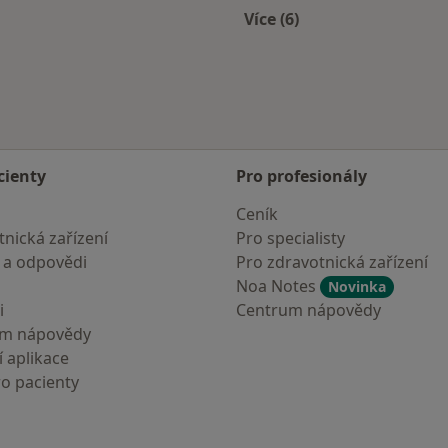
Více (6)
Více v kategorii: Nejč
cienty
Pro profesionály
Ceník
nická zařízení
Pro specialisty
 a odpovědi
Pro zdravotnická zařízení
Noa Notes
Novinka
i
Centrum nápovědy
um nápovědy
 aplikace
ro pacienty