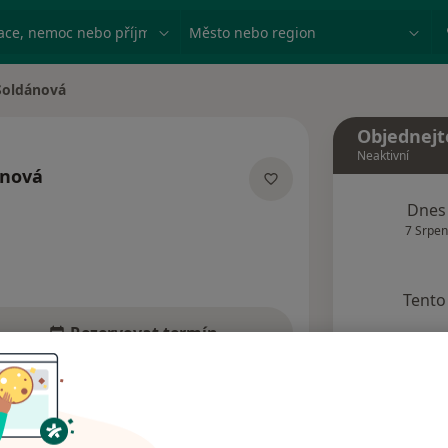
ace, nemoc nebo příjmení
Město nebo region
Soldánová
Objednejt
Neaktivní
ánová
izacích
Dnes
7 Srpen
Tento 
Rezervovat termín
Názory pacientů (3)