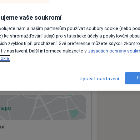
ujeme vaše soukromí
ách nejsou k dispozici
ovolujete nám a našim partnerům používat soubory cookie (nebo po
ádné informace o svých službách.
e) ke shromažďování údajů pro statistické účely a poskytování obs
ich zvyklostí při procházení. Své preference můžete kdykoli zkontro
t v nastavení. Další informace naleznete v
zásadách ochrany soukr
okie.
P
Upravit nastavení
 mapu
 otevře v nové záložce
ní