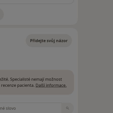
adrese
Přidejte svůj názor
žité. Specialisté nemají možnost
Další informace o názor
 recenze pacienta.
Další informace.
zorech