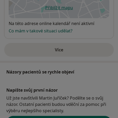
Přiblížit mapu
se otevře v nové záložce
Dostupnost
Na této adrese online kalendář není aktivní
Co mám v takové situaci udělat?
Více
o adrese
Názory pacientů se rychle objeví
Napište svůj první názor
Už jste navštívili Martin Juříček? Podělte se o svůj
názor. Ostatní pacienti budou vděční za pomoc při
výběru nejlepšího specialisty.