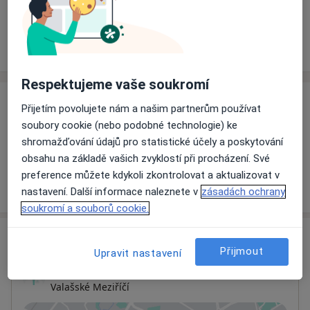
Rezervovat termín
Ceník
Adresy
Názory pacientů
Respektujeme vaše soukromí
Ceník
Přijetím povolujete nám a našim partnerům používat
soubory cookie (nebo podobné technologie) ke
Informace o službách a cenách nejsou k dispozici
shromažďování údajů pro statistické účely a poskytování
Tento specialista ještě nepřidával žádné informace o
obsahu na základě vašich zvyklostí při procházení. Své
svých službách.
preference můžete kdykoli zkontrolovat a aktualizovat v
nastavení. Další informace naleznete v
zásadách ochrany
soukromí a souborů cookie.
Adresa
Přijmout
Upravit nastavení
Ordinace
Valašské Meziříčí