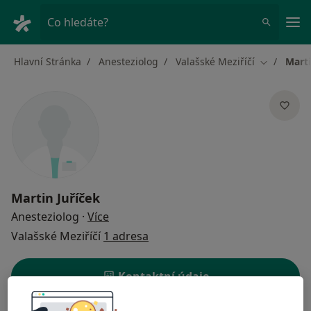
Hla
Co hledáte?
Hlavní Stránka
Anesteziolog
Valašské Meziříčí
Marti
Změna měs
Martin Juříček
o specializacích
Anesteziolog
·
Více
Valašské Meziříčí
1 adresa
Kontaktní údaje