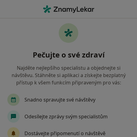
Hla
Co hledáte?
Hlavní Stránka
Internista
Zlín
Martin Gřiva
Změna města
Pečujte o své zdraví
Najděte nejlepšího specialistu a objednejte si
návštěvu. Stáhněte si aplikaci a získejte bezplatný
přístup k všem funkcím připraveným pro vás:
MUDr.
Martin Gřiva
o specializacích
Internista
·
Více
Snadno spravujte své návštěvy
Zlín
2 adresy
Odesílejte zprávy svým specialistům
Kontaktní údaje
Dostávejte připomenutí o návštěvě