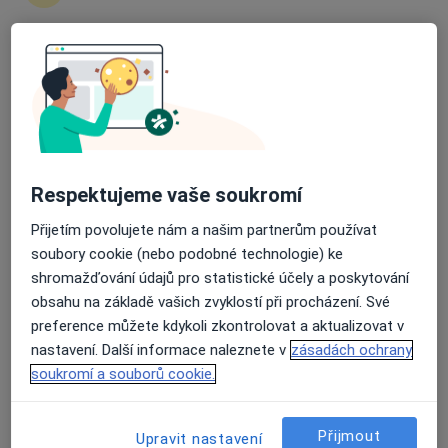
Rezervovat termín
Ceník
Adresy
Názory pacientů
Průměrné hodnocení na Apple a Play Store 4.5
Ceník
Informace o službách a cenách nejsou k dispozici
Respektujeme vaše soukromí
Tento specialista ještě nepřidával žádné informace o
Přijetím povolujete nám a našim partnerům používat
svých službách.
soubory cookie (nebo podobné technologie) ke
shromažďování údajů pro statistické účely a poskytování
obsahu na základě vašich zvyklostí při procházení. Své
preference můžete kdykoli zkontrolovat a aktualizovat v
Adresy (2)
nastavení. Další informace naleznete v
zásadách ochrany
soukromí a souborů cookie.
Adresa 1
Adresa 2
Přijmout
Upravit nastavení