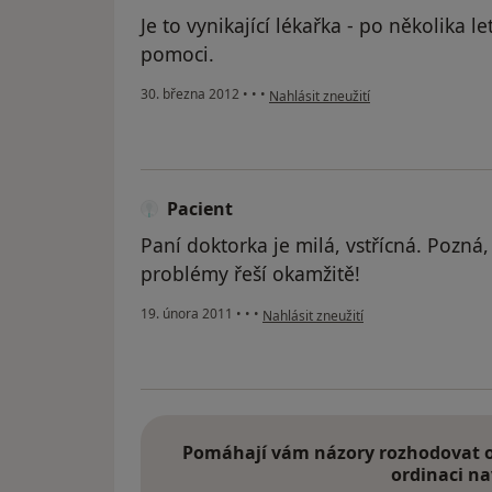
Je to vynikající lékařka - po několika 
pomoci.
podle názoru uživatele host
30. března 2012
•
•
•
Nahlásit zneužití
Pacient
Paní doktorka je milá, vstřícná. Pozná
problémy řeší okamžitě!
podle názoru uživatele Pacient
19. února 2011
•
•
•
Nahlásit zneužití
Pomáhají vám názory rozhodovat o 
ordinaci na