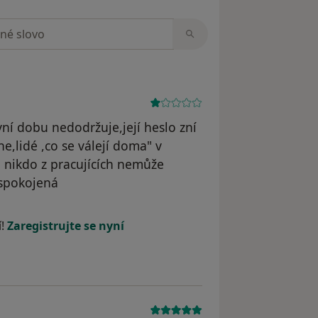
zorech
ní dobu nedodržuje,její heslo zní
e,lidé ,co se válejí doma" v
i nikdo z pracujících nemůže
í spokojená
dstraněn
í!
Zaregistrujte se nyní