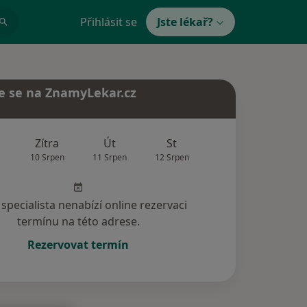
Přihlásit se
Jste lékař?
e se na ZnamyLekar.cz
Zítra
Út
St
Čt
Pá
10 Srpen
11 Srpen
12 Srpen
13 Srpen
14 Srp
specialista nenabízí online rezervaci
termínu na této adrese.
Rezervovat termín