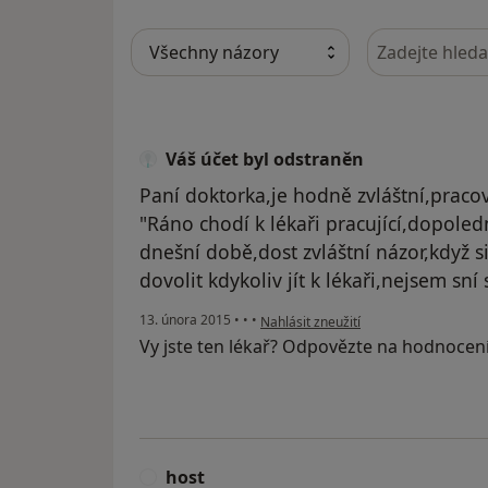
Hledejte v ná
Váš účet byl odstraněn
Paní doktorka,je hodně zvláštní,pracov
"Ráno chodí k lékaři pracující,dopoledn
dnešní době,dost zvláštní názor,když s
dovolit kdykoliv jít k lékaři,nejsem sn
podle názoru uživatele Váš účet byl o
13. února 2015
•
•
•
Nahlásit zneužití
Vy jste ten lékař? Odpovězte na hodnocen
host
H