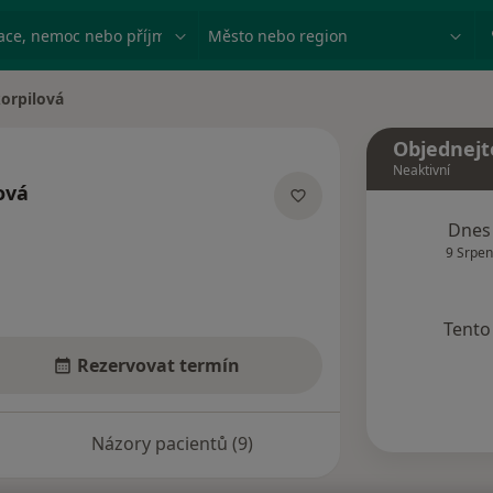
ace, nemoc nebo příjmení
Město nebo region
orpilová
Objednejt
Neaktivní
ová
cializacích
Dnes
9 Srpen
Tento 
Rezervovat termín
Názory pacientů (9)