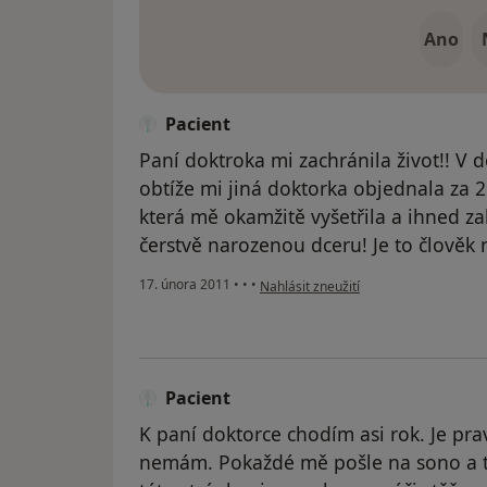
Ano
Pacient
Paní doktroka mi zachránila život!! V 
obtíže mi jiná doktorka objednala za 2
která mě okamžitě vyšetřila a ihned za
čerstvě narozenou dceru! Je to člověk
podle názoru uživatele Pacient
17. února 2011
•
•
•
Nahlásit zneužití
Pacient
K paní doktorce chodím asi rok. Je pr
nemám. Pokaždé mě pošle na sono a t