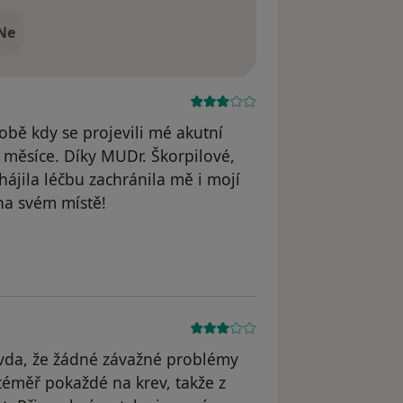
Ne
době kdy se projevili mé akutní
 měsíce. Díky MUDr. Škorpilové,
hájila léčbu zachránila mě i mojí
 na svém místě!
avda, že žádné závažné problémy
éměř pokaždé na krev, takže z