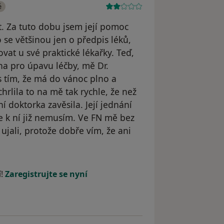
é
t. Za tuto dobu jsem její pomoc
 se většinou jen o předpis léků,
vat u své praktické lékařky. Teď,
na pro úpavu léčby, mě Dr.
 s tím, že má do vánoc plno a
rlila to na mě tak rychle, že než
ní doktorka zavěsila. Její jednání
e k ní již nemusím. Ve FN mě bez
ujali, protože dobře vím, že ani
l odstraněn
í!
Zaregistrujte se nyní