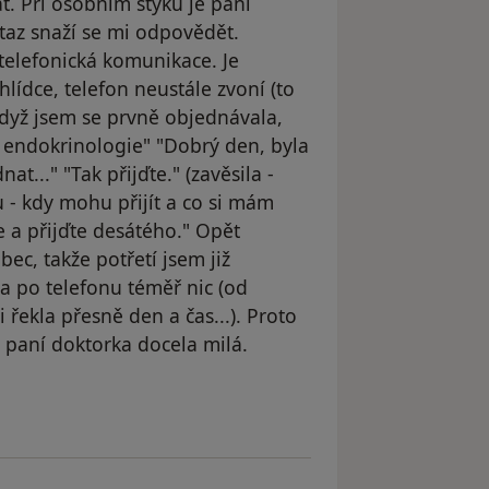
t. Při osobním styku je paní
az snaží se mi odpovědět.
í telefonická komunikace. Je
lídce, telefon neustále zvoní (to
dyž jsem se prvně objednávala,
á endokrinologie" "Dobrý den, byla
t..." "Tak přijďte." (zavěsila -
 - kdy mohu přijít a co si mám
áte a přijďte desátého." Opět
bec, takže potřetí jsem již
a po telefonu téměř nic (od
 řekla přesně den a čas...). Proto
 paní doktorka docela milá.