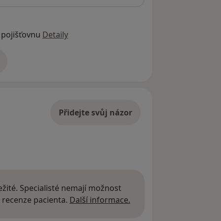
 pojišťovnu
Detaily
adrese
Přidejte svůj názor
žité. Specialisté nemají možnost
Další informace o názor
 recenze pacienta.
Další informace.