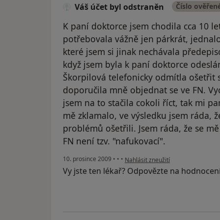
Váš účet byl odstraněn
Číslo ověřen
K paní doktorce jsem chodila cca 10 le
potřebovala vážně jen párkrát, jednalo
které jsem si jinak nechávala předepiso
když jsem byla k paní doktorce odeslá
Škorpilová telefonicky odmítla ošetřit
doporučila mně objednat se ve FN. Vych
jsem na to stačila cokoli říct, tak mi pa
mě zklamalo, ve výsledku jsem ráda, ž
problémů ošetřili. Jsem ráda, že se mě 
FN není tzv. "nafukovací".
podle názoru uživatele Váš účet by
10. prosince 2009
•
•
•
Nahlásit zneužití
Vy jste ten lékař? Odpovězte na hodnocen