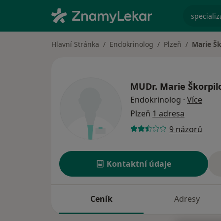
specializ
Hlavní Stránka
Endokrinolog
Plzeň
Marie Šk
MUDr.
Marie Škorpil
o spe
Endokrinolog
·
Více
Plzeň
1 adresa
9 názorů
Kontaktní údaje
Ceník
Adresy