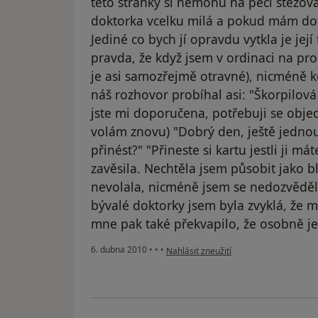
této stránky si nemohu na péči stěžova
doktorka vcelku milá a pokud mám dot
Jediné co bych jí opravdu vytkla je jej
pravda, že když jsem v ordinaci na proh
je asi samozřejmě otravné), nicméně k
náš rozhovor probíhal asi: "Škorpilov
jste mi doporučena, potřebuji se objedna
volám znovu) "Dobrý den, ještě jednou
přinést?" "Přineste si kartu jestli ji m
zavěsila. Nechtěla jsem působit jako bl
nevolala, nicméně jsem se nedozvěděl
bývalé doktorky jsem byla zvyklá, že mi
mne pak také překvapilo, že osobně je
podle názoru uživatele Pacient
6. dubna 2010
•
•
•
Nahlásit zneužití