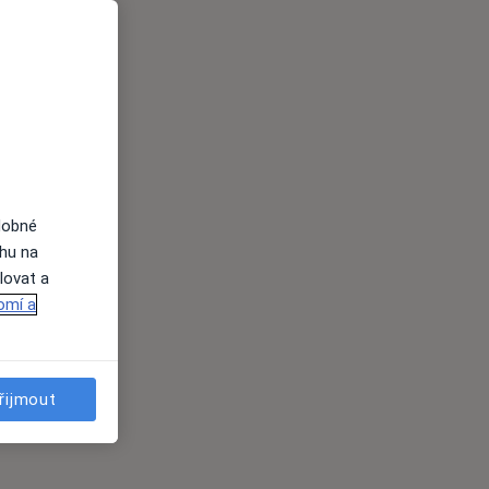
dobné
ahu na
lovat a
omí a
řijmout