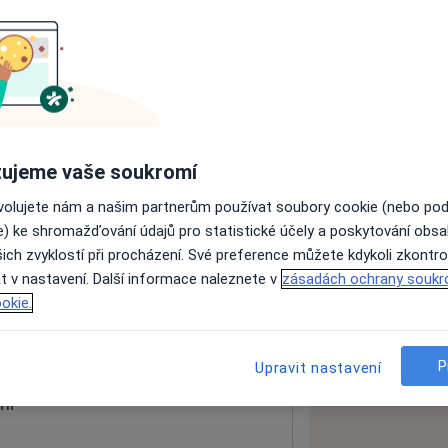
ách nejsou k dispozici
ádné informace o svých službách.
ujeme vaše soukromí
ovolujete nám a našim partnerům používat soubory cookie (nebo po
e) ke shromažďování údajů pro statistické účely a poskytování obs
ich zvyklostí při procházení. Své preference můžete kdykoli zkontro
t v nastavení. Další informace naleznete v
zásadách ochrany soukr
okie.
 mapu
 otevře v nové záložce
P
Upravit nastavení
ní