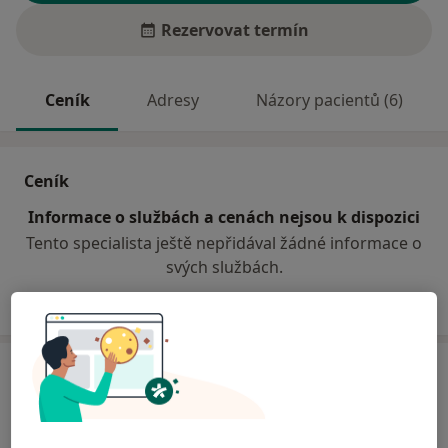
Rezervovat termín
Ceník
Adresy
Názory pacientů (6)
Ceník
Informace o službách a cenách nejsou k dispozici
Tento specialista ještě nepřidával žádné informace o
svých službách.
Adresa
Praktický lékař pro děti a dorost
Čs. armády 6a,
Hlučín
74801