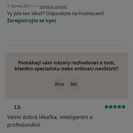
podle názoru uživatele Pacient
7. června 2011
•
•
•
Nahlásit zneužití
Vy jste ten lékař? Odpovězte na hodnocení!
Zaregistrujte se nyní
Pomáhají vám názory rozhodovat o tom,
kterého specialistu nebo ordinaci navštívit?
Ano
Ne
I.S.
I
Velmi dobrá lékařka, inteligentní a
profesionální.