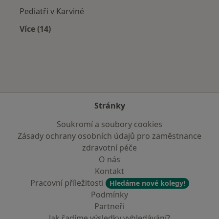
Pediatři v Karviné
Více (14)
Více v kategorii: V okolí Hlučína
Stránky
Soukromí a soubory cookies
Zásady ochrany osobních údajů pro zaměstnance
zdravotní péče
O nás
Kontakt
Pracovní příležitosti
Hledáme nové kolegy!
Podmínky
Partneři
Jak řadíme výsledky vyhledávání?