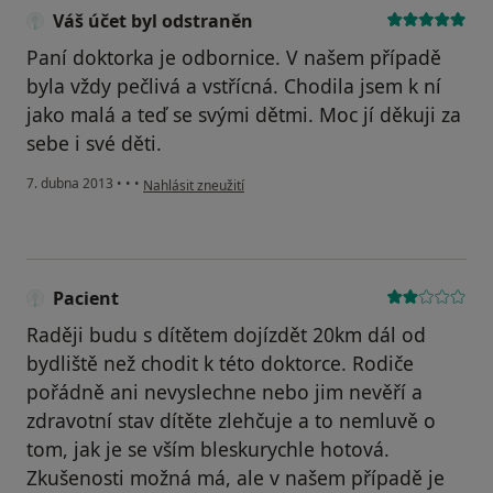
Váš účet byl odstraněn
Paní doktorka je odbornice. V našem případě
byla vždy pečlivá a vstřícná. Chodila jsem k ní
jako malá a teď se svými dětmi. Moc jí děkuji za
sebe i své děti.
podle názoru uživatele Váš účet byl odstraněn
7. dubna 2013
•
•
•
Nahlásit zneužití
Pacient
Raději budu s dítětem dojízdět 20km dál od
bydliště než chodit k této doktorce. Rodiče
pořádně ani nevyslechne nebo jim nevěří a
zdravotní stav dítěte zlehčuje a to nemluvě o
tom, jak je se vším bleskurychle hotová.
Zkušenosti možná má, ale v našem případě je