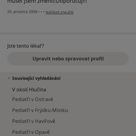
musel jsem změnit!Doporučuji!!
podle názoru uživatele Vladimír
20. prosince 2008
•
•
•
Nahlásit zneužití
Jste tento lékař?
Upravit nebo spravovat profil
Související vyhledávání
V okolí Hlučína
Pediatři v Ostravě
Pediatři v Frýdku-Místku
Pediatři v Havířově
Pediatři v Opavě