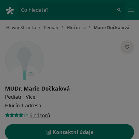
Hla
Co hledáte?
Hlavní Stránka
Pediatr
Hlučín
Marie Dočkalová
Změna města
MUDr.
Marie Dočkalová
o specializacích
Pediatr
·
Více
Hlučín
1 adresa
6 názorů
Kontaktní údaje