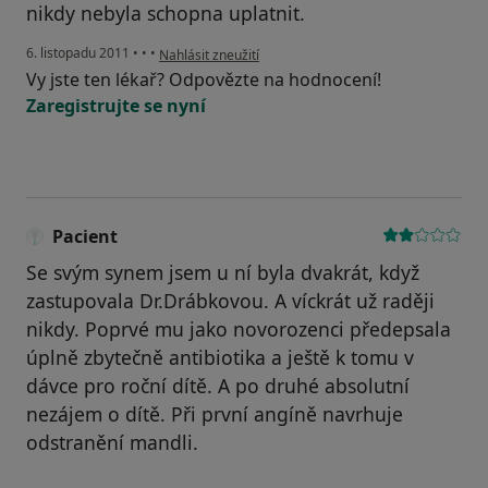
nikdy nebyla schopna uplatnit.
podle názoru uživatele Pacient
6. listopadu 2011
•
•
•
Nahlásit zneužití
Vy jste ten lékař? Odpovězte na hodnocení!
Zaregistrujte se nyní
Pacient
Se svým synem jsem u ní byla dvakrát, když
zastupovala Dr.Drábkovou. A víckrát už raději
nikdy. Poprvé mu jako novorozenci předepsala
úplně zbytečně antibiotika a ještě k tomu v
dávce pro roční dítě. A po druhé absolutní
nezájem o dítě. Při první angíně navrhuje
odstranění mandli.