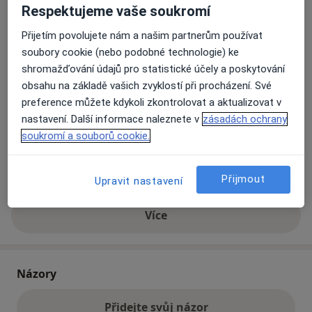
Respektujeme vaše soukromí
Přijetím povolujete nám a našim partnerům používat
Přiblížit mapu
se otevře v nové záložce
soubory cookie (nebo podobné technologie) ke
shromažďování údajů pro statistické účely a poskytování
Dostupnost
Na této adrese online kalendář není aktivní
obsahu na základě vašich zvyklostí při procházení. Své
Co mám v takové situaci udělat?
preference můžete kdykoli zkontrolovat a aktualizovat v
nastavení. Další informace naleznete v
zásadách ochrany
soukromí a souborů cookie.
Způsoby platby (soukromé návštěvy)
Na teto adrese lékař přijímá pacienty na pojišťovnu
Detaily
Přijmout
Upravit nastavení
Více
o adrese
Názory
Přidejte svůj názor