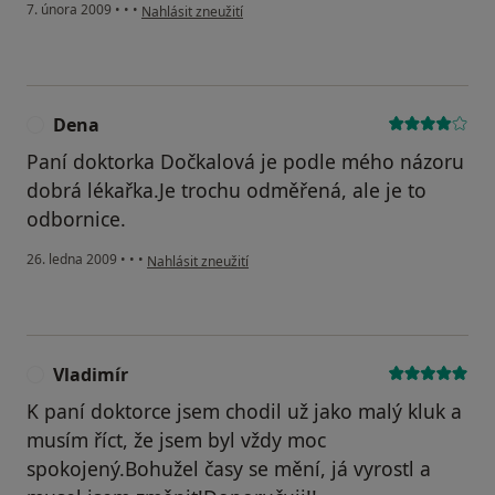
podle názoru uživatele I.S.
7. února 2009
•
•
•
Nahlásit zneužití
Dena
D
Paní doktorka Dočkalová je podle mého názoru
dobrá lékařka.Je trochu odměřená, ale je to
odbornice.
podle názoru uživatele Dena
26. ledna 2009
•
•
•
Nahlásit zneužití
Vladimír
V
K paní doktorce jsem chodil už jako malý kluk a
musím říct, že jsem byl vždy moc
spokojený.Bohužel časy se mění, já vyrostl a